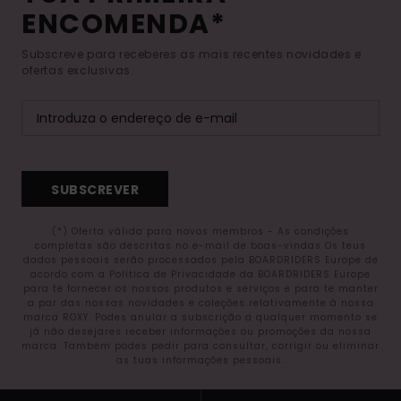
ENCOMENDA*
Subscreve para receberes as mais recentes novidades e
ofertas exclusivas.
SUBSCREVER
(*) Oferta válida para novos membros - As condições
completas são descritas no e-mail de boas-vindas Os teus
dados pessoais serão processados pela BOARDRIDERS Europe de
acordo com a Política de Privacidade da BOARDRIDERS Europe
para te fornecer os nossos produtos e serviços e para te manter
a par das nossas novidades e coleções relativamente à nossa
marca ROXY. Podes anular a subscrição a qualquer momento se
já não desejares receber informações ou promoções da nossa
marca. Também podes pedir para consultar, corrigir ou eliminar
as tuas informações pessoais.