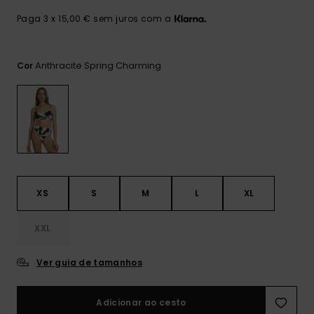
Consultar
as FAQ
CARTÃO PRESENTE
Jumpsuits &
Calça
Paga 3 x 15,00 € sem juros com a
Malas
Playsuits
Sacos
Escol
LISTA DE DESEJO
Fatos
Anthracite Spring Charming
Cor
Calções
Acess
Acess
Snow
Fato 
Saias
Licras
Acess
Neop
XS
S
M
L
XL
Vestu
XXL
Acess
Ver guia de tamanhos
Calç
Adicionar ao cesto