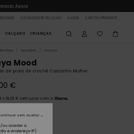
omprar Agora
BILIDADE
LOCALIZADOR DE LOJAS
AJUDA
CARTÃO PRESENTE
S
CALÇADO
CRIANÇAS
de início
Vestuário
Vestidos
aya Mood
do de praia de croché Castanho Mulher
00 €
3 x 18,33 € sem juros com a
ontinuar sem aceitar
appuccino
e/ou aceder a
ção e endereço IP)