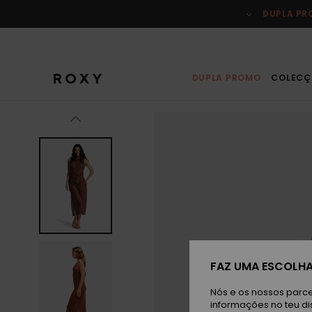
Avançar
para
DUPLA P
a
informação
do
produto
DUPLA PROMO
COLECÇ
FAZ UMA ESCOLHA
Nós e os nossos parce
informações no teu di