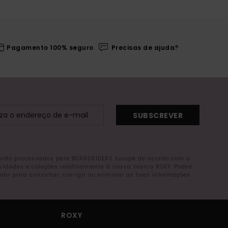
Pagamento 100% seguro
Precisas de ajuda?
SUBSCREVER
serão processados pela BOARDRIDERS Europe de acordo com a
ovidades e coleções relativamente à nossa marca ROXY. Podes
r para consultar, corrigir ou eliminar as tuas informações
ROXY