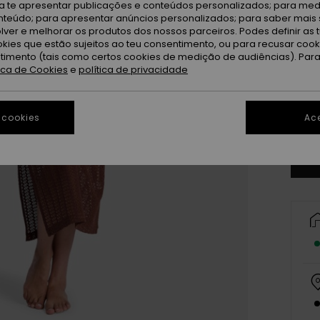
ra te apresentar publicações e conteúdos personalizados; para medi
eúdo; para apresentar anúncios personalizados; para saber mais 
lver e melhorar os produtos dos nossos parceiros. Podes definir as 
okies que estão sujeitos ao teu consentimento, ou para recusar coo
ntimento (tais como certos cookies de medição de audiências). Par
tica de Cookies
e
política de privacidade
X
 cookies
Ace
Ve