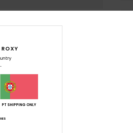
Det
Vesti
Estil
 ROXY
Carac
untry
T
C
D
A
P
PT SHIPPING ONLY
Comp
IES