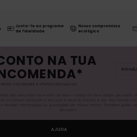
Junta-te ao programa
Nosso compromisso
s
de fidelidade
ecológico
SCONTO NA TUA
ENCOMENDA*
entes novidades e ofertas exclusivas.
letas são descritas no e-mail de boas-vindas Os teus dados pessoais 
ecer os nossos produtos e serviços e para te manter a par das nossas n
s receber informações ou promoções da nossa marca. Também podes pedi
pessoais.
AJUDA