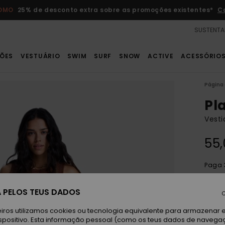
ROMO
25% de desconto extra sobre as promoções existentes*
C
SUSTENTA
ÕES
VESTUÁRIO
SWIM
SURF
SNOW
ACTIVE
ACESSÓRIO
Página 
Pl
Vesti
55,
Paga 
 PELOS TEUS DADOS
C
C
Cor
iros utilizamos cookies ou tecnologia equivalente para armazenar 
spositivo. Esta informação pessoal (como os teus dados de navega