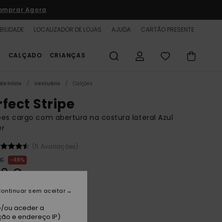
omprar Agora
BILIDADE
LOCALIZADOR DE LOJAS
AJUDA
CARTÃO PRESENTE
S
CALÇADO
CRIANÇAS
de início
Vestuário
Calções
rfect Stripe
es cargo com abertura na costura lateral Azul
er
(5 Avaliações)
 €
48%
00 €
TAS
ontinuar sem aceitar
A PROMO 25% EXTRA
e/ou aceder a
ção e endereço IP)