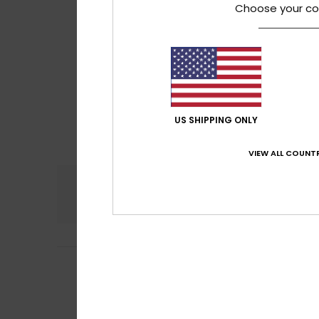
Choose your co
US SHIPPING ONLY
VIEW ALL COUNTR
Conforto
Rela
4.8
Anne
2. Julho 202
5
/5
Tecido confortáv
Mostrar original -
Conforto
: 5
Re
/5