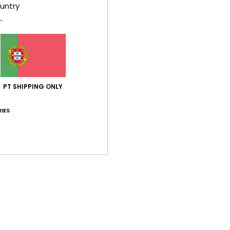
untry
Pontuação média
4.8
/5
PT SHIPPING ONLY
baseado em
5 avaliações verificadas
desde Janeiro 2026
100% dos nossos clientes recomendam este produto
IES
ção qualidade/preço
Tamanho
Mat
4.8
4
Muito pequeno
Demasiado grande
6
el e agradável
 Francês
lação qualidade/preço
: 5
Tamanho
: Tamanho perfeito
Material
/5