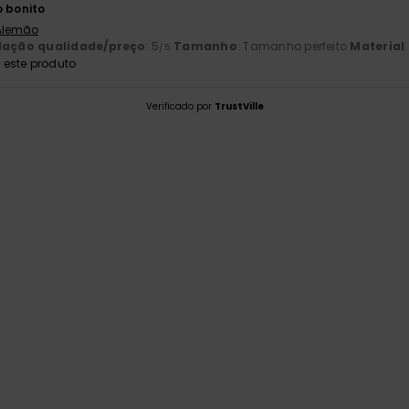
o bonito
 Alemão
lação qualidade/preço
: 5
Tamanho
: Tamanho perfeito
Material
/5
este produto
Verificado por
TrustVille