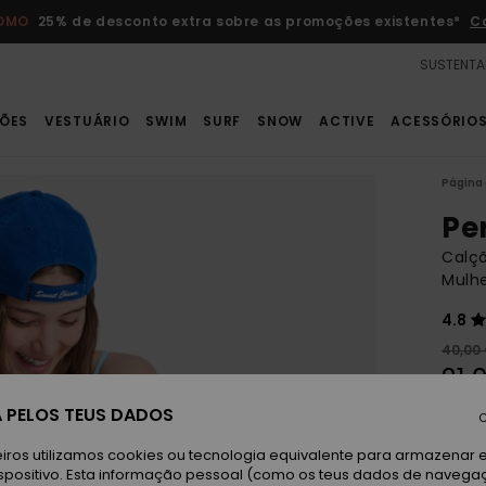
ROMO
25% de desconto extra sobre as promoções existentes*
C
SUSTENTA
ÕES
VESTUÁRIO
SWIM
SURF
SNOW
ACTIVE
ACESSÓRIO
Página 
Pe
Calçõ
Mulh
4.8
40,00
21,
 PELOS TEUS DADOS
OFER
C
DUPL
iros utilizamos cookies ou tecnologia equivalente para armazenar 
spositivo. Esta informação pessoal (como os teus dados de navega