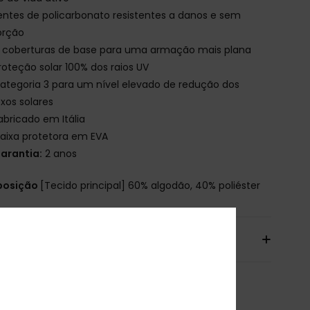
entes de policarbonato resistentes a danos e sem
orção
 coberturas de base para uma armação mais plana
roteção solar 100% dos raios UV
ategoria 3 para um nível elevado de redução dos
exos solares
abricado em Itália
aixa protetora em EVA
arantia:
2 anos
osição
[Tecido principal] 60% algodão, 40% poliéster
io & Devolucoes