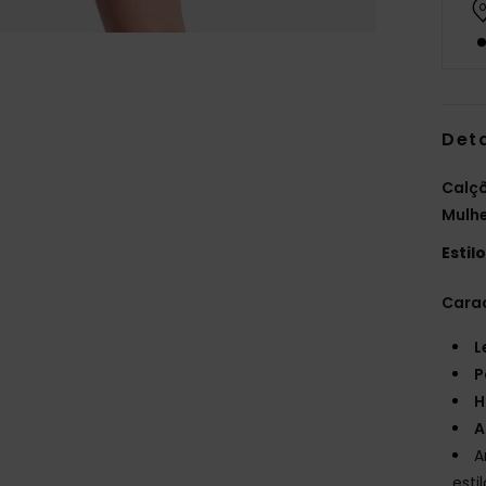
Det
Calçõ
Mulh
Estil
Carac
L
P
H
A
A
esti