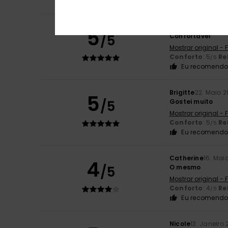
Eu recomendo 
Delphine
16. Junh
5
/5
Confortável
Mostrar original -
Conforto
: 5
Re
/5
Eu recomendo 
Brigitte
22. Maio 
5
/5
Gostei muito
Mostrar original -
Conforto
: 5
Re
/5
Eu recomendo 
Catherine
16. Mai
4
/5
O mesmo
Mostrar original -
Conforto
: 4
Re
/5
Eu recomendo 
Nicole
13. Janeiro