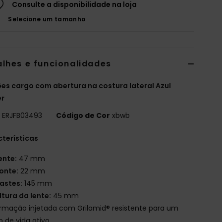
Consulte a disponibilidade na loja
Selecione um tamanho
alhes e funcionalidades
es cargo com abertura na costura lateral Azul
er
o
ERJFB03493
Código de Cor
xbwb
terísticas
ente:
47 mm
onte:
22 mm
astes:
145 mm
ltura da lente:
45 mm
rmação injetada com Grilamid® resistente para um
lo de vida ativo