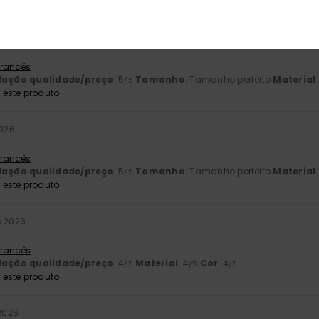
este produto
o 2026
 Francês
lação qualidade/preço
: 5
Tamanho
: Tamanho perfeito
Material
/5
este produto
2026
 Francês
lação qualidade/preço
: 5
Tamanho
: Tamanho perfeito
Material
/5
este produto
o 2026
 Francês
lação qualidade/preço
: 4
Material
: 4
Cor
: 4
/5
/5
/5
este produto
 2026