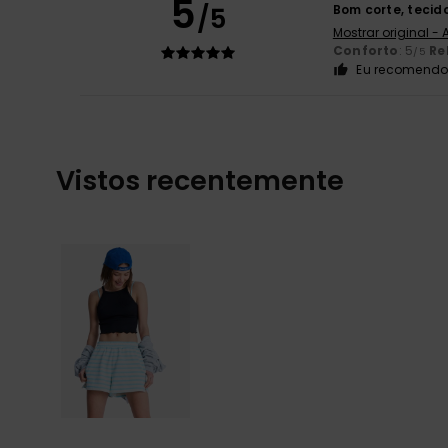
5
/5
Bom corte, tecid
Mostrar original -
Conforto
: 5
Re
/5
Eu recomendo 
Vistos recentemente