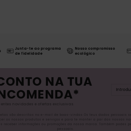
Junta-te ao programa
Nosso compromisso
s
de fidelidade
ecológico
SCONTO NA TUA
ENCOMENDA*
entes novidades e ofertas exclusivas.
letas são descritas no e-mail de boas-vindas Os teus dados pessoais 
ecer os nossos produtos e serviços e para te manter a par das nossas n
s receber informações ou promoções da nossa marca. Também podes pedi
pessoais.