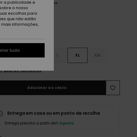
r a publicidade e
nager Turquoise Small Stripe
sobre o nosso
tuas escolhas para
kies que não estão
a mais informações,
itar tudo
S
S
M
L
XL
XXL
r guia de tamanhos
Adicionar ao cesto
Entrega em casa ou em ponto de recolha
Entrega prevista a partir de
11 Agosto