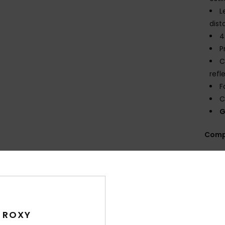
L
dist
4
P
C
refl
F
C
G
Comp
Env
 ROXY