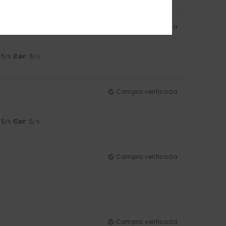
Compra verificada
: 5
Cor
: 5
/5
/5
Compra verificada
: 5
Cor
: 5
/5
/5
Compra verificada
Compra verificada