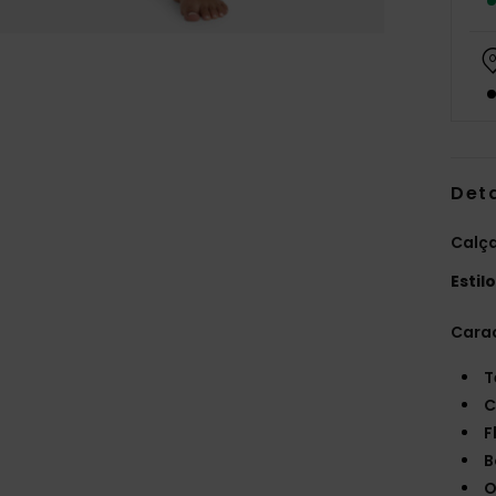
Det
Calça
Estil
Carac
T
C
F
B
O