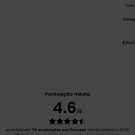
natu
Comp
Env
Pontuação média
4.6
/5
baseado em
78 avaliações verificadas
desde Setembro 2025