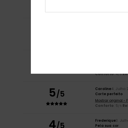
Mostrar original -
Cor
: 5
/5
Eu recomendo 
5
Freddy
4. Julho 2
/5
As calças ficam
Mostrar original -
Conforto
: 5
Re
/5
4
Francine
4. Julho
/5
Acabei de o com
Mostrar original -
Conforto
: 4
Re
/5
5
Caroline
4. Julho 
/5
Corte perfeito
Mostrar original -
Conforto
: 5
Re
/5
4
Frederique
3. Jul
/5
Pela sua cor