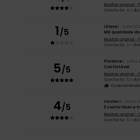
Mostrar original -
Conforto
: 4
Re
/5
1
Liliane
2. Julho 20
/5
Má qualidade do
Mostrar original -
Conforto
: 3
Re
/5
Florence
2. Julho
5
/5
Confortável
Mostrar original -
Conforto
: 5
Re
/5
Eu recomendo 
4
Irache
30. Junho 
/5
É confortável e f
Mostrar original -
Conforto
: 5
Re
/5