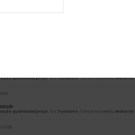
 Francês
este produto
026
-lhe muito bem
 Francês
lação qualidade/preço
: 5
Tamanho
: Tamanho perfeito
Material
/5
 2026
prar
 Francês
lação qualidade/preço
: 4
Tamanho
: Tamanho perfeito
Material
/5
2026
 Francês
lação qualidade/preço
: 5
Tamanho
: Tamanho perfeito
Material
/5
ho 2026