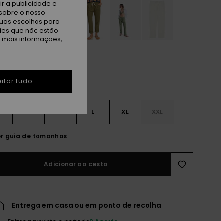
r a publicidade e
sobre o nosso
tuas escolhas para
kies que não estão
a mais informações,
itar tudo
S
S
M
L
XL
XXL
r guia de tamanhos
Adicionar ao cesto
Entrega em casa ou em ponto de recolha