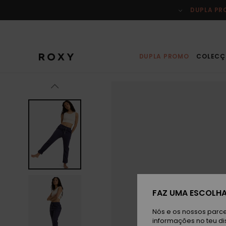
Avançar
para
DUPLA P
a
informação
do
produto
DUPLA PROMO
COLECÇ
FAZ UMA ESCOLHA
Nós e os nossos parce
informações no teu di