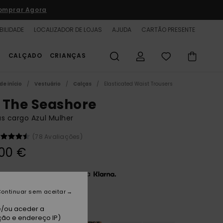
omprar Agora
BILIDADE
LOCALIZADOR DE LOJAS
AJUDA
CARTÃO PRESENTE
S
CALÇADO
CRIANÇAS
de início
Vestuário
Calças
Elasticated Waist Trousers
 The Seashore
s cargo Azul Mulher
(78 Avaliações)
00 €
3 x 20,00 € sem juros com a
ontinuar sem aceitar
ood Indigo
e/ou aceder a
ção e endereço IP)