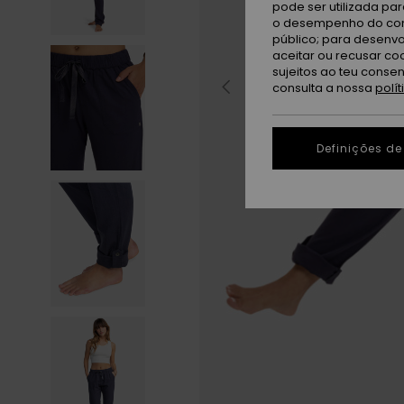
pode ser utilizada pa
o desempenho do cont
público; para desenvo
aceitar ou recusar co
sujeitos ao teu conse
consulta a nossa
polí
Definições de