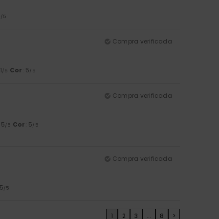
4
/5
Compra verificada
 1
Cor
: 5
/5
/5
Compra verificada
: 5
Cor
: 5
/5
/5
Compra verificada
 5
/5
1
2
3
...
8
>