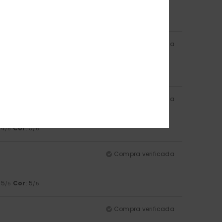
Compra verificada
: 5
Cor
: 5
/5
/5
Compra verificada
: 4
Cor
: 5
/5
/5
Compra verificada
: 5
Cor
: 5
/5
/5
Compra verificada