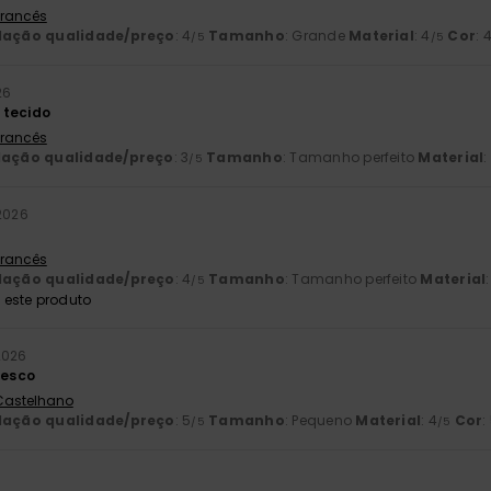
 Francês
lação qualidade/preço
: 4
Tamanho
: Grande
Material
: 4
Cor
: 
/5
/5
26
 tecido
 Francês
lação qualidade/preço
: 3
Tamanho
: Tamanho perfeito
Material
:
/5
 2026
 Francês
lação qualidade/preço
: 4
Tamanho
: Tamanho perfeito
Material
/5
este produto
2026
resco
 Castelhano
lação qualidade/preço
: 5
Tamanho
: Pequeno
Material
: 4
Cor
:
/5
/5