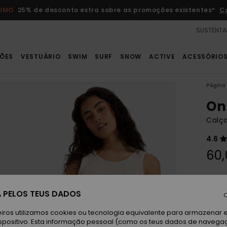
ROMO
25% de desconto extra sobre as promoções existentes*
C
SUSTENTA
ÕES
VESTUÁRIO
SWIM
SURF
SNOW
ACTIVE
ACESSÓRIO
Página 
On
Calça
4.6
60,
Paga 
 PELOS TEUS DADOS
C
M
Cor
iros utilizamos cookies ou tecnologia equivalente para armazenar 
spositivo. Esta informação pessoal (como os teus dados de navega