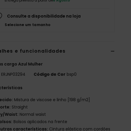
Entrega prevista a partir de
8 Agosto
Consulte a disponibilidade na loja
Selecione um tamanho
alhes e funcionalidades
s cargo Azul Mulher
o
ERJNP03294
Código de Cor
bsp0
terísticas
ecido:
Mistura de viscose e linho [198 g/m2]
orte:
Straight
ly/Waist:
Normal waist
olsos:
Bolsos aplicados na frente
utras características:
Cintura elástica com cordões