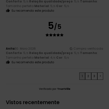
Conforto
: 5
Relação qualidade/preço
: 5
Tamanho
:
/5
/5
Tamanho perfeito
Material
: 5
Cor
: 5
/5
/5
Eu recomendo este produto
5
/5
Anita
30. Maio 2026
Compra verificada
Conforto
: 5
Relação qualidade/preço
: 5
Tamanho
:
/5
/5
Tamanho perfeito
Material
: 4
Cor
: 5
/5
/5
Eu recomendo este produto
1
2
3
>
Verificado por
TrustVille
Vistos recentemente