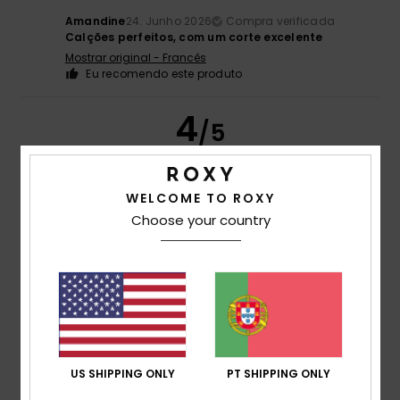
Amandine
24. Junho 2026
Compra verificada
Calções perfeitos, com um corte excelente
Mostrar original - Francês
Eu recomendo este produto
4
/5
WELCOME TO ROXY
Sabine
17. Junho 2026
Compra verificada
Choose your country
Calções bonitos
Mostrar original - Alemão
Conforto
: 5
Relação qualidade/preço
: 3
Tamanho
:
/5
/5
Tamanho perfeito
Material
: 4
Cor
: 5
/5
/5
Eu recomendo este produto
4
/5
US SHIPPING ONLY
PT SHIPPING ONLY