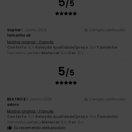
5
/5
Sophie
11. Junho 2026
Compra verificada
tamanho ok
Mostrar original - Francês
Conforto
: 5
Relação qualidade/preço
: 3
Tamanho
:
/5
/5
Tamanho perfeito
Material
: 5
Cor
: 5
/5
/5
5
/5
BEATRICE
11. Junho 2026
Compra verificada
adoro
Mostrar original - Francês
Conforto
: 5
Relação qualidade/preço
: 5
Tamanho
:
/5
/5
Tamanho perfeito
Material
: 5
Cor
: 5
/5
/5
Eu recomendo este produto