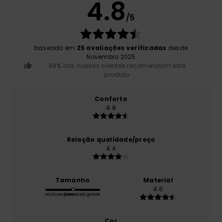
4.8
/5
baseado em
25 avaliações verificadas
desde
Novembro 2025
88% dos nossos clientes recomendam este
produto
Conforto
4.8
Relação qualidade/preço
4.4
Tamanho
Material
4.6
Muito pequeno
Demasiado grande
Cor