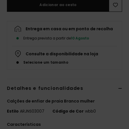
Adicionar ao cesto
Fitne
Snow
Entrega em casa ou em ponto de recolha
Entrega prevista a partir de
10 Agosto
Swim
Consulte a disponibilidade na loja
Selecione um tamanho
Detalhes e funcionalidades
Calções de enfiar de praia Branco mulher
Estilo
ARJNS03007
Código de Cor
wbb0
Características