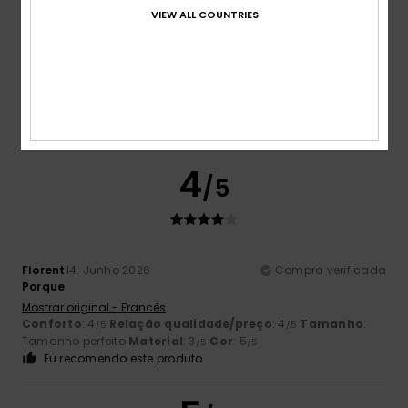
VIEW ALL COUNTRIES
Nathalie
14. Junho 2026
Compra verificada
um produto muito bom
Mostrar original - Francês
Conforto
: 4
Relação qualidade/preço
: 4
Tamanho
:
/5
/5
Tamanho perfeito
Material
: 4
Cor
: 4
/5
/5
Eu recomendo este produto
4
/5
Florent
14. Junho 2026
Compra verificada
Porque
Mostrar original - Francês
Conforto
: 4
Relação qualidade/preço
: 4
Tamanho
:
/5
/5
Tamanho perfeito
Material
: 3
Cor
: 5
/5
/5
Eu recomendo este produto