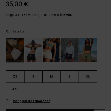
Consultar
35,00 €
as FAQ
CARTÃO PRESENTE
Jumpsuits &
Calça
Malas
Playsuits
Sacos
Paga 3 x 11,67 € sem juros com a
Escol
LISTA DE DESEJO
Fatos
Calções
Acess
Acess
Snow
Sea Salt
Cor
Fato 
Saias
Licras
Acess
Neop
Vestu
XS
S
M
L
XL
Acess
XXL
Ver guia de tamanhos
Calç