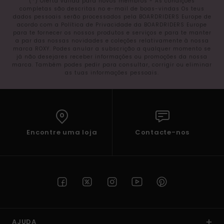
(*) Oferta válida para novos membros - As condições
completas são descritas no e-mail de boas-vindas Os teus
dados pessoais serão processados pela BOARDRIDERS Europe de
acordo com a Política de Privacidade da BOARDRIDERS Europe
para te fornecer os nossos produtos e serviços e para te manter
a par das nossas novidades e coleções relativamente à nossa
marca ROXY. Podes anular a subscrição a qualquer momento se
já não desejares receber informações ou promoções da nossa
marca. Também podes pedir para consultar, corrigir ou eliminar
as tuas informações pessoais.
Encontre uma loja
Contacte-nos
AJUDA