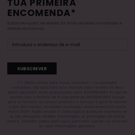
TUA PRIMEIRA
ENCOMENDA*
Subscreve para receberes as mais recentes novidades e
ofertas exclusivas.
SUBSCREVER
(*) Oferta válida para novos membros - As condições
completas são descritas no e-mail de boas-vindas Os teus
dados pessoais serão processados pela BOARDRIDERS Europe de
acordo com a Política de Privacidade da BOARDRIDERS Europe
para te fornecer os nossos produtos e serviços e para te manter
a par das nossas novidades e coleções relativamente à nossa
marca ROXY. Podes anular a subscrição a qualquer momento se
já não desejares receber informações ou promoções da nossa
marca. Também podes pedir para consultar, corrigir ou eliminar
as tuas informações pessoais.