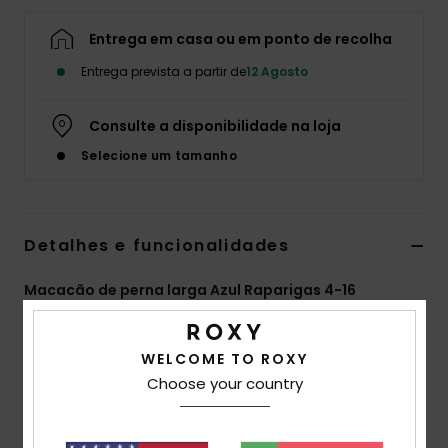
Fitne
Entrega em casa ou em ponto de recolha
Entrega prevista a partir de
12 Agosto
Snow
Consulte a disponibilidade na loja
Swim
Selecione um tamanho
Detalhes e funcionalidades
Macacão de perna larga Azul Raparigas 4-16
Estilo
ERGWO03012
Código de Cor
bzg0
WELCOME TO ROXY
Características
Choose your country
Tecido:
mistura de viscose e algodão [140 g/m²]
Corte:
Botão ajustável