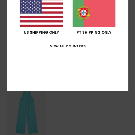
Pormenor de botão de coco e bolso a condizer
Composição
[Tecido principal] 60% algodão, 40%
viscose
US SHIPPING ONLY
PT SHIPPING ONLY
VIEW ALL COUNTRIES
Envio & Devolucoes
Vistos recentemente