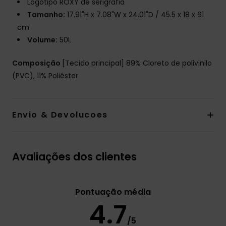
Logótipo ROXY de serigrafia
Tamanho:
17.91"H x 7.08"W x 24.01"D / 45.5 x 18 x 61
cm
Volume:
50L
Composição
[Tecido principal] 89% Cloreto de polivinilo
(PVC), 11% Poliéster
Envio & Devolucoes
Avaliações dos clientes
Pontuação média
4.7
/5