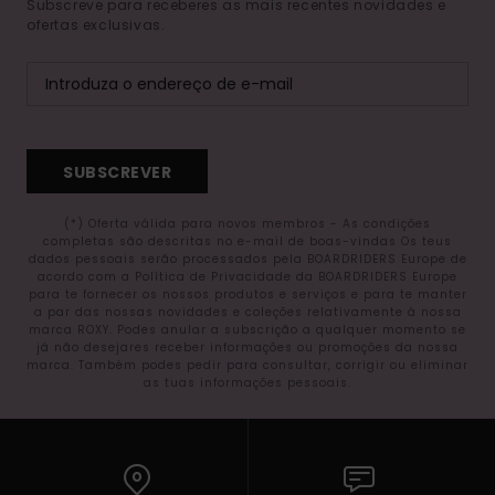
Subscreve para receberes as mais recentes novidades e
ofertas exclusivas.
SUBSCREVER
(*) Oferta válida para novos membros - As condições
completas são descritas no e-mail de boas-vindas Os teus
dados pessoais serão processados pela BOARDRIDERS Europe de
acordo com a Política de Privacidade da BOARDRIDERS Europe
para te fornecer os nossos produtos e serviços e para te manter
a par das nossas novidades e coleções relativamente à nossa
marca ROXY. Podes anular a subscrição a qualquer momento se
já não desejares receber informações ou promoções da nossa
marca. Também podes pedir para consultar, corrigir ou eliminar
as tuas informações pessoais.