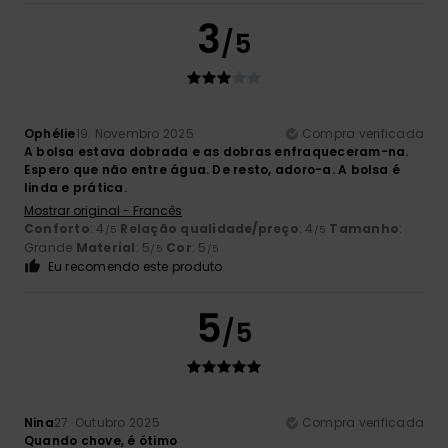
3
/5
Ophélie
19. Novembro 2025
Compra verificada
A bolsa estava dobrada e as dobras enfraqueceram-na.
Espero que não entre água. De resto, adoro-a. A bolsa é
linda e prática.
Mostrar original - Francês
Conforto
: 4
Relação qualidade/preço
: 4
Tamanho
:
/5
/5
Grande
Material
: 5
Cor
: 5
/5
/5
Eu recomendo este produto
5
/5
Nina
27. Outubro 2025
Compra verificada
Quando chove, é ótimo