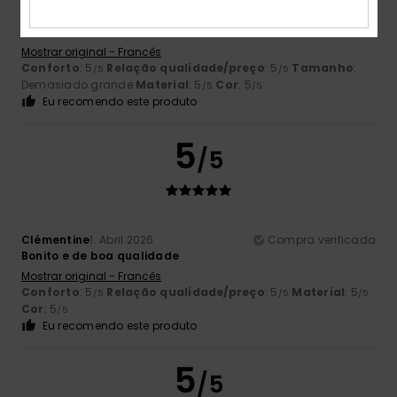
Alma
11. Abril 2026
Compra verificada
Satisfatório
Mostrar original - Francês
Conforto
: 5
Relação qualidade/preço
: 5
Tamanho
:
/5
/5
Demasiado grande
Material
: 5
Cor
: 5
/5
/5
Eu recomendo este produto
5
/5
Clémentine
1. Abril 2026
Compra verificada
Bonito e de boa qualidade
Mostrar original - Francês
Conforto
: 5
Relação qualidade/preço
: 5
Material
: 5
/5
/5
/5
Cor
: 5
/5
Eu recomendo este produto
5
/5