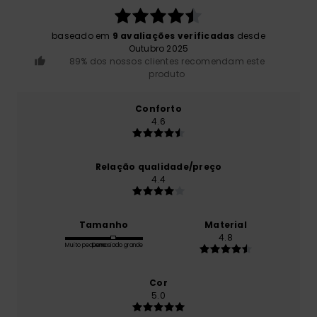
baseado em
9 avaliações verificadas
desde
Outubro 2025
89% dos nossos clientes recomendam este
produto
Conforto
4.6
Relação qualidade/preço
4.4
Tamanho
Material
4.8
Muito pequeno
Demasiado grande
Cor
5.0