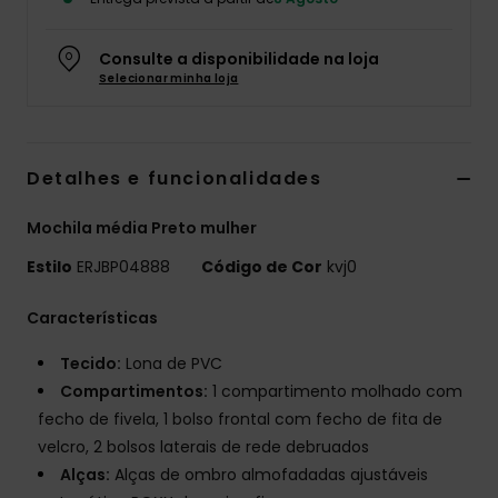
Fitne
Consulte a disponibilidade na loja
Selecionar minha loja
Snow
Swim
Detalhes e funcionalidades
Mochila média Preto mulher
Estilo
ERJBP04888
Código de Cor
kvj0
Características
Tecido:
Lona de PVC
Compartimentos:
1 compartimento molhado com
fecho de fivela, 1 bolso frontal com fecho de fita de
velcro, 2 bolsos laterais de rede debruados
Alças:
Alças de ombro almofadadas ajustáveis