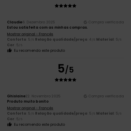
Claudie
6. Dezembro 2025
Compra verificada
Estou satisfeita com as minhas compras.
Mostrar original - Francês
Conforto
: 5
Relação qualidade/preço
: 4
Material
: 5
/5
/5
/5
Cor
: 5
/5
Eu recomendo este produto
5
/5
Ghislaine
22. Novembro 2025
Compra verificada
Produto muito bonito
Mostrar original - Francês
Conforto
: 5
Relação qualidade/preço
: 5
Material
: 5
/5
/5
/5
Cor
: 5
/5
Eu recomendo este produto