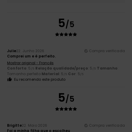
5
/5
Julie
22. Junho 2026
Compra verificada
Comprei um e é perfeito.
Mostrar original - Francês
Conforto
: 5
Relação qualidade/preço
: 5
Tamanho
:
/5
/5
Tamanho perfeito
Material
: 5
Cor
: 5
/5
/5
Eu recomendo este produto
5
/5
Brigitte
22. Maio 2026
Compra verificada
Foi a minha filha que o escolheu