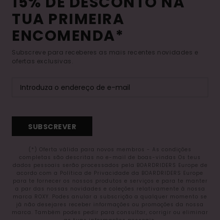
15% DE DESCONTO NA
TUA PRIMEIRA
ENCOMENDA*
Subscreve para receberes as mais recentes novidades e
ofertas exclusivas.
SUBSCREVER
(*) Oferta válida para novos membros - As condições
completas são descritas no e-mail de boas-vindas Os teus
dados pessoais serão processados pela BOARDRIDERS Europe de
acordo com a Política de Privacidade da BOARDRIDERS Europe
para te fornecer os nossos produtos e serviços e para te manter
a par das nossas novidades e coleções relativamente à nossa
marca ROXY. Podes anular a subscrição a qualquer momento se
já não desejares receber informações ou promoções da nossa
marca. Também podes pedir para consultar, corrigir ou eliminar