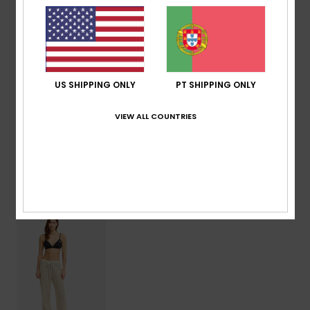
Placa de metal coração ROXY atrás, ao centro, no
meio da cintura
Composição
[Tecido principal] 50% algodão, 50%
poliéster
US SHIPPING ONLY
PT SHIPPING ONLY
VIEW ALL COUNTRIES
Envio & Devolucoes
Vistos recentemente