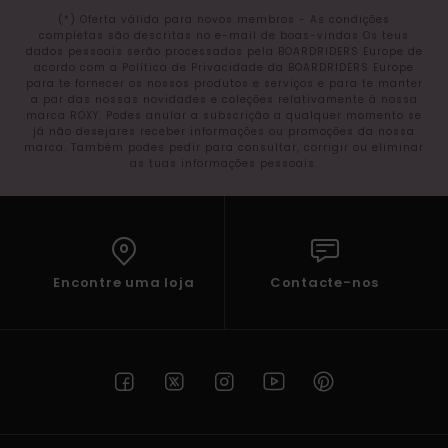
(*) Oferta válida para novos membros - As condições
completas são descritas no e-mail de boas-vindas Os teus
dados pessoais serão processados pela BOARDRIDERS Europe de
acordo com a Política de Privacidade da BOARDRIDERS Europe
para te fornecer os nossos produtos e serviços e para te manter
a par das nossas novidades e coleções relativamente à nossa
marca ROXY. Podes anular a subscrição a qualquer momento se
já não desejares receber informações ou promoções da nossa
marca. Também podes pedir para consultar, corrigir ou eliminar
as tuas informações pessoais.
Encontre uma loja
Contacte-nos