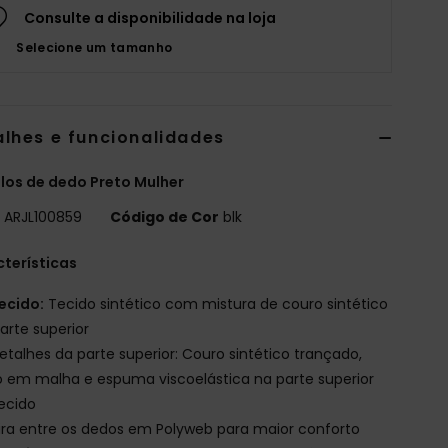
Consulte a disponibilidade na loja
Selecione um tamanho
alhes e funcionalidades
los de dedo Preto Mulher
o
ARJL100859
Código de Cor
blk
terísticas
ecido:
Tecido sintético com mistura de couro sintético
arte superior
etalhes da parte superior: Couro sintético trançado,
o em malha e espuma viscoelástica na parte superior
ecido
ira entre os dedos em Polyweb para maior conforto