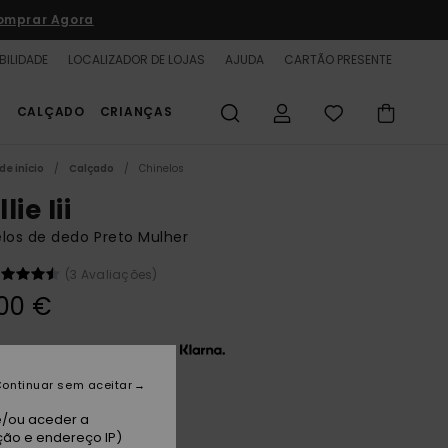
omprar Agora
BILIDADE
LOCALIZADOR DE LOJAS
AJUDA
CARTÃO PRESENTE
S
CALÇADO
CRIANÇAS
de início
Calçado
Chinelos
lie Iii
los de dedo Preto Mulher
(3 Avaliações)
00 €
 x 11,67 € sem juros com a
ontinuar sem aceitar
ack
e/ou aceder a
ção e endereço IP)