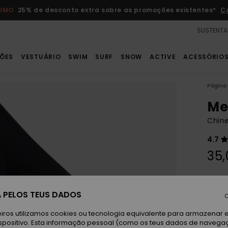
ROMO
25% de desconto extra sobre as promoções existentes*
C
SUSTENTA
ÕES
VESTUÁRIO
SWIM
SURF
SNOW
ACTIVE
ACESSÓRIO
Página 
Mel
Chine
4.7
35,
Paga 3
 PELOS TEUS DADOS
C
Bl
Cor
iros utilizamos cookies ou tecnologia equivalente para armazenar 
spositivo. Esta informação pessoal (como os teus dados de navega