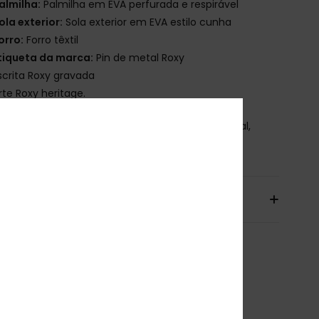
almilha:
Palmilha em EVA perfurada e respirável
ola exterior:
Sola exterior em EVA estilo cunha
orro:
Forro têxtil
tiqueta da marca:
Pin de metal Roxy
scrita Roxy gravada
rte Roxy heritage.
osição
Parte superior: 98% PU sintético/2% metal,
 100% têxtil, sola exterior: 100% EVA
io & Devolucoes