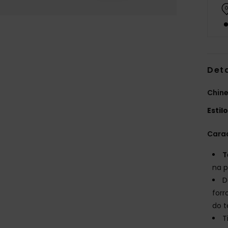
Det
Chine
Estil
Carac
T
na p
D
forr
do t
T