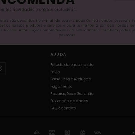
entes novidades e ofertas exclusivas.
letas são descritas no e-mail de boas-vindas Os teus dados pessoais 
ecer os nossos produtos e serviços e para te manter a par das nossas n
s receber informações ou promoções da nossa marca. Também podes pedi
pessoais.
AJUDA
Estado da encomenda
Envio
Fazer uma devolução
Pagamento
Reparações e Garantia
Protecção de dados
FAQ e contato
Te