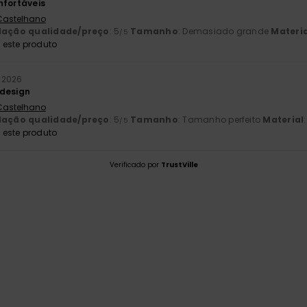
nfortáveis
 Castelhano
lação qualidade/preço
: 5
Tamanho
: Demasiado grande
Materia
/5
este produto
o 2026
 design
 Castelhano
lação qualidade/preço
: 5
Tamanho
: Tamanho perfeito
Material
/5
este produto
Verificado por
TrustVille