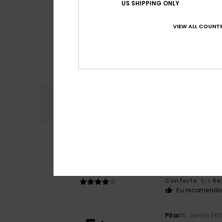
US SHIPPING ONLY
VIEW ALL COUNTR
Conforto
Rela
5.0
Delphine
4. Julho
4
/5
Confortável de u
Mostrar original -
Conforto
: 5
Re
/5
Eu recomendo 
Pilar
15. Junho 20