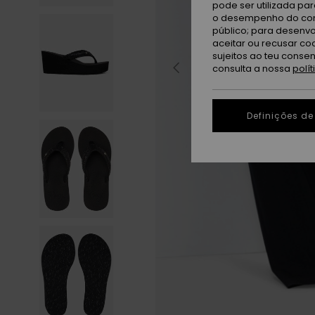
pode ser utilizada pa
o desempenho do cont
público; para desenvo
aceitar ou recusar co
sujeitos ao teu conse
consulta a nossa
polí
Definições de