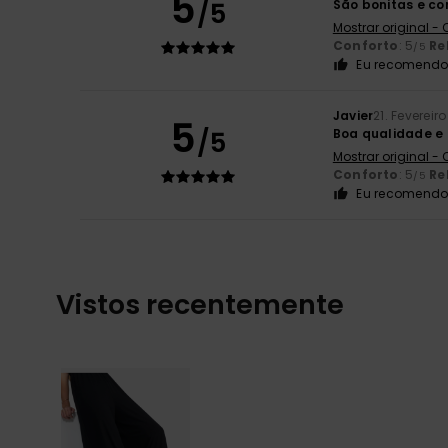
5
/5
São bonitas e co
Mostrar original -
Conforto
: 5
Re
/5
Eu recomendo 
Javier
21. Fevereir
5
/5
Boa qualidade e
Mostrar original -
Conforto
: 5
Re
/5
Eu recomendo 
Vistos recentemente