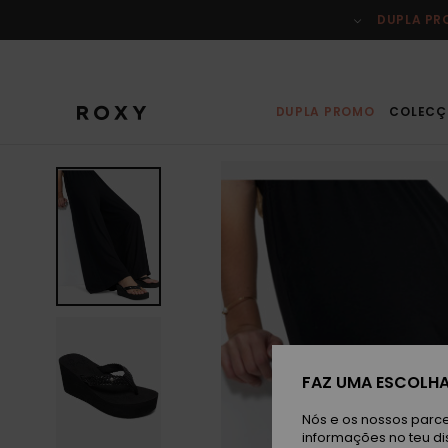
Avançar
para
DUPLA P
a
informação
do
produto
DUPLA PROMO
COLECÇ
FAZ UMA ESCOLHA
Nós e os nossos parce
informações no teu di