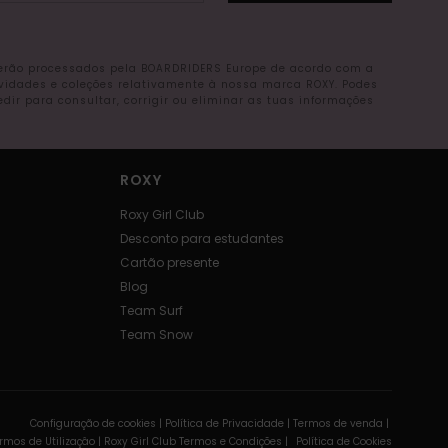
serão processados pela BOARDRIDERS Europe de acordo com a
ovidades e coleções relativamente à nossa marca ROXY. Podes
r para consultar, corrigir ou eliminar as tuas informações
ROXY
Roxy Girl Club
Desconto para estudantes
Cartão presente
Blog
Team Surf
Team Snow
Configuração de cookies |
Política de Privacidade |
Termos de venda |
rmos de Utilizaçâo |
Roxy Girl Club Termos e Condições |
Política de Cookies