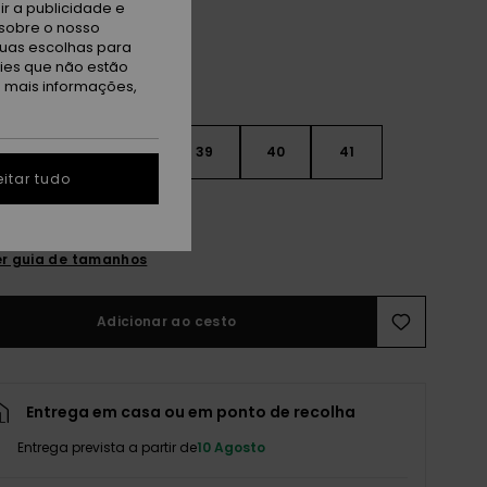
r a publicidade e
sobre o nosso
tuas escolhas para
kies que não estão
a mais informações,
6
37
38
39
40
41
itar tudo
2
r guia de tamanhos
Adicionar ao cesto
Entrega em casa ou em ponto de recolha
Entrega prevista a partir de
10 Agosto