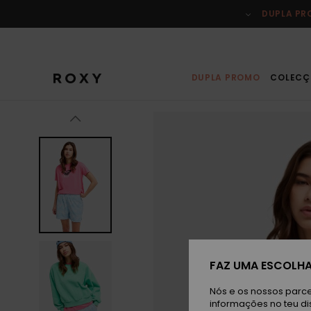
Avançar
para
DUPLA P
a
informação
do
produto
DUPLA PROMO
COLECÇ
FAZ UMA ESCOLHA
Nós e os nossos parce
informações no teu di