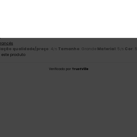
4.0
5
Muito pequeno
Demasiado grande
embro 2025
 produto
 Francês
lação qualidade/preço
: 4
Tamanho
: Grande
Material
: 5
Cor
: 
/5
/5
este produto
Verificado por
TrustVille