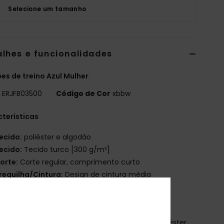
Selecione um tamanho
alhes e funcionalidades
es de treino Azul Mulher
o
ERJFB03500
Código de Cor
xbbw
terísticas
ecido:
poliéster e algodão
ecido:
Tecido turco [300 g/m²]
orte:
Corte regular, comprimento curto
reguilha/Cintura:
Design de cintura média
olsos
laterais
erigrafia na perna esquerda, à frente
osição
[Tecido principal] 78% algodão, 22% poliéster