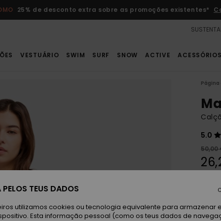
ROMO
25% de desconto extra sobre as promoções existentes*
C
SUSTENTA
ÕES
VESTUÁRIO
SWIM
SURF
SNOW
ACTIVE
ACESSÓRIO
Página 
Ma
Calçõ
5.0
50,00
26,
OFER
 PELOS TEUS DADOS
DUPL
C
iros utilizamos cookies ou tecnologia equivalente para armazenar 
Ai
spositivo. Esta informação pessoal (como os teus dados de navega
Cor