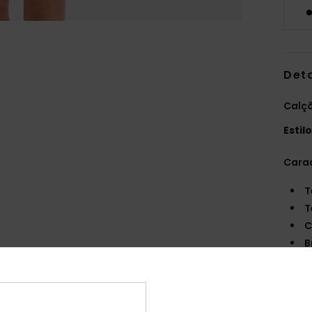
Det
Calçõ
Estil
Carac
T
T
C
B
B
S
Comp