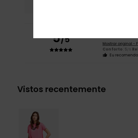
5.0
Christine
29. Dez
5
/5
Satisfeita com o
Mostrar original -
Conforto
: 5
Re
/5
Eu recomendo 
Vistos recentemente