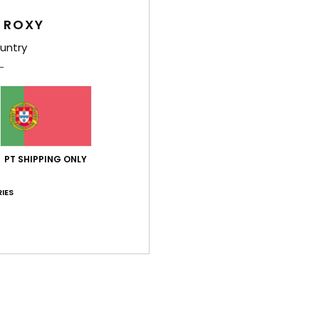
 ROXY
untry
Env
PT SHIPPING ONLY
Pontuação média
5.0
IES
/5
baseado em
1 avaliações verificadas
desde Dezembro 2025
100% dos nossos clientes recomendam este produto
ção qualidade/preço
Tamanho
Mat