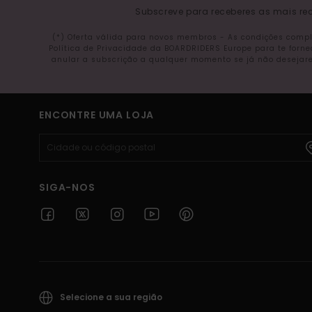
Subscreve para receberes as mais rec
(*) Oferta válida para novos membros - As condições comp
Política de Privacidade da BOARDRIDERS Europe para te forn
anular a subscrição a qualquer momento se já não desejare
ENCONTRE UMA LOJA
SIGA-NOS
Selecione a sua região