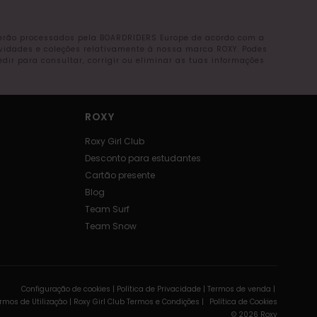
serão processados pela BOARDRIDERS Europe de acordo com a
ovidades e coleções relativamente à nossa marca ROXY. Podes
r para consultar, corrigir ou eliminar as tuas informações
ROXY
Roxy Girl Club
Desconto para estudantes
Cartão presente
Blog
Team Surf
Team Snow
Configuração de cookies |
Política de Privacidade |
Termos de venda |
rmos de Utilizaçâo |
Roxy Girl Club Termos e Condições |
Política de Cookies
© 2026 Roxy