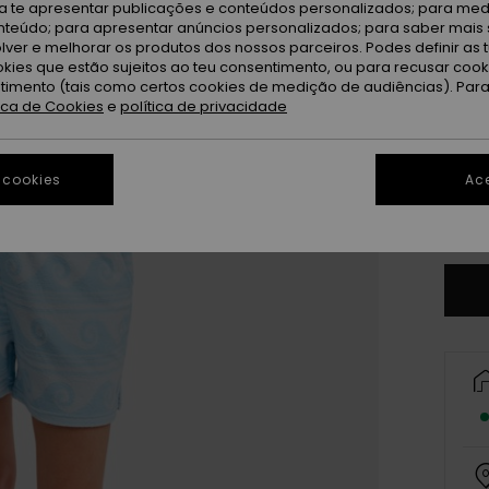
ra te apresentar publicações e conteúdos personalizados; para medi
eúdo; para apresentar anúncios personalizados; para saber mais 
lver e melhorar os produtos dos nossos parceiros. Podes definir as 
okies que estão sujeitos ao teu consentimento, ou para recusar coo
ntimento (tais como certos cookies de medição de audiências). Par
tica de Cookies
e
política de privacidade
X
 cookies
Ace
Ve