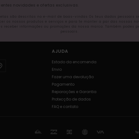
entes novidades e ofertas exclusivas.
letas são descritas no e-mail de boas-vindas Os teus dados pessoais 
ecer os nossos produtos e serviços e para te manter a par das nossas n
s receber informações ou promoções da nossa marca. Também podes pedi
pessoais.
AJUDA
Estado da encomenda
Envio
Fazer uma devolução
Pagamento
Reparações e Garantia
Protecção de dados
FAQ e contato
Te