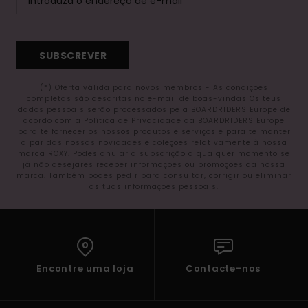
SUBSCREVER
(*) Oferta válida para novos membros - As condições
completas são descritas no e-mail de boas-vindas Os teus
dados pessoais serão processados pela BOARDRIDERS Europe de
acordo com a Política de Privacidade da BOARDRIDERS Europe
para te fornecer os nossos produtos e serviços e para te manter
a par das nossas novidades e coleções relativamente à nossa
marca ROXY. Podes anular a subscrição a qualquer momento se
já não desejares receber informações ou promoções da nossa
marca. Também podes pedir para consultar, corrigir ou eliminar
as tuas informações pessoais.
Encontre uma loja
Contacte-nos