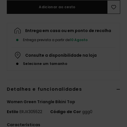
Adicionar ao cesto
Fitne
Snow
Entrega em casa ou em ponto de recolha
Entrega prevista a partir de
10 Agosto
Swim
Consulte a disponibilidade na loja
Selecione um tamanho
Detalhes e funcionalidades
Women Green Triangle Bikini Top
Estilo
ERJX305522
Código de Cor
ggg0
Características