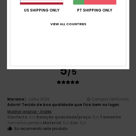
Tamanho
Material
US SHIPPING ONLY
PT SHIPPING ONLY
4.3
Muito pequeno
Demasiado grande
VIEW ALL COUNTRIES
Cor
5.0
5
/5
Mariana
2. Julho 2026
Compra verificada
Adoro! Tecido de boa qualidade que fica bem no lugar.
Mostrar original - Inglês
Conforto
: 5
Relação qualidade/preço
: 5
Tamanho
:
/5
/5
Tamanho perfeito
Material
: 5
Cor
: 5
/5
/5
Eu recomendo este produto