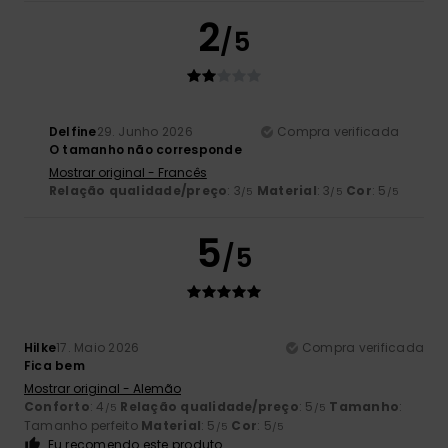
2
/5
Delfine
29. Junho 2026
Compra verificada
O tamanho não corresponde
Mostrar original - Francês
Relação qualidade/preço
: 3
Material
: 3
Cor
: 5
/5
/5
/5
5
/5
Hilke
17. Maio 2026
Compra verificada
Fica bem
Mostrar original - Alemão
Conforto
: 4
Relação qualidade/preço
: 5
Tamanho
:
/5
/5
Tamanho perfeito
Material
: 5
Cor
: 5
/5
/5
Eu recomendo este produto