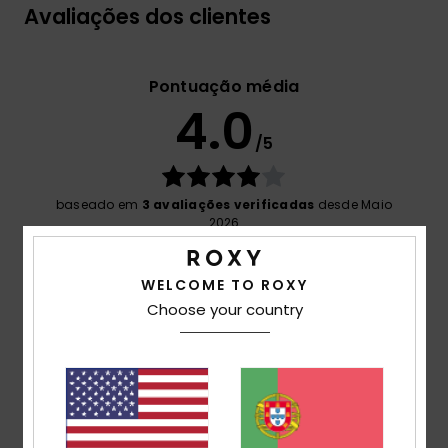
Avaliações dos clientes
Pontuação média
4.0
/5
baseado em
3 avaliações verificadas
desde Maio
2026
67% dos nossos clientes recomendam este
produto
WELCOME TO ROXY
Choose your country
Conforto
4.5
Relação qualidade/preço
4.3