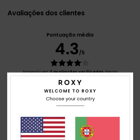
Avaliações dos clientes
Pontuação média
4.3
/5
baseado em
3 avaliações verificadas
desde
Outubro 2025
33% dos nossos clientes recomendam este produto
WELCOME TO ROXY
Choose your country
Conforto
4.5
Relação qualidade/preço
4.7