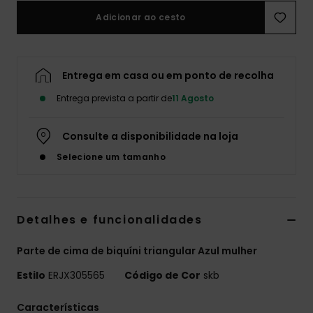
Adicionar ao cesto
Fitne
Snow
Entrega em casa ou em ponto de recolha
Entrega prevista a partir de
11 Agosto
Swim
Consulte a disponibilidade na loja
Selecione um tamanho
Detalhes e funcionalidades
Parte de cima de biquíni triangular Azul mulher
Estilo
ERJX305565
Código de Cor
skb
Características