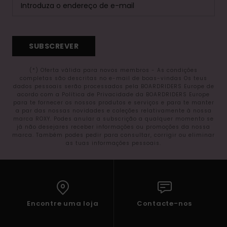
SUBSCREVER
(*) Oferta válida para novos membros - As condições
completas são descritas no e-mail de boas-vindas Os teus
dados pessoais serão processados pela BOARDRIDERS Europe de
acordo com a Política de Privacidade da BOARDRIDERS Europe
para te fornecer os nossos produtos e serviços e para te manter
a par das nossas novidades e coleções relativamente à nossa
marca ROXY. Podes anular a subscrição a qualquer momento se
já não desejares receber informações ou promoções da nossa
marca. Também podes pedir para consultar, corrigir ou eliminar
as tuas informações pessoais.
Encontre uma loja
Contacte-nos