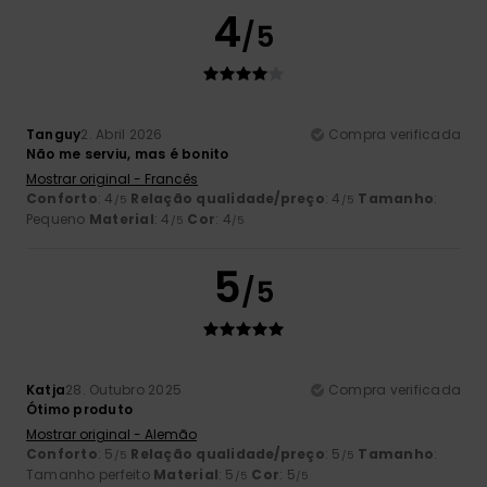
4
/5
Tanguy
2. Abril 2026
Compra verificada
Não me serviu, mas é bonito
Mostrar original - Francês
Conforto
: 4
Relação qualidade/preço
: 4
Tamanho
:
/5
/5
Pequeno
Material
: 4
Cor
: 4
/5
/5
5
/5
Katja
28. Outubro 2025
Compra verificada
Ótimo produto
Mostrar original - Alemão
Conforto
: 5
Relação qualidade/preço
: 5
Tamanho
:
/5
/5
Tamanho perfeito
Material
: 5
Cor
: 5
/5
/5