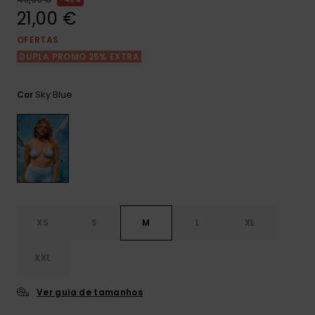
Consultar
as FAQ
21,00 €
CARTÃO PRESENTE
Jumpsuits &
Calça
Malas
Playsuits
Sacos
OFERTAS
Escol
DUPLA PROMO 25% EXTRA
LISTA DE DESEJO
Fatos
Calções
Acess
Acess
Snow
Sky Blue
Cor
Fato 
Saias
Licras
Acess
Neop
Vestu
XS
S
M
L
XL
Acess
XXL
Ver guia de tamanhos
Calç