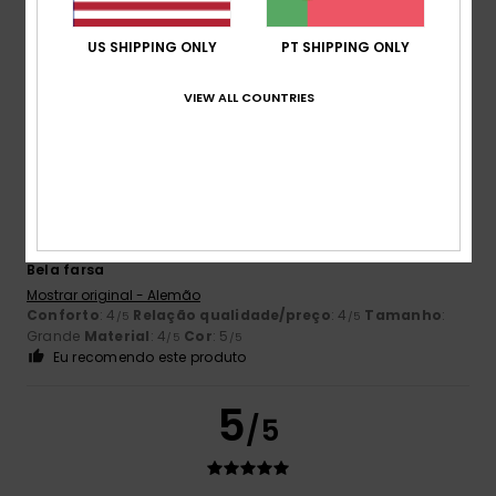
Mostrar original - Inglês
Conforto
: 4
Relação qualidade/preço
: 5
Tamanho
:
/5
/5
US SHIPPING ONLY
PT SHIPPING ONLY
Tamanho perfeito
Material
: 4
Cor
: 5
/5
/5
Eu recomendo este produto
VIEW ALL COUNTRIES
5
/5
Desirée
12. Junho 2026
Compra verificada
Bela farsa
Mostrar original - Alemão
Conforto
: 4
Relação qualidade/preço
: 4
Tamanho
:
/5
/5
Grande
Material
: 4
Cor
: 5
/5
/5
Eu recomendo este produto
5
/5