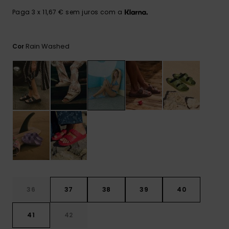
Consultar
as FAQ
CARTÃO PRESENTE
Jumpsuits &
Calça
Paga 3 x 11,67 € sem juros com a
Malas
Playsuits
Sacos
Escol
LISTA DE DESEJO
Fatos
Rain Washed
Cor
Calções
Acess
Acess
Snow
Fato 
Saias
Licras
Acess
Neop
Vestu
Acess
36
37
38
39
40
Calç
41
42