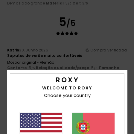
Demasiado grande
Material
: 3
Cor
: 3
/5
/5
5
/5
Katrin
30. Junho 2026
Compra verificada
Sapatos de verão muito confortáveis
Mostrar original - Alemão
Conforto
: 5
Relação qualidade/preço
: 5
Tamanho
:
/5
/5
Grande
Material
: 5
Cor
: 5
/5
/5
Eu recomendo este produto
WELCOME TO ROXY
4
Choose your country
/5
Natalie
14. Junho 2026
Compra verificada
Bela cor e bom corte :)