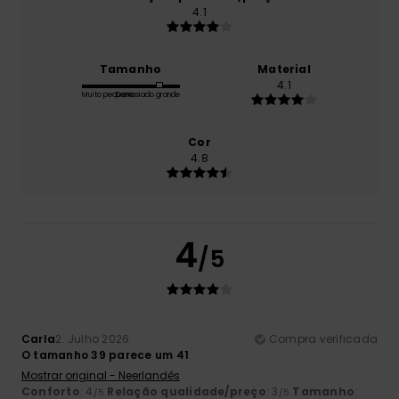
4.1
Tamanho
Material
4.1
Muito pequeno
Demasiado grande
Cor
4.8
4
/5
Carla
2. Julho 2026
Compra verificada
O tamanho 39 parece um 41
Mostrar original - Neerlandês
Conforto
: 4
Relação qualidade/preço
: 3
Tamanho
:
/5
/5