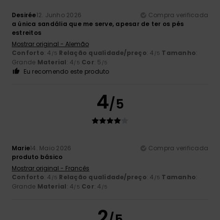
Desirée
12. Junho 2026
Compra verificada
a única sandália que me serve, apesar de ter os pés
estreitos
Mostrar original - Alemão
Conforto
: 4
Relação qualidade/preço
: 4
Tamanho
:
/5
/5
Grande
Material
: 4
Cor
: 5
/5
/5
Eu recomendo este produto
4
/5
Marie
14. Maio 2026
Compra verificada
produto básico
Mostrar original - Francês
Conforto
: 4
Relação qualidade/preço
: 4
Tamanho
:
/5
/5
Grande
Material
: 4
Cor
: 4
/5
/5
2
/5