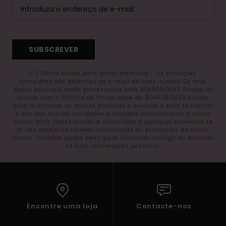
SUBSCREVER
(*) Oferta válida para novos membros - As condições
completas são descritas no e-mail de boas-vindas Os teus
dados pessoais serão processados pela BOARDRIDERS Europe de
acordo com a Política de Privacidade da BOARDRIDERS Europe
para te fornecer os nossos produtos e serviços e para te manter
a par das nossas novidades e coleções relativamente à nossa
marca ROXY. Podes anular a subscrição a qualquer momento se
já não desejares receber informações ou promoções da nossa
marca. Também podes pedir para consultar, corrigir ou eliminar
as tuas informações pessoais.
Encontre uma loja
Contacte-nos