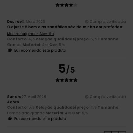
Desiree
3. Maio 2026
Compra verificada
O ajuste é bom e as sandálias são da minha cor preferida.
Mostrar original - Alemão
Conforto
: 4
Relação qualidade/preço
: 5
Tamanho
:
/5
/5
Grande
Material
: 4
Cor
: 5
/5
/5
Eu recomendo este produto
5
/5
Sandra
27. Abril 2026
Compra verificada
Adoro
Conforto
: 5
Relação qualidade/preço
: 4
Tamanho
:
/5
/5
Demasiado grande
Material
: 4
Cor
: 5
/5
/5
Eu recomendo este produto