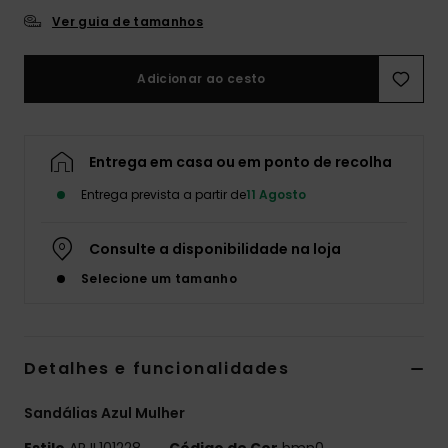
Ver guia de tamanhos
Fitne
Adicionar ao cesto
Snow
Swim
Entrega em casa ou em ponto de recolha
Entrega prevista a partir de
11 Agosto
Consulte a disponibilidade na loja
Selecione um tamanho
Detalhes e funcionalidades
Sandálias Azul Mulher
Estilo
ARJL101228
Código de Cor
bmn0