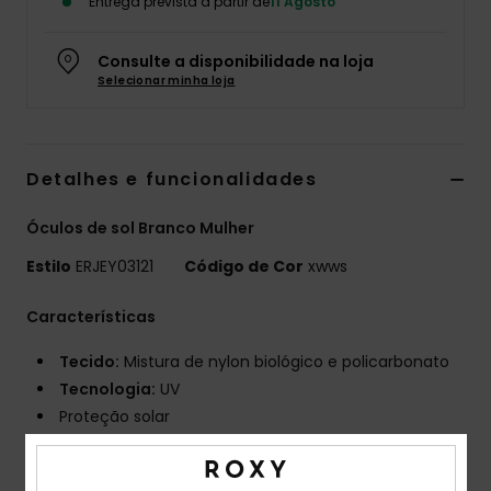
Entrega prevista a partir de
11 Agosto
Fitne
Consulte a disponibilidade na loja
Selecionar minha loja
Snow
Swim
Detalhes e funcionalidades
Óculos de sol Branco Mulher
Estilo
ERJEY03121
Código de Cor
xwws
Características
Tecido:
Mistura de nylon biológico e policarbonato
Tecnologia:
UV
Proteção solar
Armação:
Armação injetada em G850
Lente:
Lentes de policarbonato resistentes a danos