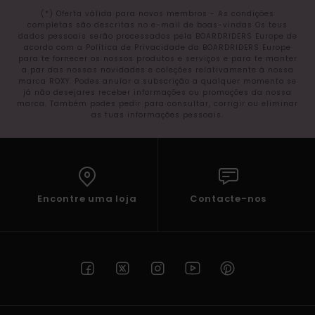
(*) Oferta válida para novos membros - As condições
completas são descritas no e-mail de boas-vindas Os teus
dados pessoais serão processados pela BOARDRIDERS Europe de
acordo com a Política de Privacidade da BOARDRIDERS Europe
para te fornecer os nossos produtos e serviços e para te manter
a par das nossas novidades e coleções relativamente à nossa
marca ROXY. Podes anular a subscrição a qualquer momento se
já não desejares receber informações ou promoções da nossa
marca. Também podes pedir para consultar, corrigir ou eliminar
as tuas informações pessoais.
Encontre uma loja
Contacte-nos