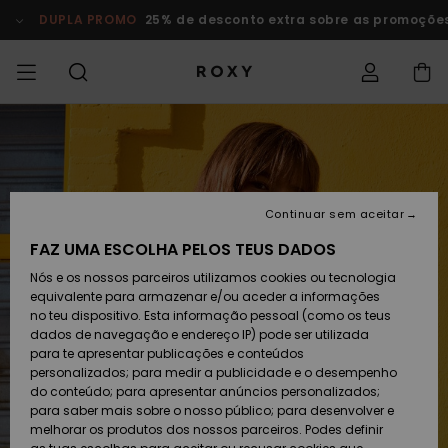
Avançar
para
DUPLA PROMO
25% de desconto extra sobre as promoções
a
informação
do
produto
DUPLA PROMO
OFERTAS SENHORA
INSPIRAÇÃO
Ver Tudo
FATOS DE BANHO
SURF SHOP
SNOW SHOP
ACTIVE SHOP
Ver Tudo
Ver Tudo
RAPARIGA
Acede à tua
Vesti
Vestu
Surf 
Ver T
Ver T
Ver T
Ver T
Swim 
Ver T
ROXY 
Blog
Ver T
On th
Blog
Ver T
Activ
Ver T
Mini 
encomenda
COLECÇÕES
OFERTAS CRIANÇA
Novidades
TOPS BIQUÍNI
COLECÇÃO
COLECÇÃO
COLECÇÃO
Calçado
Sapatilhas
COLECÇÃO
T-Shi
Calç
Sun H
Nova
Trian
Perna
Calça
On th
Surf 
Coleç
Team
Snow
Warm
Corpe
Activ
Novi
Envio
de Pr
despo
Continuar sem aceitar
FAZ UMA ESCOLHA PELOS TEUS DADOS
VESTUÁRIO
T-Shirts & Tops
PARTES DE BAIXO
COMUNIDADE
COMUNIDADE
COMUNIDADE
Mochilas
Botas e Botins
Sweat
Snow
Miao
Swim
Band
Brasil
Roxy 
Novi
Prima
Blusõ
Gore 
Runn
T-shi
Devoluções
DE BIQUÍNI
Pullo
Tang
Vesti
Tops 
Cami
Nós e os nossos parceiros utilizamos cookies ou tecnologia
de Pr
equivalente para armazenar e/ou aceder a informações
SWIM
Camisas
Malas de Mão
Sandálias
Swim
Roxy 
Bikini
Busti
ROXY 
Fato 
Guia 
Calça
Peak 
Yoga
no teu dispositivo. Esta informação pessoal (como os teus
Pagamento
ROUPAS DE PRAIA
Jaque
Cout
Chee
Jaqu
Vesti
dados de navegação e endereço IP) pode ser utilizada
Casa
Cami
Sweat
para te apresentar publicações e conteúdos
SURF
Camisolas de
Porta-Moedas
Chinelos
Fatos
Com 
Activ
Tops 
Casa
Bound
Athle
Prote
personalizados; para medir a publicidade e o desempenho
Cartão presente
alças
COLEÇÕES E
On th
Peça
Hipst
Inver
Saias
do conteúdo; para apresentar anúncios personalizados;
COLABORAÇÕES
Skirt
Class
CALÇ
para saber mais sobre o nosso público; para desenvolver e
SNOW
Bagagem
Copa
Beach
Licras
Guia 
Sandá
DESP
melhorar os produtos dos nossos parceiros. Podes definir
Quiksilver Freedom
Sweatshirts
Roxy 
Fatos
de Su
Polar
equi
Jeans