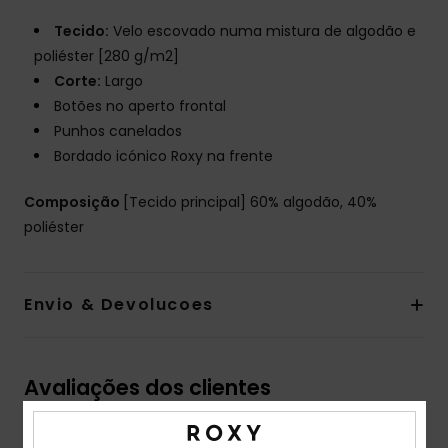
Tecido:
Velo escovado numa mistura de algodão e
poliéster [280 g/m2]
Corte:
Largo
Botões no aperto frontal
Punhos canelados
Bordado icónico Roxy na frente
Composição
[Tecido principal] 60% algodão, 40%
poliéster
Envio & Devolucoes
Avaliações dos clientes