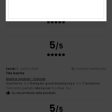
Muito pequeno
Demasiado grande
Cor
5.0
5
/5
Lucie
24. Junho 2026
Compra verificada
Tão bonita
Mostrar original - Francês
Conforto
: 5
Relação qualidade/preço
: 5
Tamanho
:
/5
/5
Tamanho perfeito
Material
: 5
Cor
: 5
/5
/5
Eu recomendo este produto
5
/5