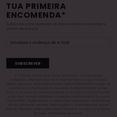
TUA PRIMEIRA
ENCOMENDA*
Subscreve para receberes as mais recentes novidades e
ofertas exclusivas.
SUBSCREVER
(*) Oferta válida para novos membros - As condições
completas são descritas no e-mail de boas-vindas Os teus
dados pessoais serão processados pela BOARDRIDERS Europe de
acordo com a Política de Privacidade da BOARDRIDERS Europe
para te fornecer os nossos produtos e serviços e para te manter
a par das nossas novidades e coleções relativamente à nossa
marca ROXY. Podes anular a subscrição a qualquer momento se
já não desejares receber informações ou promoções da nossa
marca. Também podes pedir para consultar, corrigir ou eliminar
as tuas informações pessoais.