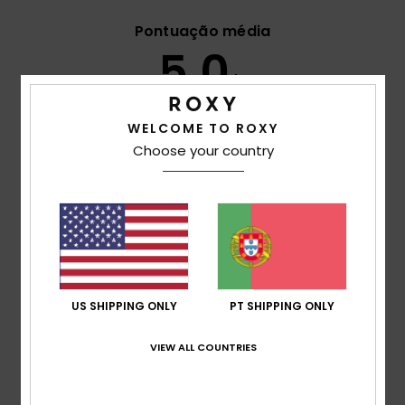
Pontuação média
5.0
/5
WELCOME TO ROXY
baseado em
2 avaliações verificadas
desde Junho
Choose your country
2026
50% dos nossos clientes recomendam este
produto
Conforto
5.0
Relação qualidade/preço
US SHIPPING ONLY
PT SHIPPING ONLY
5.0
VIEW ALL COUNTRIES
Tamanho
Material
5.0