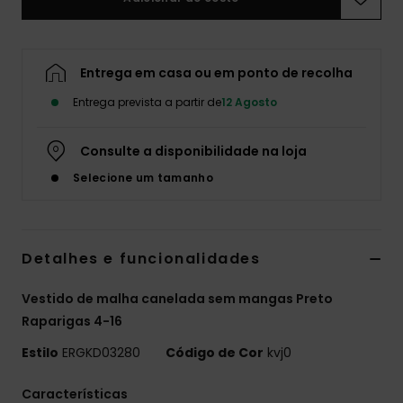
Fitne
Entrega em casa ou em ponto de recolha
Snow
Entrega prevista a partir de
12 Agosto
Swim
Consulte a disponibilidade na loja
Selecione um tamanho
Detalhes e funcionalidades
Vestido de malha canelada sem mangas Preto
Raparigas 4-16
Estilo
ERGKD03280
Código de Cor
kvj0
Características