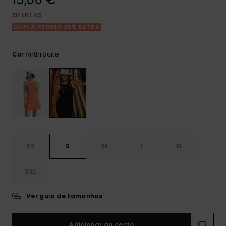
Consultar
as FAQ
CARTÃO PRESENTE
Jumpsuits &
Calça
OFERTAS
Malas
Playsuits
Sacos
DUPLA PROMO 25% EXTRA
Escol
LISTA DE DESEJO
Fatos
Calções
Acess
Anthracite
Cor
Acess
Snow
Fato 
Saias
Licras
Acess
Neop
XS
S
M
L
XL
Vestu
XXL
Acess
Ver guia de tamanhos
Calç
Adicionar ao cesto