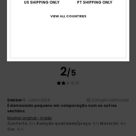
US SHIPPING ONLY
PT SHIPPING ONLY
VIEW ALL COUNTRIES
David
1. Julho 2026
Compra verificada
adoro
Mostrar original - Francês
Conforto
: 5
Relação qualidade/preço
: 5
Tamanho
:
/5
/5
Tamanho perfeito
Material
: 5
Cor
: 5
/5
/5
Eu recomendo este produto
2
/5
Debbie
18. Junho 2026
Compra verificada
É demasiado pequeno em comparação com os outros
vestidos
Mostrar original - Inglês
Conforto
: 4
Relação qualidade/preço
: 4
Material
: 4
/5
/5
/5
Cor
: 4
/5