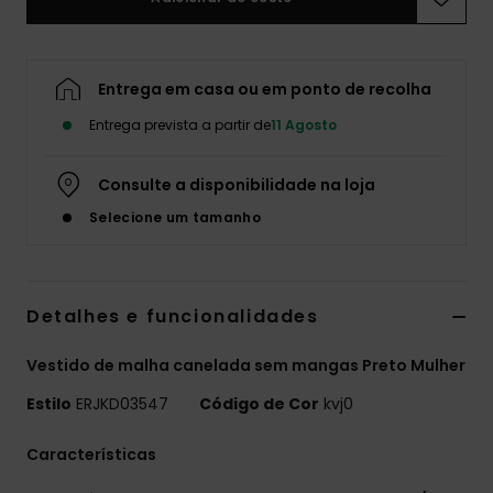
Fitne
Entrega em casa ou em ponto de recolha
Snow
Entrega prevista a partir de
11 Agosto
Swim
Consulte a disponibilidade na loja
Selecione um tamanho
Detalhes e funcionalidades
Vestido de malha canelada sem mangas Preto Mulher
Estilo
ERJKD03547
Código de Cor
kvj0
Características