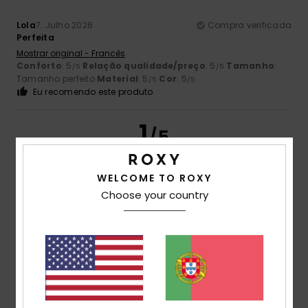
Lola
7. Julho 2026
Compra verificada
Perfeita
Mostrar original - Francês
Conforto
: 5
Relação qualidade/preço
: 5
Tamanho
:
/5
/5
Tamanho perfeito
Material
: 5
Cor
: 5
/5
/5
Eu recomendo este produto
1
/5
WELCOME TO ROXY
Choose your country
Bernadette
6. Julho 2026
Compra verificada
cor completamente diferente da das fotos
Mostrar original - Alemão
Conforto
: 4
Relação qualidade/preço
: 4
Tamanho
:
/5
/5
Tamanho perfeito
Material
: 5
Cor
: 1
/5
/5
5
/5