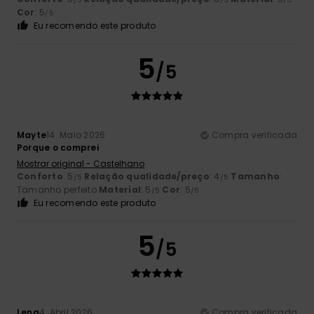
Cor
: 5
/5
Eu recomendo este produto
5
/5
Mayte
14. Maio 2026
Compra verificada
Porque o comprei
Mostrar original - Castelhano
Conforto
: 5
Relação qualidade/preço
: 4
Tamanho
:
/5
/5
Tamanho perfeito
Material
: 5
Cor
: 5
/5
/5
Eu recomendo este produto
5
/5
Lena
4. Abril 2026
Compra verificada