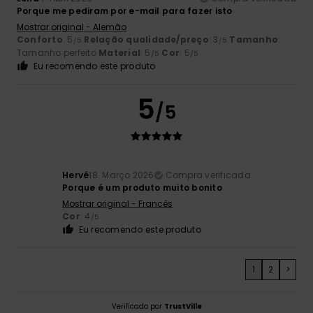
Porque me pediram por e-mail para fazer isto
Mostrar original - Alemão
Conforto
: 5
Relação qualidade/preço
: 3
Tamanho
:
/5
/5
Tamanho perfeito
Material
: 5
Cor
: 5
/5
/5
Eu recomendo este produto
5
/5
Hervé
18. Março 2026
Compra verificada
Porque é um produto muito bonito
Mostrar original - Francês
Cor
: 4
/5
Eu recomendo este produto
1
2
>
Verificado por
TrustVille