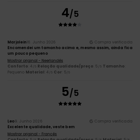
4
/5
Marjolein
16. Junho 2026
Compra verificada
Encomendei um tamanho acima e, mesmo assim, ainda fica
um pouco pequeno
Mostrar original - Neerlandês
Conforto
: 4
Relação qualidade/preço
: 5
Tamanho
:
/5
/5
Pequeno
Material
: 4
Cor
: 5
/5
/5
5
/5
Leo
9. Junho 2026
Compra verificada
Excelente qualidade, veste bem
Mostrar original - Francês
Conforto
: 5
Relação qualidade/preço
: 5
Material
: 5
/5
/5
/5