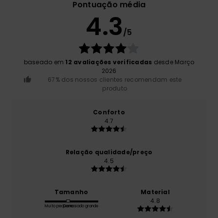
Pontuação média
4.3
/5
baseado em
12 avaliações verificadas
desde Março
2026
67% dos nossos clientes recomendam este
produto
Conforto
4.7
Relação qualidade/preço
4.5
Tamanho
Material
4.8
Muito pequeno
Demasiado grande