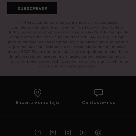
SUBSCREVER
(*) Oferta válida para novos membros - As condições
completas são descritas no e-mail de boas-vindas Os teus
dados pessoais serão processados pela BOARDRIDERS Europe de
acordo com a Política de Privacidade da BOARDRIDERS Europe
para te fornecer os nossos produtos e serviços e para te manter
a par das nossas novidades e coleções relativamente à nossa
marca ROXY. Podes anular a subscrição a qualquer momento se
já não desejares receber informações ou promoções da nossa
marca. Também podes pedir para consultar, corrigir ou eliminar
as tuas informações pessoais.
Encontre uma loja
Contacte-nos