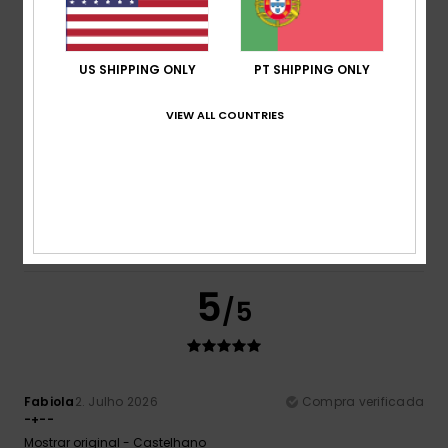
Relação qualidade/preço
5.0
US SHIPPING ONLY
PT SHIPPING ONLY
Tamanho
Material
VIEW ALL COUNTRIES
5.0
Muito pequeno
Demasiado grande
Cor
5.0
5
/5
Fabiola
2. Julho 2026
Compra verificada
-+--
Mostrar original - Castelhano