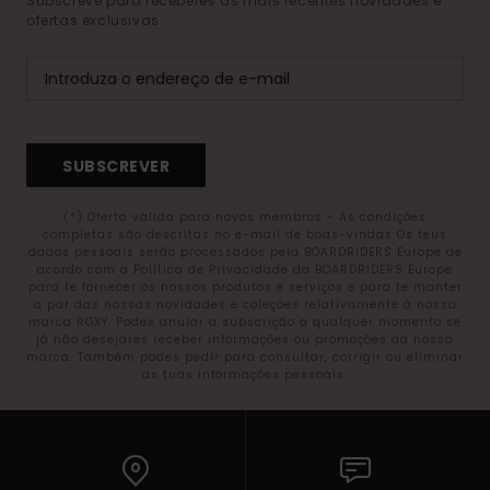
Subscreve para receberes as mais recentes novidades e
ofertas exclusivas.
SUBSCREVER
(*) Oferta válida para novos membros - As condições
completas são descritas no e-mail de boas-vindas Os teus
dados pessoais serão processados pela BOARDRIDERS Europe de
acordo com a Política de Privacidade da BOARDRIDERS Europe
para te fornecer os nossos produtos e serviços e para te manter
a par das nossas novidades e coleções relativamente à nossa
marca ROXY. Podes anular a subscrição a qualquer momento se
já não desejares receber informações ou promoções da nossa
marca. Também podes pedir para consultar, corrigir ou eliminar
as tuas informações pessoais.