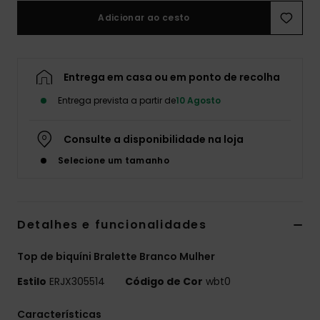
Adicionar ao cesto
Fitne
Snow
Entrega em casa ou em ponto de recolha
Entrega prevista a partir de
10 Agosto
Swim
Consulte a disponibilidade na loja
Selecione um tamanho
Detalhes e funcionalidades
Top de biquíni Bralette Branco Mulher
Estilo
ERJX305514
Código de Cor
wbt0
Características