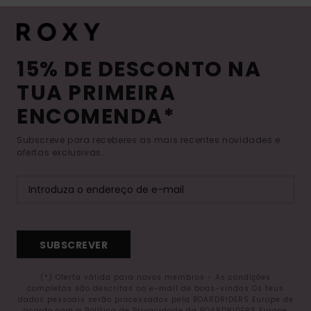
15% DE DESCONTO NA
TUA PRIMEIRA
ENCOMENDA*
Subscreve para receberes as mais recentes novidades e
ofertas exclusivas.
SUBSCREVER
(*) Oferta válida para novos membros - As condições
completas são descritas no e-mail de boas-vindas Os teus
dados pessoais serão processados pela BOARDRIDERS Europe de
acordo com a Política de Privacidade da BOARDRIDERS Europe