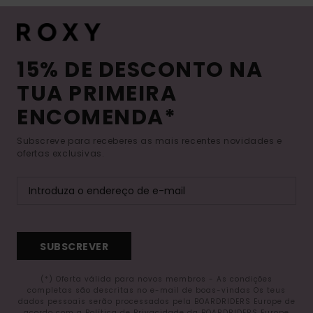
15% DE DESCONTO NA
TUA PRIMEIRA
ENCOMENDA*
Subscreve para receberes as mais recentes novidades e
ofertas exclusivas.
SUBSCREVER
(*) Oferta válida para novos membros - As condições
completas são descritas no e-mail de boas-vindas Os teus
dados pessoais serão processados pela BOARDRIDERS Europe de
acordo com a Política de Privacidade da BOARDRIDERS Europe