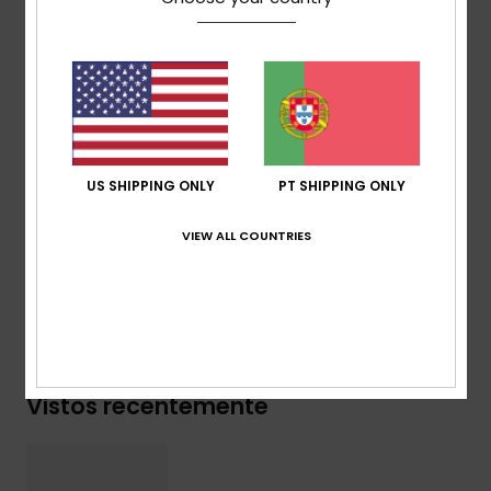
Corte:
Corte slim curto
Gola:
Gola redonda
Mangas:
Mangas curtas
Fecho:
De enfiar pela cabeça
Etiqueta da marca:
Bordado com logótipo Roxy
tonal frontal
US SHIPPING ONLY
PT SHIPPING ONLY
Composição
[Tecido principal] 95% algodão, 5%
elastano
VIEW ALL COUNTRIES
Envio & Devolucoes
Vistos recentemente