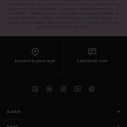
para te fornecer os nossos produtos e serviços e para te manter
a par das nossas novidades e coleções relativamente à nossa
marca ROXY. Podes anular a subscrição a qualquer momento se
já não desejares receber informações ou promoções da nossa
marca. Também podes pedir para consultar, corrigir ou eliminar
as tuas informações pessoais.
Encontre uma loja
Contacte-nos
AJUDA
ROXY