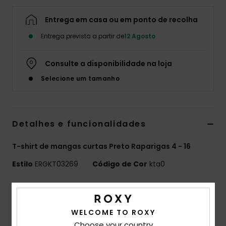
Fitne
Entrega em casa ou em ponto de recolha
Entrega prevista a partir de
12 Agosto
Snow
Consulte a disponibilidade na loja
Swim
Selecione um tamanho
Detalhes e funcionalidades
T-shirt de mangas curtas Preto Raparigas 4 - 16
Estilo
ERGKT03269
Código de Cor
kta0
Características
Tecido:
Tecido canelado de peso médio em
WELCOME TO ROXY
mistura de elastano e algodão [250 g/m2]
Choose your country