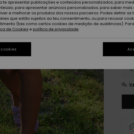
ra te apresentar publicações e conteúdos personalizados; para medi
Oi
Cor
eúdo; para apresentar anúncios personalizados; para saber mais 
lver e melhorar os produtos dos nossos parceiros. Podes definir as 
okies que estão sujeitos ao teu consentimento, ou para recusar coo
ntimento (tais como certos cookies de medição de audiências). Par
tica de Cookies
e
política de privacidade
 cookies
Ace
4
16
Ve