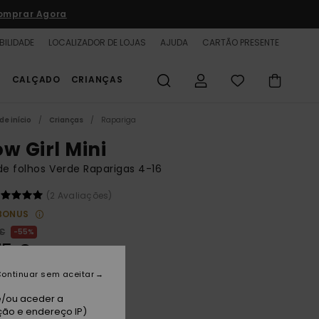
omprar Agora
BILIDADE
LOCALIZADOR DE LOJAS
AJUDA
CARTÃO PRESENTE
S
CALÇADO
CRIANÇAS
de início
Crianças
Rapariga
w Girl Mini
de folhos Verde Raparigas 4-16
(2 Avaliações)
BONUS
 €
55%
75 €
TAS
ontinuar sem aceitar
A PROMO 25% EXTRA
e/ou aceder a
ção e endereço IP)