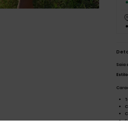
Det
Saia 
Estil
Carac
T
C
C
S