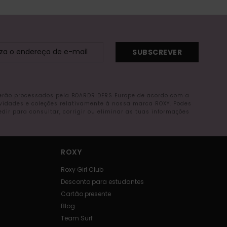
SUBSCREVER
serão processados pela BOARDRIDERS Europe de acordo com a
ovidades e coleções relativamente à nossa marca ROXY. Podes
r para consultar, corrigir ou eliminar as tuas informações
ROXY
Roxy Girl Club
Desconto para estudantes
Cartão presente
Blog
Team Surf