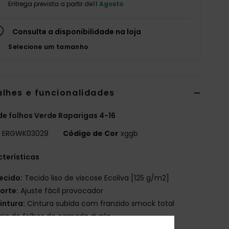
Entrega prevista a partir de
11 Agosto
Consulte a disponibilidade na loja
Selecione um tamanho
alhes e funcionalidades
de folhos Verde Raparigas 4-16
o
ERGWK03029
Código de Cor
xggb
terísticas
ecido:
Tecido liso de viscose Ecoliva [125 g/m2]
orte:
Ajuste fácil provocador
intura:
Cintura subida com franzido smock total
aia de folhos de camada dupla