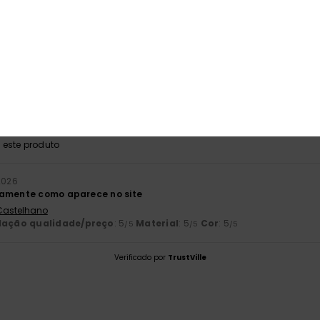
ção qualidade/preço
Tamanho
Mat
5.0
5
Muito pequeno
Demasiado grande
2026
 Francês
lação qualidade/preço
: 5
Tamanho
: Tamanho perfeito
Material
/5
este produto
2026
tamente como aparece no site
 Castelhano
lação qualidade/preço
: 5
Material
: 5
Cor
: 5
/5
/5
/5
Verificado por
TrustVille