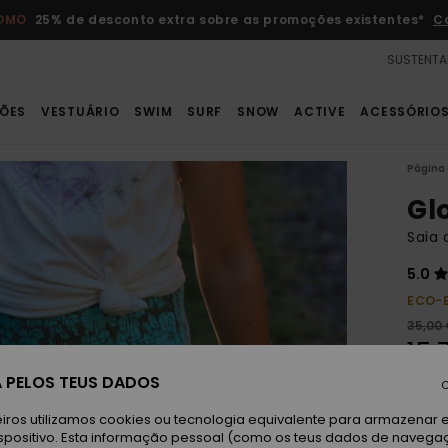
ROMO
25% de desconto extra sobre as promoções existentes*
C
SUSTENTA
ÕES
VESTUÁRIO
SWIM
SURF
SNOW
ACTIVE
ACESSÓRIO
Página 
Glo
Saia 
5.0
ECO-
35,00
15,
 PELOS TEUS DADOS
OFER
C
DUPL
iros utilizamos cookies ou tecnologia equivalente para armazenar 
spositivo. Esta informação pessoal (como os teus dados de navega