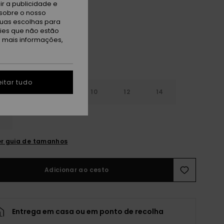
r a publicidade e
l Green The Mo Mini Rg
sobre o nosso
tuas escolhas para
kies que não estão
a mais informações,
itar tudo
6
8
10
12
14
r guia de tamanhos
Adicionar ao cesto
Entrega em casa ou em ponto de recolha