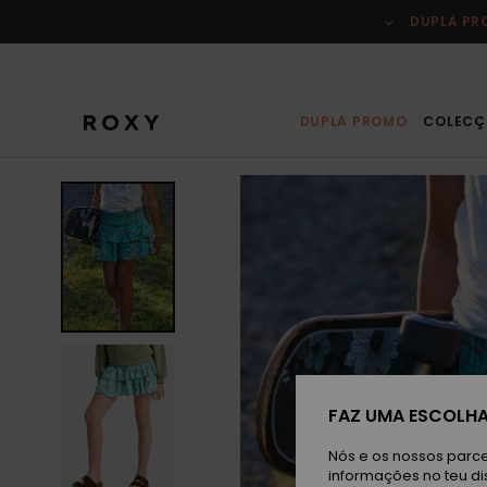
Avançar
para
DUPLA P
a
informação
do
produto
DUPLA PROMO
COLECÇ
FAZ UMA ESCOLHA
Nós e os nossos parce
informações no teu di