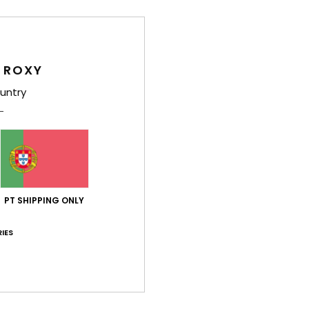
Comp
Env
 ROXY
untry
Pontuação média
5.0
PT SHIPPING ONLY
/5
IES
baseado em
2 avaliações verificadas
desde Maio 2026
50% dos nossos clientes recomendam este produto