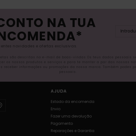
SCONTO NA TUA
ENCOMENDA*
entes novidades e ofertas exclusivas.
letas são descritas no e-mail de boas-vindas Os teus dados pessoais 
ecer os nossos produtos e serviços e para te manter a par das nossas n
s receber informações ou promoções da nossa marca. Também podes pedi
pessoais.
AJUDA
Estado da encomenda
Envio
Fazer uma devolução
Pagamento
Reparações e Garantia