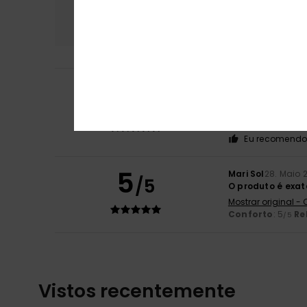
Conforto
Rela
5.0
Damien
29. Maio 
5
/5
Perfeito
Mostrar original -
Conforto
: 5
Re
/5
Eu recomendo 
5
Mari Sol
28. Maio 
/5
O produto é exa
Mostrar original -
Conforto
: 5
Re
/5
Vistos recentemente