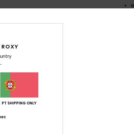
G
E
O
em 
C
C
 ROXY
D
untry
Comp
etile
Env
PT SHIPPING ONLY
IES