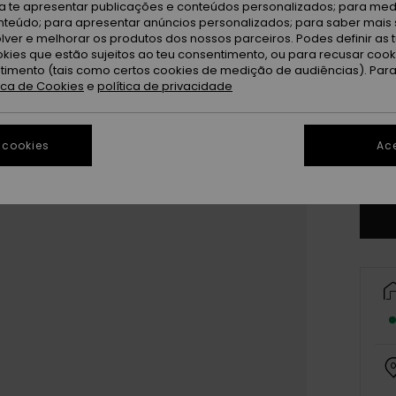
ra te apresentar publicações e conteúdos personalizados; para medi
eúdo; para apresentar anúncios personalizados; para saber mais 
lver e melhorar os produtos dos nossos parceiros. Podes definir as 
okies que estão sujeitos ao teu consentimento, ou para recusar coo
ntimento (tais como certos cookies de medição de audiências). Par
tica de Cookies
e
política de privacidade
 cookies
Ace