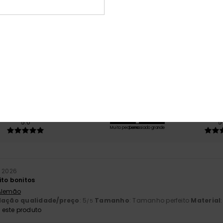
Pontuação média
5.0
/5
baseado em
1 avaliações verificadas
desde Março 2026
100% dos nossos clientes recomendam este produto
ção qualidade/preço
Tamanho
Mat
5.0
5
Muito pequeno
Demasiado grande
 2026
ito bonitos
 Alemão
lação qualidade/preço
: 5
Tamanho
: Tamanho perfeito
Material
/5
este produto