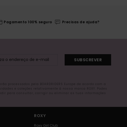
Pagamento 100% seguro
Precisas de ajuda?
SUBSCREVER
serão processados pela BOARDRIDERS Europe de acordo com a
ovidades e coleções relativamente à nossa marca ROXY. Podes
r para consultar, corrigir ou eliminar as tuas informações
ROXY
Roxy Girl Club