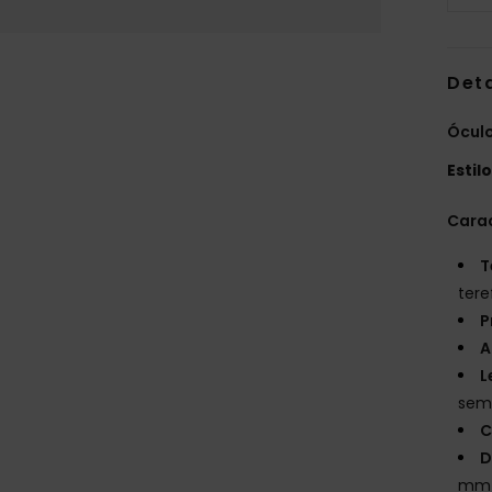
Det
Óculo
Estil
Carac
T
tere
P
A
L
sem 
C
D
mm /