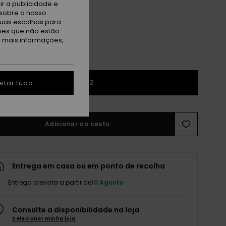
r a publicidade e
sobre o nosso
tuas escolhas para
kies que não estão
a mais informações,
1SZ
itar tudo
Adicionar ao cesto
Entrega em casa ou em ponto de recolha
Entrega prevista a partir de
10 Agosto
Consulte a disponibilidade na loja
Selecionar minha loja