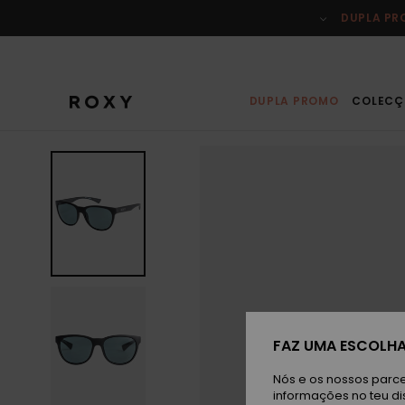
Avançar
para
DUPLA P
a
informação
do
produto
DUPLA PROMO
COLECÇ
FAZ UMA ESCOLHA
Nós e os nossos parce
informações no teu di