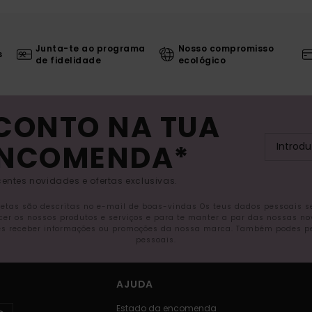
Junta-te ao programa
Nosso compromisso
s
de fidelidade
ecológico
SCONTO NA TUA
ENCOMENDA*
entes novidades e ofertas exclusivas.
letas são descritas no e-mail de boas-vindas Os teus dados pessoais 
ecer os nossos produtos e serviços e para te manter a par das nossas n
s receber informações ou promoções da nossa marca. Também podes pedi
pessoais.
AJUDA
Estado da encomenda