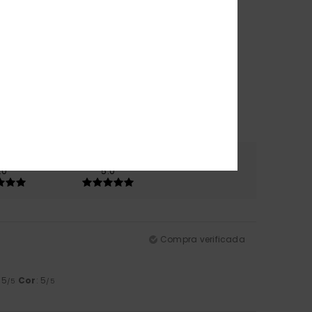
erial
Cor
.0
5.0
Compra verificada
: 5
Cor
: 5
/5
/5