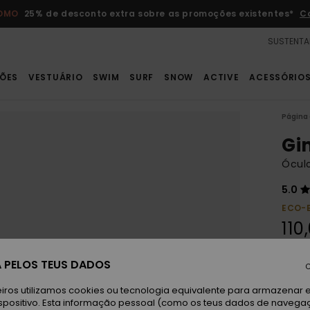
ROMO
25% de desconto extra sobre as promoções existentes*
C
SUSTENTA
ÕES
VESTUÁRIO
SWIM
SURF
SNOW
ACTIVE
ACESSÓRIO
Página 
Gi
Óculo
5.0
ECO-
110
Paga 
 PELOS TEUS DADOS
C
iros utilizamos cookies ou tecnologia equivalente para armazenar 
spositivo. Esta informação pessoal (como os teus dados de navega
Bl
Cor