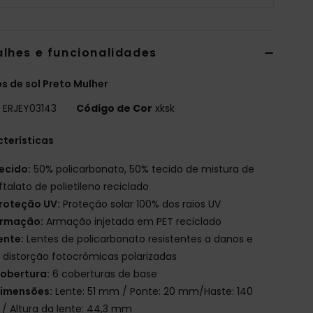
alhes e funcionalidades
s de sol Preto Mulher
o
ERJEY03143
Código de Cor
xksk
terísticas
ecido:
50% policarbonato, 50% tecido de mistura de
ftalato de polietileno reciclado
roteção UV:
Proteção solar 100% dos raios UV
rmação:
Armação injetada em PET reciclado
ente:
Lentes de policarbonato resistentes a danos e
distorção fotocrómicas polarizadas
obertura:
6 coberturas de base
imensões:
Lente: 51 mm / Ponte: 20 mm/Haste: 140
 Altura da lente: 44,3 mm