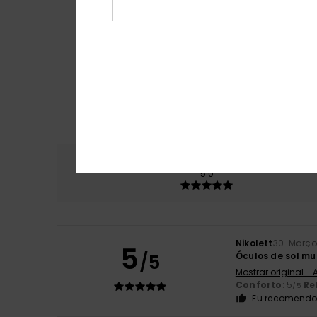
Conforto
Rela
5.0
Nikolett
30. Março
5
/5
Óculos de sol mu
Mostrar original -
Conforto
: 5
Re
/5
Eu recomendo 