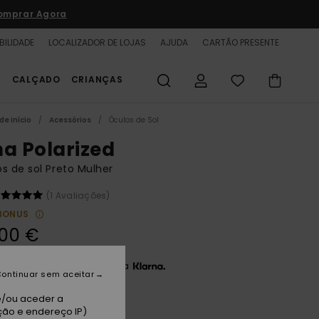
omprar Agora
BILIDADE
LOCALIZADOR DE LOJAS
AJUDA
CARTÃO PRESENTE
S
CALÇADO
CRIANÇAS
de início
Acessórios
Óculos de Sol
na Polarized
s de sol Preto Mulher
(1 Avaliações)
BONUS
,00 €
3 x 36,67 € sem juros com a
ontinuar sem aceitar
e/ou aceder a
ção e endereço IP)
ack/grey Plz