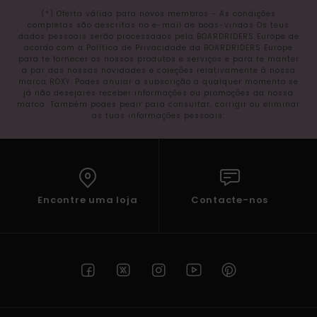
(*) Oferta válida para novos membros - As condições
completas são descritas no e-mail de boas-vindas Os teus
dados pessoais serão processados pela BOARDRIDERS Europe de
acordo com a Política de Privacidade da BOARDRIDERS Europe
para te fornecer os nossos produtos e serviços e para te manter
a par das nossas novidades e coleções relativamente à nossa
marca ROXY. Podes anular a subscrição a qualquer momento se
já não desejares receber informações ou promoções da nossa
marca. Também podes pedir para consultar, corrigir ou eliminar
as tuas informações pessoais.
Encontre uma loja
Contacte-nos