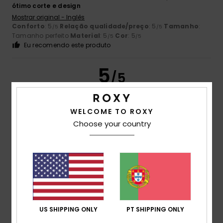
ótimo corte e design
Mostrar original - Inglês
Conforto
: 5
Relação qualidade/preço
: 5
Tamanho
:
/5
/5
Tamanho perfeito
Material
: 5
Cor
: 5
/5
/5
Eu recomendo este produto
5
/5
WELCOME TO ROXY
Choose your country
Peter
23. Junho 2026
Compra verificada
Assenta na perfeição
Mostrar original - Neerlandês
Conforto
: 4
Relação qualidade/preço
: 4
Tamanho
:
/5
/5
Tamanho perfeito
Material
: 4
Cor
: 5
/5
/5
Eu recomendo este produto
5
/5
US SHIPPING ONLY
PT SHIPPING ONLY