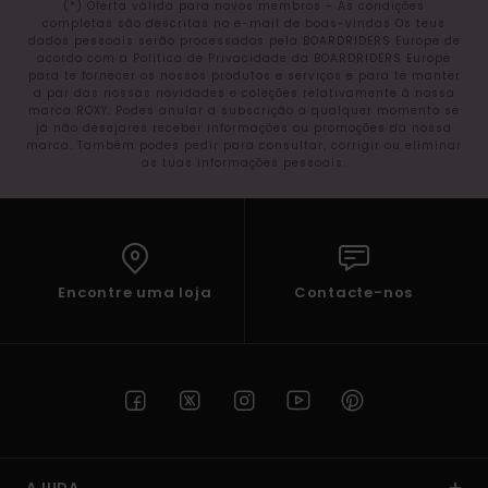
(*) Oferta válida para novos membros - As condições
completas são descritas no e-mail de boas-vindas Os teus
dados pessoais serão processados pela BOARDRIDERS Europe de
acordo com a Política de Privacidade da BOARDRIDERS Europe
para te fornecer os nossos produtos e serviços e para te manter
a par das nossas novidades e coleções relativamente à nossa
marca ROXY. Podes anular a subscrição a qualquer momento se
já não desejares receber informações ou promoções da nossa
marca. Também podes pedir para consultar, corrigir ou eliminar
as tuas informações pessoais.
Encontre uma loja
Contacte-nos
AJUDA