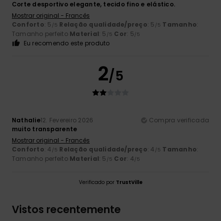
Corte desportivo elegante, tecido fino e elástico.
Mostrar original - Francês
Conforto
: 5
Relação qualidade/preço
: 5
Tamanho
:
/5
/5
Tamanho perfeito
Material
: 5
Cor
: 5
/5
/5
Eu recomendo este produto
2
/5
Nathalie
12. Fevereiro 2026
Compra verificada
muito transparente
Mostrar original - Francês
Conforto
: 4
Relação qualidade/preço
: 4
Tamanho
:
/5
/5
Tamanho perfeito
Material
: 5
Cor
: 4
/5
/5
Verificado por
TrustVille
Vistos recentemente