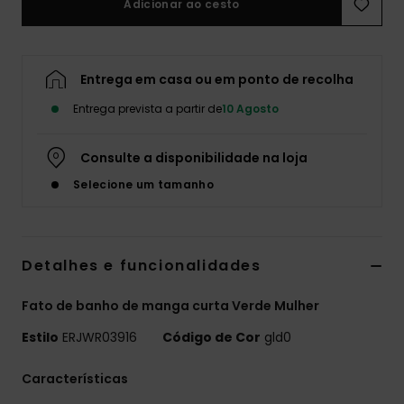
Adicionar ao cesto
Fitne
Entrega em casa ou em ponto de recolha
Snow
Entrega prevista a partir de
10 Agosto
Swim
Consulte a disponibilidade na loja
Selecione um tamanho
Detalhes e funcionalidades
Fato de banho de manga curta Verde Mulher
Estilo
ERJWR03916
Código de Cor
gld0
Características