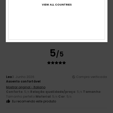
VIEW ALL COUNTRIES
Mirjam
15. Junho 2026
Compra verificada
Porque estou satisfeito com a encomenda.
Mostrar original - Alemão
Conforto
: 5
Relação qualidade/preço
: 5
Material
: 5
/5
/5
/5
Cor
: 5
/5
Eu recomendo este produto
5
/5
Lea
3. Junho 2026
Compra verificada
Assento confortável
Mostrar original - Italiano
Conforto
: 5
Relação qualidade/preço
: 5
Tamanho
:
/5
/5
Tamanho perfeito
Material
: 5
Cor
: 5
/5
/5
Eu recomendo este produto