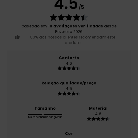
4.5
/5
baseado em
10 avaliações verificadas
desde
Fevereiro 2026
80% dos nossos clientes recomendam este
produto
Conforto
4.6
Relação qualidade/preço
4.5
Tamanho
Material
4.6
Muito pequeno
Demasiado grande
Cor