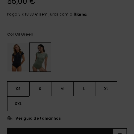
55,00 €
Consultar
as FAQ
CARTÃO PRESENTE
Jumpsuits &
Calça
Malas
Playsuits
Sacos
Paga 3 x 18,33 € sem juros com a
Escol
LISTA DE DESEJO
Fatos
Calções
Acess
Oil Green
Cor
Acess
Snow
Fato 
Saias
Licras
Acess
Neop
XS
S
M
L
XL
Vestu
XXL
Acess
Ver guia de tamanhos
Calç