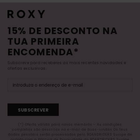
15% DE DESCONTO NA
TUA PRIMEIRA
ENCOMENDA*
Subscreve para receberes as mais recentes novidades e
ofertas exclusivas.
SUBSCREVER
(*) Oferta válida para novos membros - As condições
completas são descritas no e-mail de boas-vindas Os teus
dados pessoais serão processados pela BOARDRIDERS Europe de
acordo com a Política de Privacidade da BOARDRIDERS Europe