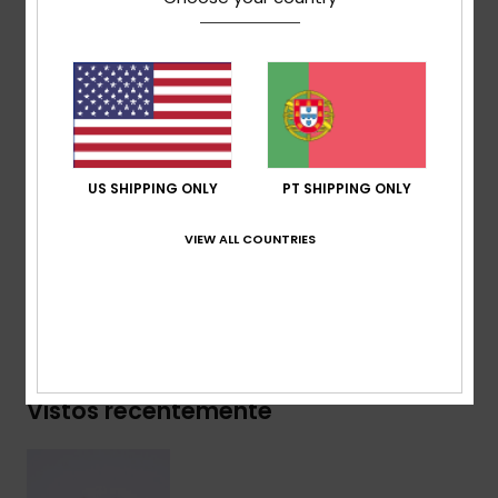
[160 g/m2]
Lavagem:
diferentes lavagens por cor.
Corte:
solto
Gola:
decote redondo
Outros:
gola em malha canelada
Outros:
estampado serigrafado na parte da frente
US SHIPPING ONLY
PT SHIPPING ONLY
Composição
[Tecido principal] 70% algodão, 30%
algodão reciclado
VIEW ALL COUNTRIES
Envio & Devolucoes
Vistos recentemente