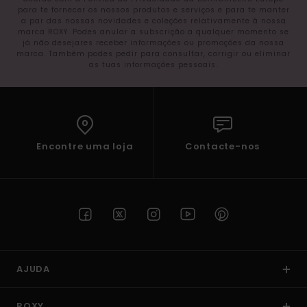
para te fornecer os nossos produtos e serviços e para te manter
a par das nossas novidades e coleções relativamente à nossa
marca ROXY. Podes anular a subscrição a qualquer momento se
já não desejares receber informações ou promoções da nossa
marca. Também podes pedir para consultar, corrigir ou eliminar
as tuas informações pessoais.
Encontre uma loja
Contacte-nos
AJUDA
ROXY