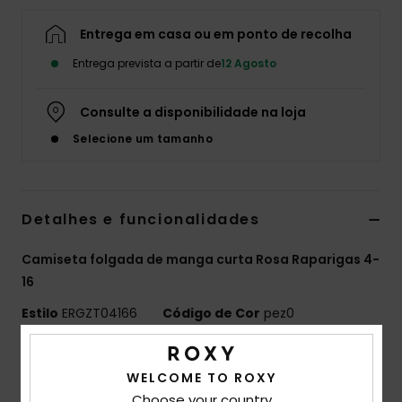
Fitne
Entrega em casa ou em ponto de recolha
Entrega prevista a partir de
12 Agosto
Snow
Consulte a disponibilidade na loja
Swim
Selecione um tamanho
Detalhes e funcionalidades
Camiseta folgada de manga curta Rosa Raparigas 4-
16
Estilo
ERGZT04166
Código de Cor
pez0
Características
WELCOME TO ROXY
Tecido:
70% algodão BCI, 30% algodão reciclado,
Choose your country