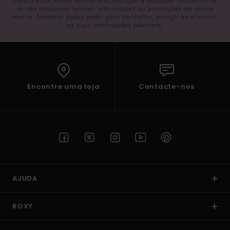
marca ROXY. Podes anular a subscrição a qualquer momento se
já não desejares receber informações ou promoções da nossa
marca. Também podes pedir para consultar, corrigir ou eliminar
as tuas informações pessoais.
Encontre uma loja
Contacte-nos
AJUDA
ROXY