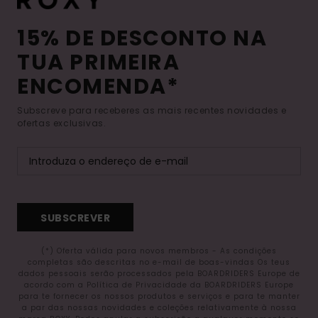
15% DE DESCONTO NA
TUA PRIMEIRA
ENCOMENDA*
Subscreve para receberes as mais recentes novidades e
ofertas exclusivas.
SUBSCREVER
(*) Oferta válida para novos membros - As condições
completas são descritas no e-mail de boas-vindas Os teus
dados pessoais serão processados pela BOARDRIDERS Europe de
acordo com a Política de Privacidade da BOARDRIDERS Europe
para te fornecer os nossos produtos e serviços e para te manter
a par das nossas novidades e coleções relativamente à nossa