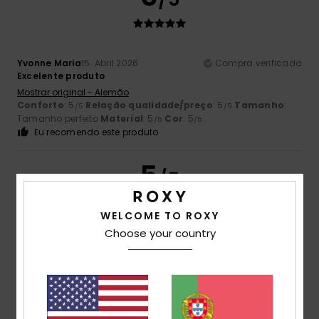
Yvonne Maria
15. Abril 2026
Compra verificada
Excelente produto
Mostrar original - Alemão
Conforto
: 5
Relação qualidade/preço
: 5
Tamanho
:
/5
/5
Tamanho perfeito
Material
: 5
Cor
: 5
/5
/5
Eu recomendo este produto
5
/5
WELCOME TO ROXY
Choose your country
Roxana Dana
4. Fevereiro 2026
Compra verificada
✅✅✅
Mostrar original - Alemão
Conforto
: 5
Relação qualidade/preço
: 5
Tamanho
:
/5
/5
Demasiado grande
Material
: 5
Cor
: 5
/5
/5
Eu recomendo este produto