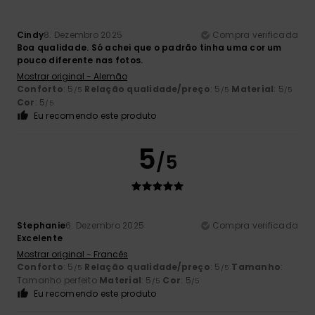
Cindy
8. Dezembro 2025
Compra verificada
Boa qualidade. Só achei que o padrão tinha uma cor um
pouco diferente nas fotos.
Mostrar original - Alemão
Conforto
: 5
Relação qualidade/preço
: 5
Material
: 5
/5
/5
/5
Cor
: 5
/5
Eu recomendo este produto
5
/5
Stephanie
6. Dezembro 2025
Compra verificada
Excelente
Mostrar original - Francês
Conforto
: 5
Relação qualidade/preço
: 5
Tamanho
:
/5
/5
Tamanho perfeito
Material
: 5
Cor
: 5
/5
/5
Eu recomendo este produto