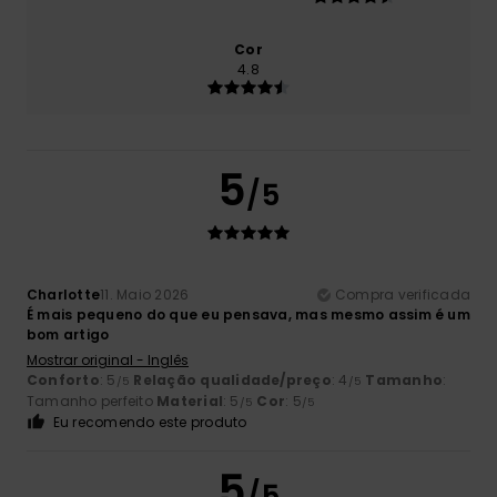
Cor
4.8
5
/5
Charlotte
11. Maio 2026
Compra verificada
É mais pequeno do que eu pensava, mas mesmo assim é um
bom artigo
Mostrar original - Inglês
Conforto
: 5
Relação qualidade/preço
: 4
Tamanho
:
/5
/5
Tamanho perfeito
Material
: 5
Cor
: 5
/5
/5
Eu recomendo este produto
5
/5