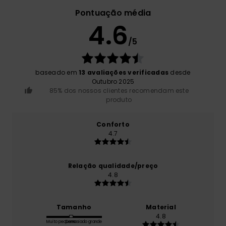
Pontuação média
4.6
/5
baseado em
13 avaliações verificadas
desde
Outubro 2025
85% dos nossos clientes recomendam este
produto
Conforto
4.7
Relação qualidade/preço
4.8
Tamanho
Material
4.8
Muito pequeno
Demasiado grande