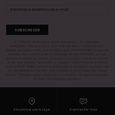
SUBSCREVER
(*) Oferta válida para novos membros - As condições
completas são descritas no e-mail de boas-vindas Os teus
dados pessoais serão processados pela BOARDRIDERS Europe de
acordo com a Política de Privacidade da BOARDRIDERS Europe
para te fornecer os nossos produtos e serviços e para te manter
a par das nossas novidades e coleções relativamente à nossa
marca ROXY. Podes anular a subscrição a qualquer momento se
já não desejares receber informações ou promoções da nossa
marca. Também podes pedir para consultar, corrigir ou eliminar
as tuas informações pessoais.
Encontre uma loja
Contacte-nos