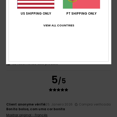
5
/5
US SHIPPING ONLY
PT SHIPPING ONLY
VIEW ALL COUNTRIES
Jane
1. Fevereiro 2026
Compra verificada
Ótimo tamanho e qualidade
Mostrar original - Inglês
Conforto
: 5
Relação qualidade/preço
: 5
Tamanho
:
/5
/5
Tamanho perfeito
Cor
: 5
/5
Eu recomendo este produto
5
/5
Client anonyme vérifié
25. Janeiro 2026
Compra verificada
Bonita bolsa, com uma cor bonita
Mostrar original - Francês