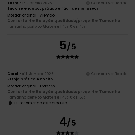
Kathrin
17. Janeiro 2026
Compra verificada
Tudo se encaixa, prático e fácil de manusear
Mostrar original - Alemão
Conforto
: 4
Relação qualidade/preço
: 5
Tamanho
:
/5
/5
Tamanho perfeito
Material
: 4
Cor
: 4
/5
/5
5
/5
Caroline
11. Janeiro 2026
Compra verificada
Estojo prático e bonito
Mostrar original - Francês
Conforto
: 4
Relação qualidade/preço
: 4
Tamanho
:
/5
/5
Tamanho perfeito
Material
: 4
Cor
: 5
/5
/5
Eu recomendo este produto
4
/5