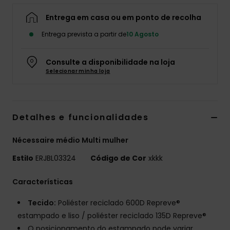
Fitne
Entrega em casa ou em ponto de recolha
Entrega prevista a partir de
10 Agosto
Snow
Consulte a disponibilidade na loja
Selecionar minha loja
Swim
Detalhes e funcionalidades
Nécessaire médio Multi mulher
Estilo
ERJBL03324
Código de Cor
xkkk
Características
Tecido:
Poliéster reciclado 600D Repreve®
estampado e liso / poliéster reciclado 135D Repreve®
O posicionamento do estampado pode variar