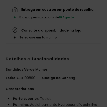
Fitne
Entrega em casa ou em ponto de recolha
Entrega prevista a partir de
10 Agosto
Snow
Consulte a disponibilidade na loja
Swim
Selecione um tamanho
Detalhes e funcionalidades
Sandálias Verde Mulher
Estilo
ARJL100899
Código de Cor
sag
Características
Parte superior:
Tecido
Palmilha:
Acolchoamento Hydrobound™, palmilha