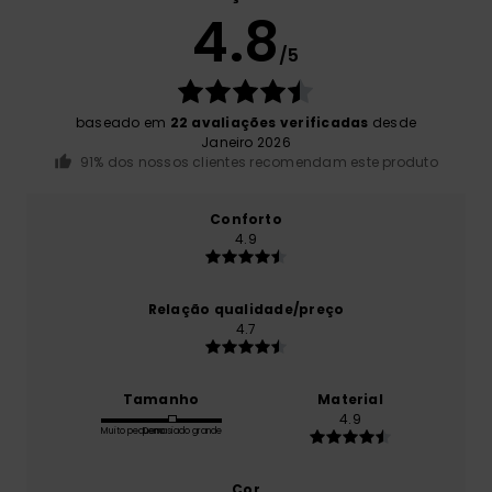
4.8
/5
baseado em
22 avaliações verificadas
desde
Janeiro 2026
91% dos nossos clientes recomendam este produto
Conforto
4.9
Relação qualidade/preço
4.7
Tamanho
Material
4.9
Muito pequeno
Demasiado grande
Cor