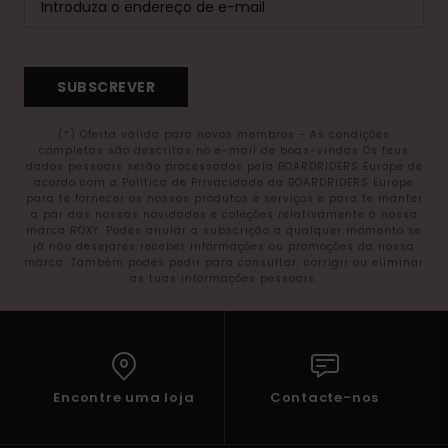
SUBSCREVER
(*) Oferta válida para novos membros - As condições
completas são descritas no e-mail de boas-vindas Os teus
dados pessoais serão processados pela BOARDRIDERS Europe de
acordo com a Política de Privacidade da BOARDRIDERS Europe
para te fornecer os nossos produtos e serviços e para te manter
a par das nossas novidades e coleções relativamente à nossa
marca ROXY. Podes anular a subscrição a qualquer momento se
já não desejares receber informações ou promoções da nossa
marca. Também podes pedir para consultar, corrigir ou eliminar
as tuas informações pessoais.
Encontre uma loja
Contacte-nos