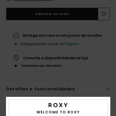
Fitne
Adicionar ao cesto
Snow
Entrega em casa ou em ponto de recolha
Swim
Entrega prevista a partir de
11 Agosto
Consulte a disponibilidade na loja
Selecione um tamanho
Detalhes e funcionalidades
Macacão de ganga de manga comprida Azul mulher
Estilo
ERJDO03001
Código de Cor
bsbw
WELCOME TO ROXY