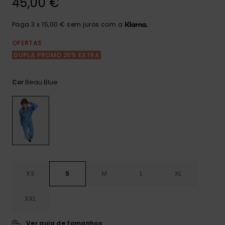
45,00 €
Consultar
as FAQ
CARTÃO PRESENTE
Jumpsuits &
Calça
Malas
Playsuits
Sacos
Paga 3 x 15,00 € sem juros com a
Escol
LISTA DE DESEJO
Fatos
OFERTAS
Calções
Acess
DUPLA PROMO 25% EXTRA
Acess
Snow
Fato 
Saias
Beau Blue
Cor
Licras
Acess
Neop
Vestu
XS
S
M
L
XL
Acess
XXL
Calç
Ver guia de tamanhos