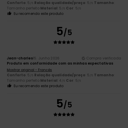
Conforto
: 5
Relação qualidade/preço
: 5
Tamanho
:
/5
/5
Tamanho perfeito
Material
: 5
Cor
: 5
/5
/5
Eu recomendo este produto
5
/5
Jean-charles
15. Junho 2026
Compra verificada
Produto em conformidade com as minhas expectativas
Mostrar original - Francês
Conforto
: 5
Relação qualidade/preço
: 5
Tamanho
:
/5
/5
Tamanho perfeito
Material
: 4
Cor
: 5
/5
/5
Eu recomendo este produto
5
/5