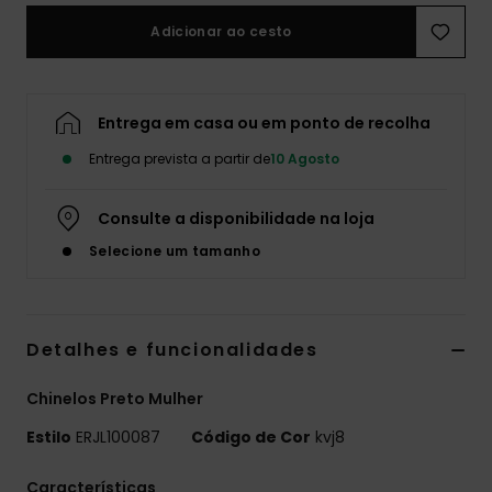
Adicionar ao cesto
Fitne
Snow
Entrega em casa ou em ponto de recolha
Entrega prevista a partir de
10 Agosto
Swim
Consulte a disponibilidade na loja
Selecione um tamanho
Detalhes e funcionalidades
Chinelos Preto Mulher
Estilo
ERJL100087
Código de Cor
kvj8
Características