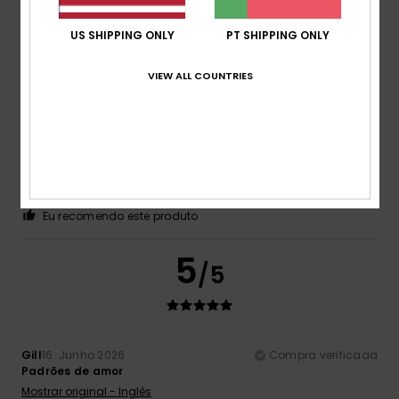
Eu recomendo este produto
US SHIPPING ONLY
PT SHIPPING ONLY
5
/5
VIEW ALL COUNTRIES
Ribeiro
17. Junho 2026
Compra verificada
Gostei muito do artigo
Conforto
: 5
Relação qualidade/preço
: 5
Tamanho
:
/5
/5
Demasiado grande
Material
: 5
Cor
: 5
/5
/5
Eu recomendo este produto
5
/5
Gill
16. Junho 2026
Compra verificada
Padrões de amor
Mostrar original - Inglês