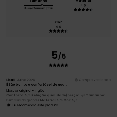
Tamanho
Material
4.6
Muito pequeno
Demasiado grande
Cor
4.9
5
/5
Lisa
5. Julho 2026
Compra verificada
É tão bonito e confortável de usar.
Mostrar original - Inglês
Conforto
: 5
Relação qualidade/preço
: 5
Tamanho
:
/5
/5
Demasiado grande
Material
: 5
Cor
: 5
/5
/5
Eu recomendo este produto