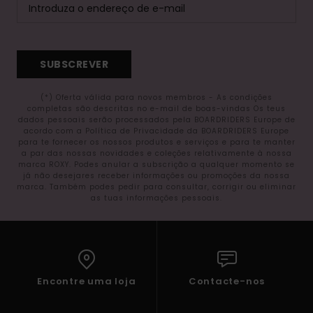
SUBSCREVER
(*) Oferta válida para novos membros - As condições
completas são descritas no e-mail de boas-vindas Os teus
dados pessoais serão processados pela BOARDRIDERS Europe de
acordo com a Política de Privacidade da BOARDRIDERS Europe
para te fornecer os nossos produtos e serviços e para te manter
a par das nossas novidades e coleções relativamente à nossa
marca ROXY. Podes anular a subscrição a qualquer momento se
já não desejares receber informações ou promoções da nossa
marca. Também podes pedir para consultar, corrigir ou eliminar
as tuas informações pessoais.
Encontre uma loja
Contacte-nos