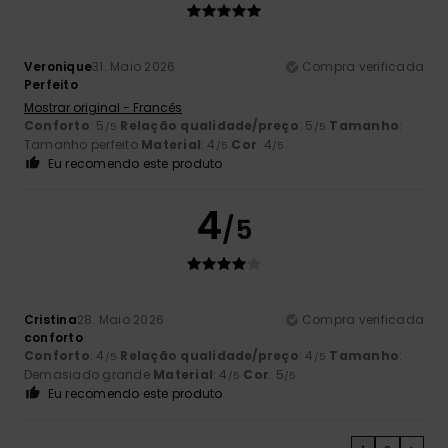
Veronique
31. Maio 2026
Compra verificada
Perfeito
Mostrar original - Francês
Conforto
: 5
Relação qualidade/preço
: 5
Tamanho
:
/5
/5
Tamanho perfeito
Material
: 4
Cor
: 4
/5
/5
Eu recomendo este produto
4
/5
Cristina
28. Maio 2026
Compra verificada
conforto
Conforto
: 4
Relação qualidade/preço
: 4
Tamanho
:
/5
/5
Demasiado grande
Material
: 4
Cor
: 5
/5
/5
Eu recomendo este produto