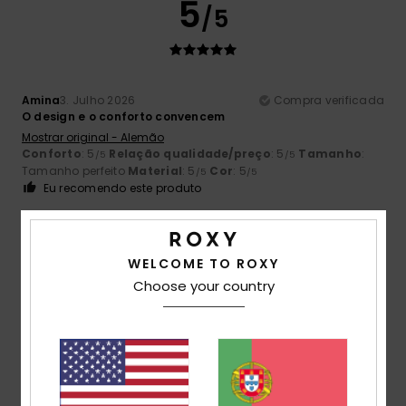
5
/5
Amina
3. Julho 2026
Compra verificada
O design e o conforto convencem
Mostrar original - Alemão
Conforto
: 5
Relação qualidade/preço
: 5
Tamanho
:
/5
/5
Tamanho perfeito
Material
: 5
Cor
: 5
/5
/5
Eu recomendo este produto
5
/5
WELCOME TO ROXY
Choose your country
Daniela
28. Junho 2026
Compra verificada
Muito bonito
Mostrar original - Alemão
Conforto
: 5
Relação qualidade/preço
: 5
Tamanho
:
/5
/5
Tamanho perfeito
Material
: 5
Cor
: 5
/5
/5