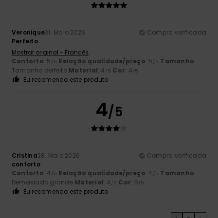
Veronique
31. Maio 2026
Compra verificada
Perfeito
Mostrar original - Francês
Conforto
: 5
Relação qualidade/preço
: 5
Tamanho
:
/5
/5
Tamanho perfeito
Material
: 4
Cor
: 4
/5
/5
Eu recomendo este produto
4
/5
Cristina
28. Maio 2026
Compra verificada
conforto
Conforto
: 4
Relação qualidade/preço
: 4
Tamanho
:
/5
/5
Demasiado grande
Material
: 4
Cor
: 5
/5
/5
Eu recomendo este produto