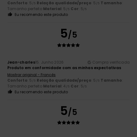
Conforto
: 5
Relação qualidade/preço
: 5
Tamanho
:
/5
/5
Tamanho perfeito
Material
: 5
Cor
: 5
/5
/5
Eu recomendo este produto
5
/5
Jean-charles
15. Junho 2026
Compra verificada
Produto em conformidade com as minhas expectativas
Mostrar original - Francês
Conforto
: 5
Relação qualidade/preço
: 5
Tamanho
:
/5
/5
Tamanho perfeito
Material
: 4
Cor
: 5
/5
/5
Eu recomendo este produto
5
/5