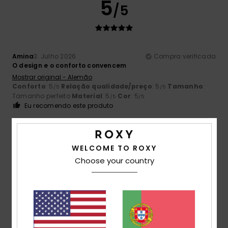
5
/5
Amina
3. Julho 2026
Compra verificada
O design e o conforto convencem
Mostrar original - Alemão
Conforto
: 5
Relação qualidade/preço
: 5
Tamanho
:
/5
/5
Tamanho perfeito
Material
: 5
Cor
: 5
/5
/5
Eu recomendo este produto
5
/5
WELCOME TO ROXY
Choose your country
Daniela
28. Junho 2026
Compra verificada
Muito bonito
Mostrar original - Alemão
Conforto
: 5
Relação qualidade/preço
: 5
Tamanho
:
/5
/5
Tamanho perfeito
Material
: 5
Cor
: 5
/5
/5