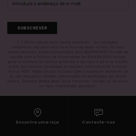
SUBSCREVER
(*) Oferta válida para novos membros - As condições
completas são descritas no e-mail de boas-vindas Os teus
dados pessoais serão processados pela BOARDRIDERS Europe de
acordo com a Política de Privacidade da BOARDRIDERS Europe
para te fornecer os nossos produtos e serviços e para te manter
a par das nossas novidades e coleções relativamente à nossa
marca ROXY. Podes anular a subscrição a qualquer momento se
já não desejares receber informações ou promoções da nossa
marca. Também podes pedir para consultar, corrigir ou eliminar
as tuas informações pessoais.
Encontre uma loja
Contacte-nos