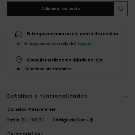
Adicionar ao cesto
Fitne
Snow
Entrega em casa ou em ponto de recolha
Entrega prevista a partir de
8 Agosto
Swim
Consulte a disponibilidade na loja
Selecione um tamanho
Detalhes e funcionalidades
Chinelos Preto Mulher
Estilo
ERJL100087
Código de Cor
kvj1
Características