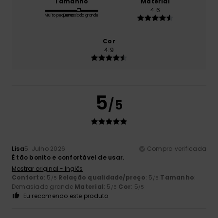
Tamanho
Material
4.6
Muito pequeno
Demasiado grande
Cor
4.9
5
/5
Lisa
5. Julho 2026
Compra verificada
É tão bonito e confortável de usar.
Mostrar original - Inglês
Conforto
: 5
Relação qualidade/preço
: 5
Tamanho
:
/5
/5
Demasiado grande
Material
: 5
Cor
: 5
/5
/5
Eu recomendo este produto