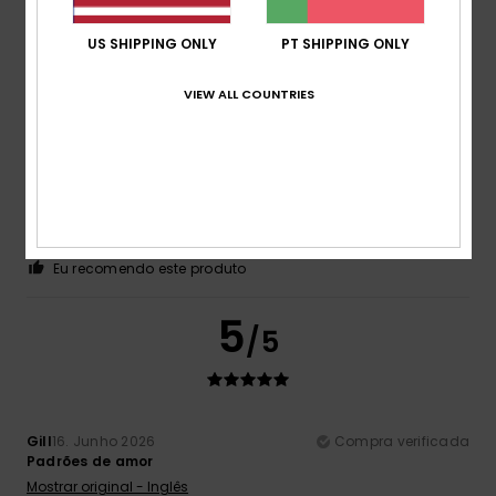
Eu recomendo este produto
US SHIPPING ONLY
PT SHIPPING ONLY
5
/5
VIEW ALL COUNTRIES
Ribeiro
17. Junho 2026
Compra verificada
Gostei muito do artigo
Conforto
: 5
Relação qualidade/preço
: 5
Tamanho
:
/5
/5
Demasiado grande
Material
: 5
Cor
: 5
/5
/5
Eu recomendo este produto
5
/5
Gill
16. Junho 2026
Compra verificada
Padrões de amor
Mostrar original - Inglês