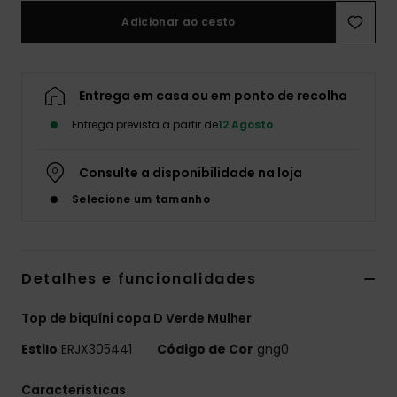
Adicionar ao cesto
Fitne
Snow
Entrega em casa ou em ponto de recolha
Entrega prevista a partir de
12 Agosto
Swim
Consulte a disponibilidade na loja
Selecione um tamanho
Detalhes e funcionalidades
Top de biquíni copa D Verde Mulher
Estilo
ERJX305441
Código de Cor
gng0
Características