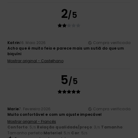
2
/5
Katrin
16. Maio 2026
Compra verificada
Acho que é muito feio e parece mais um sutiã do que um
biquíni
Mostrar original - Castelhano
5
/5
Marie
7. Fevereiro 2026
Compra verificada
Muito confortável e com um ajuste impecável
Mostrar original - Francês
Conforto
: 5
Relação qualidade/preço
: 3
Tamanho
:
/5
/5
Tamanho perfeito
Material
: 5
Cor
: 5
/5
/5