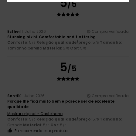
5
/5
Esther
11. Julho 2026
Compra verificada
Stunning bikini. Comfortable and flattering
Conforto
: 5
Relação qualidade/preço
: 5
Tamanho
:
/5
/5
Tamanho perfeito
Material
: 5
Cor
: 5
/5
/5
5
/5
Santi
10. Julho 2026
Compra verificada
Porque lhe fica muito bem e parece ser de excelente
qualidade
Mostrar original - Castelhano
Conforto
: 5
Relação qualidade/preço
: 5
Tamanho
:
/5
/5
Grande
Material
: 5
Cor
: 5
/5
/5
Eu recomendo este produto