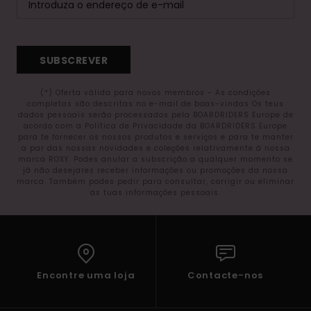
SUBSCREVER
(*) Oferta válida para novos membros - As condições
completas são descritas no e-mail de boas-vindas Os teus
dados pessoais serão processados pela BOARDRIDERS Europe de
acordo com a Política de Privacidade da BOARDRIDERS Europe
para te fornecer os nossos produtos e serviços e para te manter
a par das nossas novidades e coleções relativamente à nossa
marca ROXY. Podes anular a subscrição a qualquer momento se
já não desejares receber informações ou promoções da nossa
marca. Também podes pedir para consultar, corrigir ou eliminar
as tuas informações pessoais.
Encontre uma loja
Contacte-nos