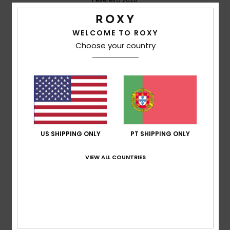
50% dos nossos clientes recomendam este
produto
WELCOME TO ROXY
Conforto
Choose your country
5.0
Relação qualidade/preço
4.3
Tamanho
Material
US SHIPPING ONLY
PT SHIPPING ONLY
5.0
Muito pequeno
Demasiado grande
VIEW ALL COUNTRIES
Cor
5.0