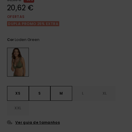
Consultar
as FAQ
20,62 €
CARTÃO PRESENTE
Jumpsuits &
Calça
Malas
Playsuits
Sacos
OFERTAS
Escol
DUPLA PROMO 25% EXTRA
LISTA DE DESEJO
Fatos
Calções
Acess
Acess
Snow
Loden Green
Cor
Fato 
Saias
Licras
Acess
Neop
Vestu
XS
S
M
L
XL
Acess
XXL
Ver guia de tamanhos
Calç