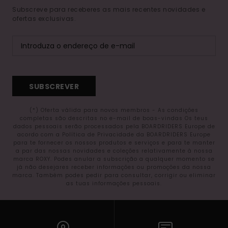
Subscreve para receberes as mais recentes novidades e
ofertas exclusivas.
SUBSCREVER
(*) Oferta válida para novos membros - As condições
completas são descritas no e-mail de boas-vindas Os teus
dados pessoais serão processados pela BOARDRIDERS Europe de
acordo com a Política de Privacidade da BOARDRIDERS Europe
para te fornecer os nossos produtos e serviços e para te manter
a par das nossas novidades e coleções relativamente à nossa
marca ROXY. Podes anular a subscrição a qualquer momento se
já não desejares receber informações ou promoções da nossa
marca. Também podes pedir para consultar, corrigir ou eliminar
as tuas informações pessoais.