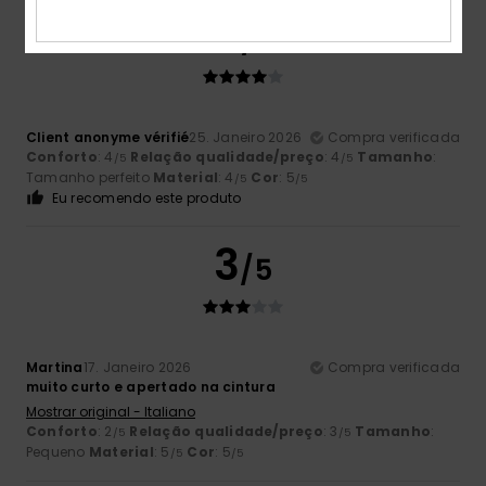
4
/5
Client anonyme vérifié
25. Janeiro 2026
Compra verificada
Conforto
: 4
Relação qualidade/preço
: 4
Tamanho
:
/5
/5
Tamanho perfeito
Material
: 4
Cor
: 5
/5
/5
Eu recomendo este produto
3
/5
Martina
17. Janeiro 2026
Compra verificada
muito curto e apertado na cintura
Mostrar original - Italiano
Conforto
: 2
Relação qualidade/preço
: 3
Tamanho
:
/5
/5
Pequeno
Material
: 5
Cor
: 5
/5
/5