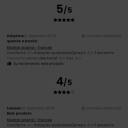
5
/5
Delphine
12. Dezembro 2025
Compra verificada
quente e bonito
Mostrar original - Francês
Conforto
: 4
Relação qualidade/preço
: 4
Tamanho
:
/5
/5
Tamanho perfeito
Material
: 4
Cor
: 5
/5
/5
Eu recomendo este produto
4
/5
Ludovic
10. Dezembro 2025
Compra verificada
Bom produto
Mostrar original - Francês
Conforto
: 4
Relação qualidade/preço
: 4
Tamanho
:
/5
/5