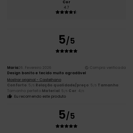
Cor
4.7
5
/5
Maria
26. Fevereiro 2026
Compra verificada
Design bonito e tecido muito agradável
Mostrar original - Castelhano
Conforto
: 5
Relação qualidade/preço
: 5
Tamanho
:
/5
/5
Tamanho perfeito
Material
: 5
Cor
: 4
/5
/5
Eu recomendo este produto
5
/5