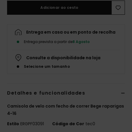
Adicionar ao cesto
Fitne
Snow
Entrega em casa ou em ponto de recolha
Entrega prevista a partir de
8 Agosto
Swim
Consulte a disponibilidade na loja
Selecione um tamanho
Detalhes e funcionalidades
Camisola de velo com fecho de correr Bege raparigas
4-16
Estilo
ERGPF03091
Código de Cor
tec0