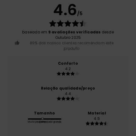
4.6
/5
baseado em
9 avaliações verificadas
desde
Outubro 2025
89% dos nossos clientes recomendam este
produto
Conforto
4.2
Relação qualidade/preço
4.4
Tamanho
Material
4.5
Muito pequeno
Demasiado grande