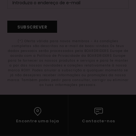
SUBSCREVER
(*) Oferta válida para novos membros - As condições
completas são descritas no e-mail de boas-vindas Os teus
dados pessoais serão processados pela BOARDRIDERS Europe de
acordo com a Política de Privacidade da BOARDRIDERS Europe
para te fornecer os nossos produtos e serviços e para te manter
a par das nossas novidades e coleções relativamente à nossa
marca ROXY. Podes anular a subscrição a qualquer momento se
já não desejares receber informações ou promoções da nossa
marca. Também podes pedir para consultar, corrigir ou eliminar
as tuas informações pessoais.
Encontre uma loja
Contacte-nos