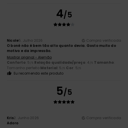
4
/5
Nicole
5. Julho 2026
Compra verificada
O boné não é bem tão alto quanto devia. Gosto muito do
motivo e da impressão.
Mostrar original - Alemão
Conforto
: 5
Relação qualidade/preço
: 4
Tamanho
:
/5
/5
Tamanho perfeito
Material
: 5
Cor
: 5
/5
/5
Eu recomendo este produto
5
/5
Kris
2. Junho 2026
Compra verificada
Adoro