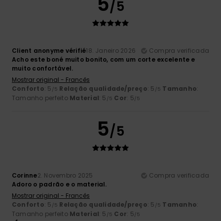
5
/5
Client anonyme vérifié
18. Janeiro 2026
Compra verificada
Acho este boné muito bonito, com um corte excelente e
muito confortável.
Mostrar original - Francês
Conforto
: 5
Relação qualidade/preço
: 5
Tamanho
:
/5
/5
Tamanho perfeito
Material
: 5
Cor
: 5
/5
/5
5
/5
Corinne
2. Novembro 2025
Compra verificada
Adoro o padrão e o material.
Mostrar original - Francês
Conforto
: 5
Relação qualidade/preço
: 5
Tamanho
:
/5
/5
Tamanho perfeito
Material
: 5
Cor
: 5
/5
/5