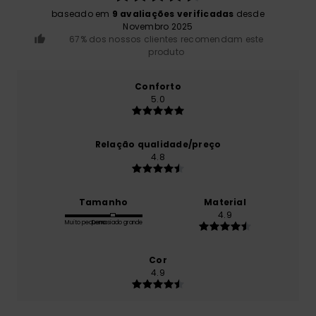
baseado em
9 avaliações verificadas
desde
Novembro 2025
67% dos nossos clientes recomendam este
produto
Conforto
5.0
Relação qualidade/preço
4.8
Tamanho
Material
4.9
Muito pequeno
Demasiado grande
Cor
4.9