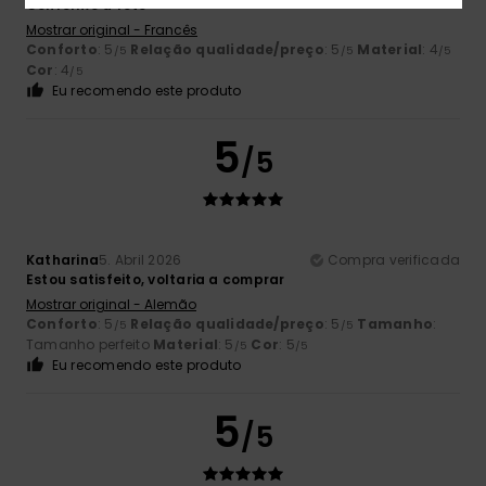
Conforme a foto
Mostrar original - Francês
Conforto
: 5
Relação qualidade/preço
: 5
Material
: 4
/5
/5
/5
Cor
: 4
/5
Eu recomendo este produto
5
/5
Katharina
5. Abril 2026
Compra verificada
Estou satisfeito, voltaria a comprar
Mostrar original - Alemão
Conforto
: 5
Relação qualidade/preço
: 5
Tamanho
:
/5
/5
Tamanho perfeito
Material
: 5
Cor
: 5
/5
/5
Eu recomendo este produto
5
/5