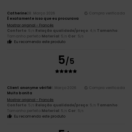
Catherine
28. Março 2026
Compra verificada
É exatamente isso que eu procurava
Mostrar original - Francês
Conforto
: 5
Relação qualidade/preço
: 4
Tamanho
:
/5
/5
Tamanho perfeito
Material
: 5
Cor
: 5
/5
/5
Eu recomendo este produto
5
/5
Client anonyme vérifié
1. Março 2026
Compra verificada
Muito bonita
Mostrar original - Francês
Conforto
: 5
Relação qualidade/preço
: 5
Tamanho
:
/5
/5
Tamanho perfeito
Material
: 5
Cor
: 5
/5
/5
Eu recomendo este produto