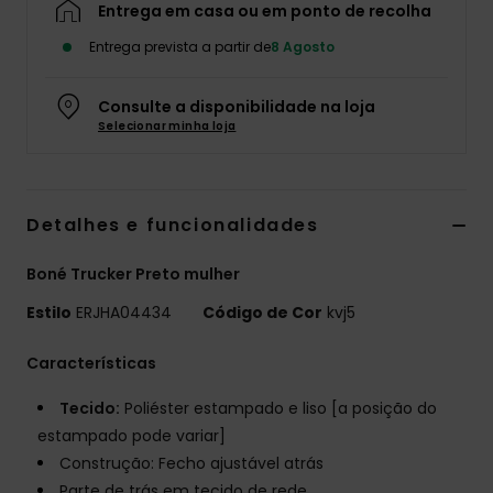
Entrega em casa ou em ponto de recolha
Fitne
Entrega prevista a partir de
8 Agosto
Snow
Consulte a disponibilidade na loja
Selecionar minha loja
Swim
Detalhes e funcionalidades
Boné Trucker Preto mulher
Estilo
ERJHA04434
Código de Cor
kvj5
Características
Tecido:
Poliéster estampado e liso [a posição do
estampado pode variar]
Construção: Fecho ajustável atrás
Parte de trás em tecido de rede