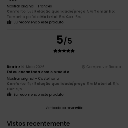
Mostrar original - Francês
Conforto
: 5
Relação qualidade/preço
: 5
Tamanho
:
/5
/5
Tamanho perfeito
Material
: 5
Cor
: 5
/5
/5
Eu recomendo este produto
5
/5
Beatriz
14. Maio 2026
Compra verificada
Estou encantada com o produto
Mostrar original - Castelhano
Conforto
: 5
Relação qualidade/preço
: 5
Material
: 5
/5
/5
/5
Cor
: 5
/5
Eu recomendo este produto
Verificado por
TrustVille
Vistos recentemente