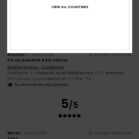
Tamanho perfeito
Material
: 5
Cor
: 5
/5
/5
Eu recomendo este produto
VIEW ALL COUNTRIES
5
/5
Arantxa
27. Junho 2026
Compra verificada
Foi um presente e ela adorou
Mostrar original - Castelhano
Conforto
: 5
Relação qualidade/preço
: 5
Tamanho
:
/5
/5
Demasiado grande
Material
: 5
Cor
: 5
/5
/5
Eu recomendo este produto
5
/5
Marie
5. Junho 2026
Compra verificada
Topo