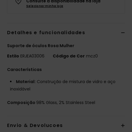
Consulte a disponibilidade na loja
Selecionar minha loja
Fitne
Snow
Detalhes e funcionalidades
Swim
Suporte de óculos Rosa Mulher
Estilo
ERJEA03006
Código de Cor
mcz0
Características
Material:
Construção de mistura de vidro e aço
inoxidável
Composição
98% Glass, 2% Stainless Steel
Envio & Devolucoes