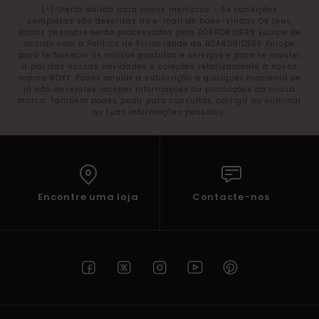
(*) Oferta válida para novos membros - As condições
completas são descritas no e-mail de boas-vindas Os teus
dados pessoais serão processados pela BOARDRIDERS Europe de
acordo com a Política de Privacidade da BOARDRIDERS Europe
para te fornecer os nossos produtos e serviços e para te manter
a par das nossas novidades e coleções relativamente à nossa
marca ROXY. Podes anular a subscrição a qualquer momento se
já não desejares receber informações ou promoções da nossa
marca. Também podes pedir para consultar, corrigir ou eliminar
as tuas informações pessoais.
Encontre uma loja
Contacte-nos