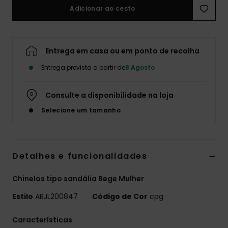
Adicionar ao cesto
Fitne
Snow
Entrega em casa ou em ponto de recolha
Entrega prevista a partir de
8 Agosto
Swim
Consulte a disponibilidade na loja
Selecione um tamanho
Detalhes e funcionalidades
Chinelos tipo sandália Bege Mulher
Estilo
ARJL200847
Código de Cor
cpg
Características