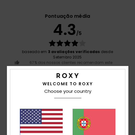
Pontuação média
4.3
/5
baseado em
3 avaliações verificadas
desde
Setembro 2025
67% dos nossos clientes recomendam este
produto
Conforto
WELCOME TO ROXY
4.7
Choose your country
Relação qualidade/preço
4.7
Tamanho
Material