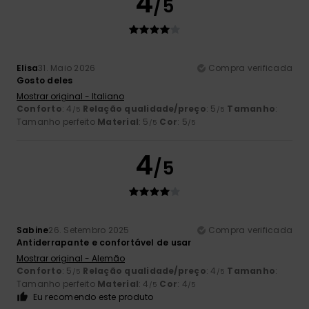
4
/5
Elisa
31. Maio 2026
Compra verificada
Gosto deles
Mostrar original - Italiano
Conforto
: 4
Relação qualidade/preço
: 5
Tamanho
:
/5
/5
Tamanho perfeito
Material
: 5
Cor
: 5
/5
/5
4
/5
Sabine
26. Setembro 2025
Compra verificada
Antiderrapante e confortável de usar
Mostrar original - Alemão
Conforto
: 5
Relação qualidade/preço
: 4
Tamanho
:
/5
/5
Tamanho perfeito
Material
: 4
Cor
: 4
/5
/5
Eu recomendo este produto