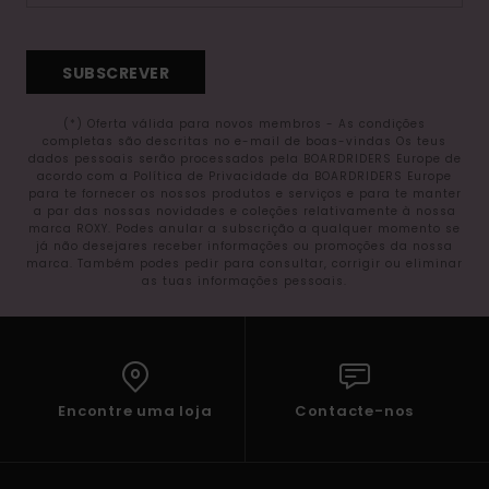
SUBSCREVER
(*) Oferta válida para novos membros - As condições
completas são descritas no e-mail de boas-vindas Os teus
dados pessoais serão processados pela BOARDRIDERS Europe de
acordo com a Política de Privacidade da BOARDRIDERS Europe
para te fornecer os nossos produtos e serviços e para te manter
a par das nossas novidades e coleções relativamente à nossa
marca ROXY. Podes anular a subscrição a qualquer momento se
já não desejares receber informações ou promoções da nossa
marca. Também podes pedir para consultar, corrigir ou eliminar
as tuas informações pessoais.
Encontre uma loja
Contacte-nos