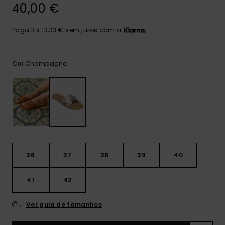
Consultar
40,00 €
as FAQ
CARTÃO PRESENTE
Jumpsuits &
Calça
Malas
Playsuits
Sacos
Paga 3 x 13,33 € sem juros com a
Escol
LISTA DE DESEJO
Fatos
Calções
Acess
Acess
Snow
Champagne
Cor
Fato 
Saias
Licras
Acess
Neop
Vestu
36
37
38
39
40
Acess
41
42
Ver guia de tamanhos
Calç