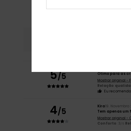
Conforto
Rela
3.0
Ingrid
14. Dezembr
5
/5
Ótimo para as cr
Mostrar original -
Relação qualid
Eu recomendo 
4
Kira
19. Novembro
/5
Tem apenas um fe
Mostrar original -
Conforto
: 3
Re
/5