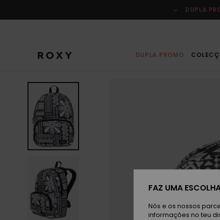
Avançar
para
DUPLA P
a
informação
do
produto
DUPLA PROMO
COLECÇ
FAZ UMA ESCOLHA
Nós e os nossos parce
informações no teu di