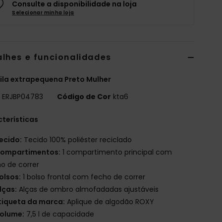
Consulte a disponibilidade na loja
Selecionar minha loja
alhes e funcionalidades
la extrapequena Preto Mulher
o
ERJBP04783
Código de Cor
kta6
terísticas
ecido:
Tecido 100% poliéster reciclado
ompartimentos:
1 compartimento principal com
o de correr
olsos:
1 bolso frontal com fecho de correr
lças:
Alças de ombro almofadadas ajustáveis
tiqueta da marca:
Aplique de algodão ROXY
olume:
7,5 l de capacidade