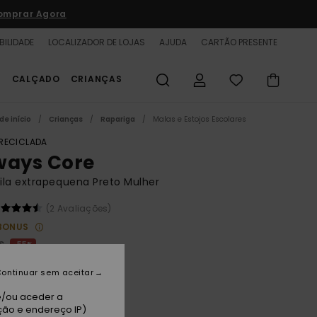
omprar Agora
BILIDADE
LOCALIZADOR DE LOJAS
AJUDA
CARTÃO PRESENTE
S
CALÇADO
CRIANÇAS
de início
Crianças
Rapariga
Malas e Estojos Escolares
 RECICLADA
ways Core
la extrapequena Preto Mulher
(2 Avaliações)
BONUS
€
55%
60 €
ontinuar sem aceitar
TAS
e/ou aceder a
A PROMO 25% EXTRA
ção e endereço IP)