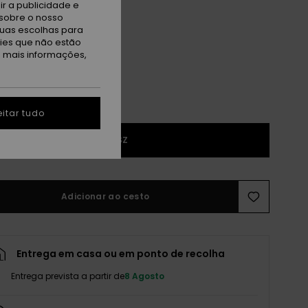
r a publicidade e
sobre o nosso
antom Mo Rockin Vibe App
tuas escolhas para
kies que não estão
a mais informações,
itar tudo
1SZ
Adicionar ao cesto
Entrega em casa ou em ponto de recolha
Entrega prevista a partir de
8 Agosto