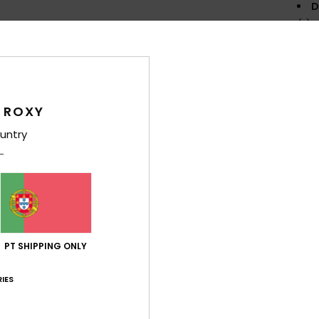
D
(L) 
O
col
Comp
 ROXY
untry
Env
PT SHIPPING ONLY
Pontuação média
IES
4.5
/5