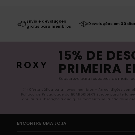
Envio e devoluções
Devoluções em 30 dia
grátis para membros
15% DE DE
PRIMEIRA 
Subscreve para receberes as mais rec
(*) Oferta válida para novos membros - As condições comp
Política de Privacidade da BOARDRIDERS Europe para te forn
anular a subscrição a qualquer momento se já não desejare
ENCONTRE UMA LOJA