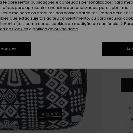
ra te apresentar publicações e conteúdos personalizados; para medi
eúdo; para apresentar anúncios personalizados; para saber mais 
Ph
Cor
lver e melhorar os produtos dos nossos parceiros. Podes definir as 
okies que estão sujeitos ao teu consentimento, ou para recusar coo
ntimento (tais como certos cookies de medição de audiências). Par
tica de Cookies
e
política de privacidade
 cookies
Ace