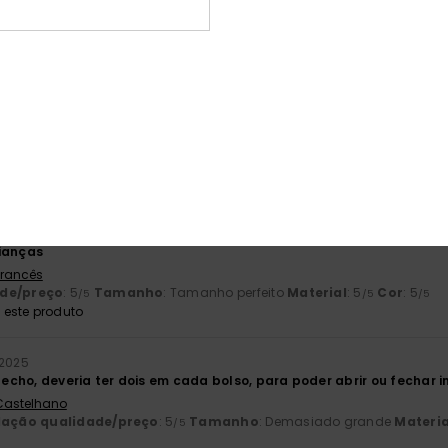
baseado em
2 avaliações verificadas
desde Novembro 2025
50% dos nossos clientes recomendam este produto
ção qualidade/preço
Tamanho
Mat
5.0
4
Muito pequeno
Demasiado grande
o 2025
ianças
 Francês
ade/preço
: 5
Tamanho
: Tamanho perfeito
Material
: 5
Cor
: 5
/5
/5
/5
este produto
 2025
cho, deveria ter dois em cada bolso, para poder abrir ou fechar
 Castelhano
lação qualidade/preço
: 5
Tamanho
: Demasiado grande
Materia
/5