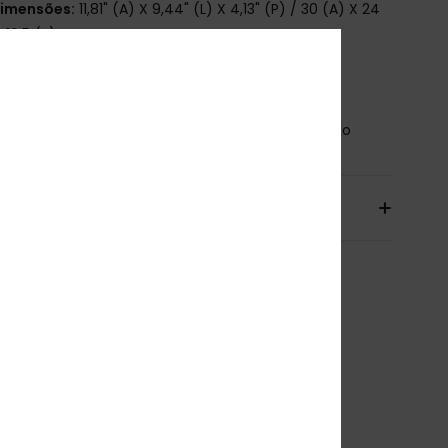
imensões:
11,81" (A) X 9,44" (L) X 4,13" (P) / 30 (A) X 24
X 10,5 (P) cm
 aspeto do produto pode diferir consoante a
ocação do estampado
osição
[Tecido principal] 100% poliéster reciclado
io & Devolucoes