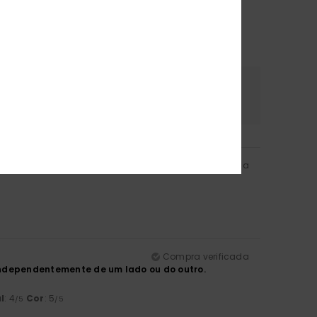
erial
Cor
.5
5.0
Compra verificada
Compra verificada
 independentemente de um lado ou do outro.
l
: 4
Cor
: 5
/5
/5