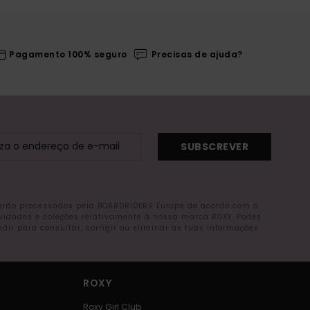
Pagamento 100% seguro
Precisas de ajuda?
SUBSCREVER
serão processados pela BOARDRIDERS Europe de acordo com a
ovidades e coleções relativamente à nossa marca ROXY. Podes
r para consultar, corrigir ou eliminar as tuas informações
ROXY
Roxy Girl Club