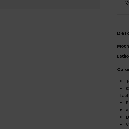
Det
Mochi
Estil
Carac
T
C
fech
B
A
E
V