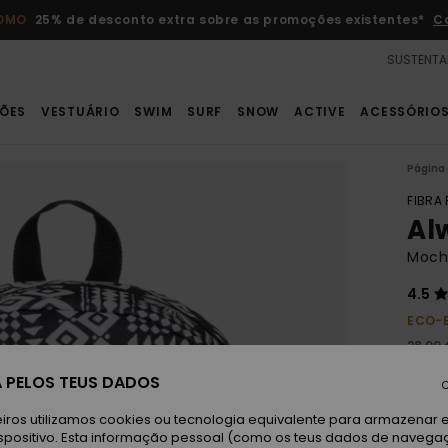
ROMO
25% de desconto extra sobre as promoções existentes*
C
SUSTENTA
ÕES
VESTUÁRIO
SWIM
SURF
SNOW
ACTIVE
ACESSÓRIO
Página 
FIBRA
Al
Mochi
4.5
ECO-
28,00 
12,
 PELOS TEUS DADOS
C
OFER
iros utilizamos cookies ou tecnologia equivalente para armazenar 
DUPL
spositivo. Esta informação pessoal (como os teus dados de navega