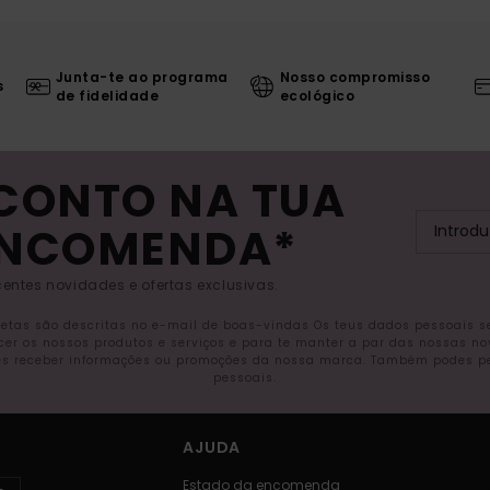
Junta-te ao programa
Nosso compromisso
s
de fidelidade
ecológico
SCONTO NA TUA
ENCOMENDA*
entes novidades e ofertas exclusivas.
letas são descritas no e-mail de boas-vindas Os teus dados pessoais 
ecer os nossos produtos e serviços e para te manter a par das nossas n
s receber informações ou promoções da nossa marca. Também podes pedi
pessoais.
AJUDA
Estado da encomenda