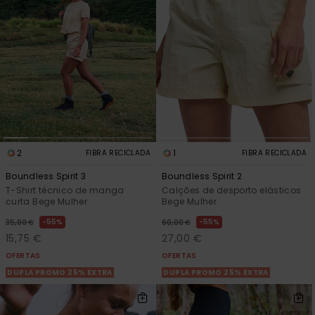
Consultar
as FAQ
CARTÃO PRESENTE
Jumpsuits &
Calça
Malas
Playsuits
Sacos
Escol
LISTA DE DESEJO
Fatos
Calções
Acess
Acess
Snow
Fato 
Saias
Licras
2
1
FIBRA RECICLADA
FIBRA RECICLADA
Acess
Neop
Boundless Spirit 3
Boundless Spirit 2
T-Shirt técnico de manga
Calções de desporto elásticos
curta Bege Mulher
Bege Mulher
Vestu
55%
55%
35,00 €
60,00 €
15,75 €
27,00 €
Acess
OFERTAS
OFERTAS
DUPLA PROMO 25% EXTRA
DUPLA PROMO 25% EXTRA
Calç