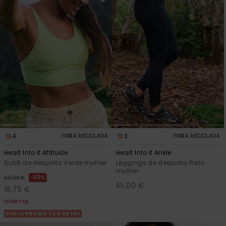
Fitne
Snow
Swim
4
3
FIBRA RECICLADA
FIBRA RECICLADA
Heart Into It Attitude
Heart Into It Ankle
Sutiã de desporto Verde mulher
Leggings de desporto Preto
mulher
63%
50,00 €
55,00 €
18,75 €
OFERTAS
DUPLA PROMO 25% EXTRA