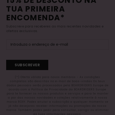
15% DE DESCONTO NA
TUA PRIMEIRA
ENCOMENDA*
Subscreve para receberes as mais recentes novidades e
ofertas exclusivas.
SUBSCREVER
(*) Oferta válida para novos membros - As condições
completas são descritas no e-mail de boas-vindas Os teus
dados pessoais serão processados pela BOARDRIDERS Europe de
acordo com a Política de Privacidade da BOARDRIDERS Europe
para te fornecer os nossos produtos e serviços e para te manter
a par das nossas novidades e coleções relativamente à nossa
marca ROXY. Podes anular a subscrição a qualquer momento se
já não desejares receber informações ou promoções da nossa
marca. Também podes pedir para consultar, corrigir ou eliminar
as tuas informações pessoais.