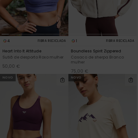
4
1
FIBRA RECICLADA
FIBRA RECICLADA
Heart Into It Attitude
Boundless Spirit Zippered
Sutiã de desporto Roxo mulher
Casaco de sherpa Branco
mulher
50,00 €
75,00 €
NOVO
NOVO