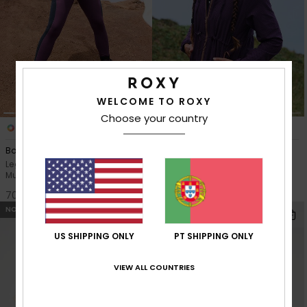
WELCOME TO ROXY
Choose your country
1
1
FIBRA RECICLADA
Boundless Spirit
Boundless Spirit Textured
Leggings de desporto Roxo
Casaco de desporto Roxo
Mulher
Mulher
70,00 €
110,00 €
NOVO
NOVO
US SHIPPING ONLY
PT SHIPPING ONLY
VIEW ALL COUNTRIES