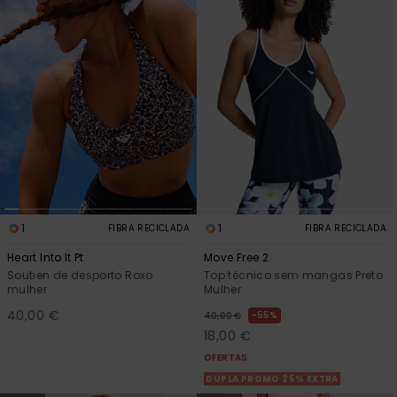
1
1
FIBRA RECICLADA
FIBRA RECICLADA
Heart Into It Pt
Move Free 2
Soutien de desporto Roxo
Top técnico sem mangas Preto
mulher
Mulher
40,00 €
55%
40,00 €
18,00 €
OFERTAS
DUPLA PROMO 25% EXTRA