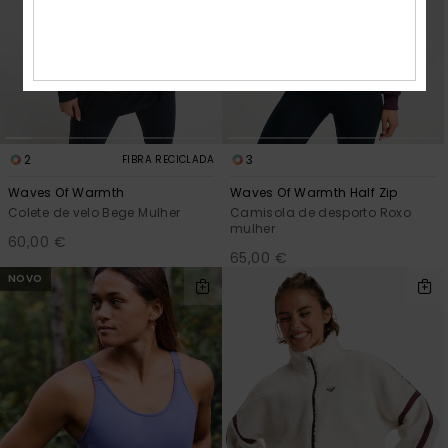
2
3
FIBRA RECICLADA
Waves Of Warmth
Waves Of Warmth Half Zip
Colete de velo Bege Mulher
Camisola de desporto Roxo
mulher
60,00 €
65,00 €
NOVO