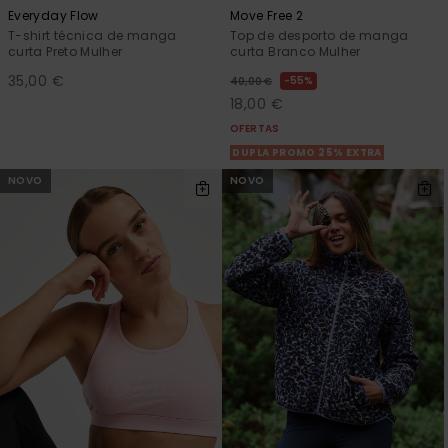
Everyday Flow
Move Free 2
T-shirt técnica de manga
Top de desporto de manga
curta Preto Mulher
curta Branco Mulher
35,00 €
55%
40,00 €
18,00 €
OFERTAS
DUPLA PROMO 25% EXTRA
NOVO
NOVO