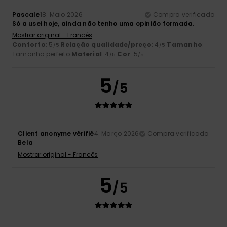
Pascale
18. Maio 2026
Compra verificada
Só a usei hoje, ainda não tenho uma opinião formada.
Mostrar original - Francês
Conforto
: 5
Relação qualidade/preço
: 4
Tamanho
:
/5
/5
Tamanho perfeito
Material
: 4
Cor
: 5
/5
/5
5
/5
Client anonyme vérifié
4. Março 2026
Compra verificada
Bela
Mostrar original - Francês
5
/5