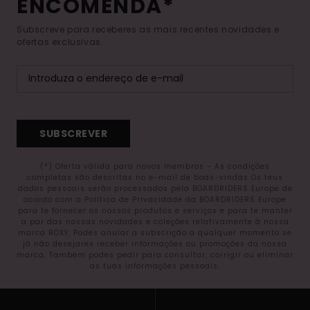
ENCOMENDA*
Subscreve para receberes as mais recentes novidades e
ofertas exclusivas.
SUBSCREVER
(*) Oferta válida para novos membros - As condições
completas são descritas no e-mail de boas-vindas Os teus
dados pessoais serão processados pela BOARDRIDERS Europe de
acordo com a Política de Privacidade da BOARDRIDERS Europe
para te fornecer os nossos produtos e serviços e para te manter
a par das nossas novidades e coleções relativamente à nossa
marca ROXY. Podes anular a subscrição a qualquer momento se
já não desejares receber informações ou promoções da nossa
marca. Também podes pedir para consultar, corrigir ou eliminar
as tuas informações pessoais.