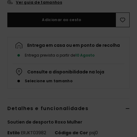
Ver guia de tamanhos
Fitne
Adicionar ao cesto
Snow
Swim
Entrega em casa ou em ponto de recolha
Entrega prevista a partir de
10 Agosto
Consulte a disponibilidade na loja
Selecione um tamanho
Detalhes e funcionalidades
Soutien de desporto Roxo Mulher
Estilo
ERJKT03982
Código de Cor
psj0