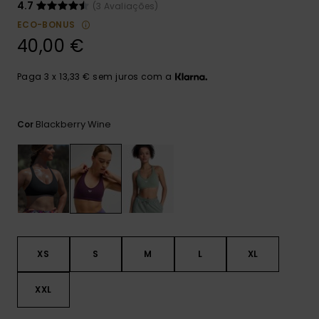
Consultar
4.7
(3 Avaliações)
as FAQ
CARTÃO PRESENTE
Jumpsuits &
Calça
ECO-BONUS
Malas
Playsuits
Sacos
40,00 €
Escol
LISTA DE DESEJO
Fatos
Calções
Acess
Paga 3 x 13,33 € sem juros com a
Acess
Snow
Fato 
Saias
Blackberry Wine
Cor
Licras
Acess
Neop
Vestu
XS
S
M
L
XL
Acess
XXL
Calç