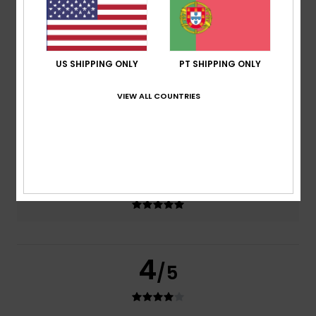
Conforto
5.0
US SHIPPING ONLY
PT SHIPPING ONLY
Relação qualidade/preço
4.0
VIEW ALL COUNTRIES
Tamanho
Material
4.5
Muito pequeno
Demasiado grande
Cor
5.0
4
/5