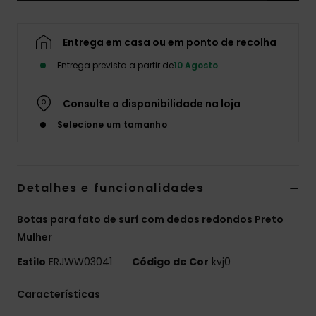
Fitne
Entrega em casa ou em ponto de recolha
Snow
Entrega prevista a partir de
10 Agosto
Consulte a disponibilidade na loja
Swim
Selecione um tamanho
Detalhes e funcionalidades
Botas para fato de surf com dedos redondos Preto
Mulher
Estilo
ERJWW03041
Código de Cor
kvj0
Características