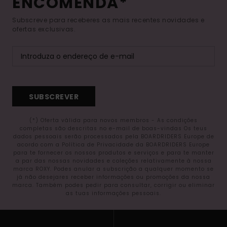
ENCOMENDA*
Subscreve para receberes as mais recentes novidades e
ofertas exclusivas.
SUBSCREVER
(*) Oferta válida para novos membros - As condições
completas são descritas no e-mail de boas-vindas Os teus
dados pessoais serão processados pela BOARDRIDERS Europe de
acordo com a Política de Privacidade da BOARDRIDERS Europe
para te fornecer os nossos produtos e serviços e para te manter
a par das nossas novidades e coleções relativamente à nossa
marca ROXY. Podes anular a subscrição a qualquer momento se
já não desejares receber informações ou promoções da nossa
marca. Também podes pedir para consultar, corrigir ou eliminar
as tuas informações pessoais.