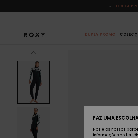
Avançar
para
DUPLA P
a
informação
do
produto
DUPLA PROMO
COLECÇ
FAZ UMA ESCOLHA
Nós e os nossos parce
informações no teu di