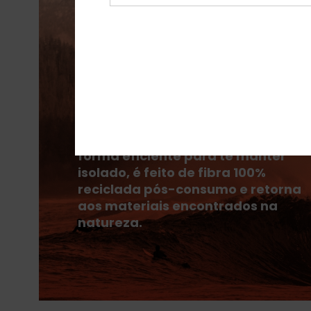
O PrimaLoft® é composto por fibra
ultrafinas que retêm o calor de
forma eficiente para te manter
isolado, é feito de fibra 100%
reciclada pós-consumo e retorna
aos materiais encontrados na
natureza.