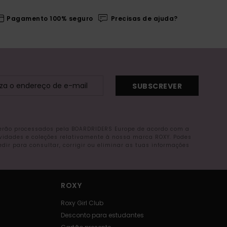
Pagamento 100% seguro
Precisas de ajuda?
SUBSCREVER
serão processados pela BOARDRIDERS Europe de acordo com a
ovidades e coleções relativamente à nossa marca ROXY. Podes
r para consultar, corrigir ou eliminar as tuas informações
ROXY
Roxy Girl Club
Desconto para estudantes