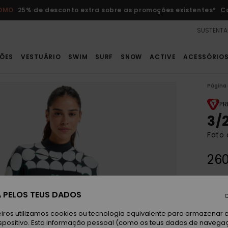
ROMO
25% de desconto extra sobre as promoções existentes*
C
SUSTENTA
ÕES
VESTUÁRIO
SWIM
SURF
SNOW
ACTIVE
ACESSÓRIO
Página 
PR
3/
Fato 
260
Paga 
 PELOS TEUS DADOS
C
iros utilizamos cookies ou tecnologia equivalente para armazenar 
Sa
Cor
spositivo. Esta informação pessoal (como os teus dados de navega