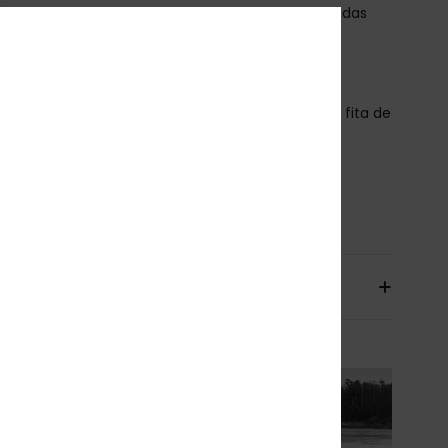
ipo de corpo:
Fato completo de mangas compridas
spessura:
2/3 mm
istema de entrada:
Fecho no peito
etalhe da costura - Exterior: GBS
etalhe da costura - Interior: : nT Fita de reforço e fita de
rço no ponto de grande desgaste
qua Alpha - à base de água
osição
100% Policloropreno
io & Devolucoes