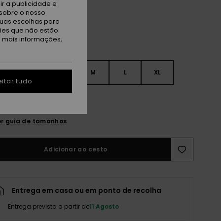
r a publicidade e
sobre o nosso
tuas escolhas para
kies que não estão
a mais informações,
S
XS
S
M
L
XL
itar tudo
L
r guia de tamanhos
Adicionar ao cesto
Entrega em casa ou em ponto de recolha
Entrega prevista a partir de
11 Agosto