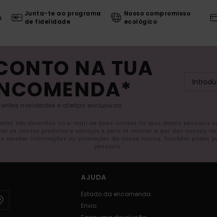
Junta-te ao programa
Nosso compromisso
s
de fidelidade
ecológico
SCONTO NA TUA
ENCOMENDA*
entes novidades e ofertas exclusivas.
letas são descritas no e-mail de boas-vindas Os teus dados pessoais 
ecer os nossos produtos e serviços e para te manter a par das nossas n
s receber informações ou promoções da nossa marca. Também podes pedi
pessoais.
AJUDA
Estado da encomenda
Envio