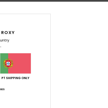
T
E
S
D
D
 ROXY
refo
A
untry
Comp
Env
PT SHIPPING ONLY
IES