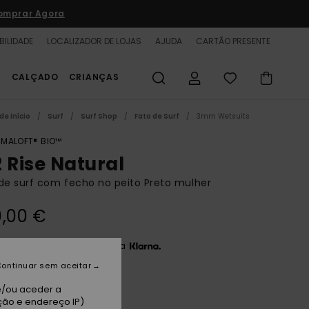
omprar Agora
BILIDADE
LOCALIZADOR DE LOJAS
AJUDA
CARTÃO PRESENTE
S
CALÇADO
CRIANÇAS
de início
Surf
Surf Shop
Fato de Surf
3mm Wetsuits
IMALOFT® BIO™
2 Rise Natural
de surf com fecho no peito Preto mulher
,00 €
3 x 86,67 € sem juros com a
ontinuar sem aceitar
e/ou aceder a
lt Crystal
ção e endereço IP)