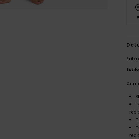
Det
Fato 
Estil
Carac
R
T
reci
T
T
reci