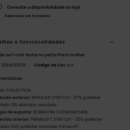
Consulte a disponibilidade na loja
Selecione um tamanho
alhes e funcionalidades
de surf com fecho no peito Preto mulher
o
26BW213506
Código de Cor
scs
terísticas
ISE COLLECTION
ecido exterior:
REPEATER STRETCH - 87% poliéster
clado 13% elastano reciclado
ipo de espuma:
BORRACHA OCEAN NATURAL
ecido interior:
PRIMALOFT STRETCH - 50% poliéster
clado 50% poliéster reciclado PrimaLoft