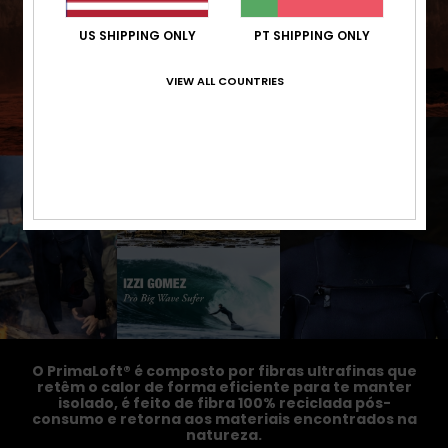
US SHIPPING ONLY
PT SHIPPING ONLY
VIEW ALL COUNTRIES
O PrimaLoft® é composto por fibras ultrafinas que
retêm o calor de forma eficiente para te manter
isolado, é feito de fibra 100% reciclada pós-
consumo e retorna aos materiais encontrados na
natureza.