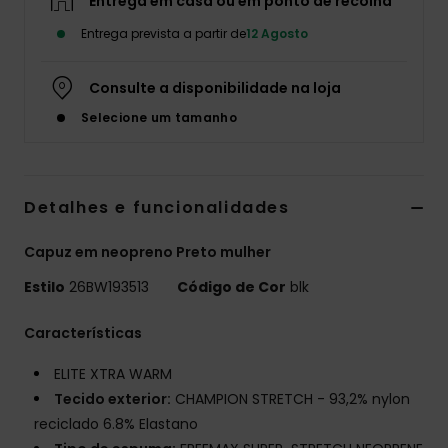
Entrega em casa ou em ponto de recolha
Fitne
Entrega prevista a partir de
12 Agosto
Consulte a disponibilidade na loja
Snow
Selecione um tamanho
Swim
Detalhes e funcionalidades
Capuz em neopreno Preto mulher
Estilo
26BW193513
Código de Cor
blk
Características
ELITE XTRA WARM
Tecido exterior:
CHAMPION STRETCH - 93,2% nylon
reciclado 6.8% Elastano