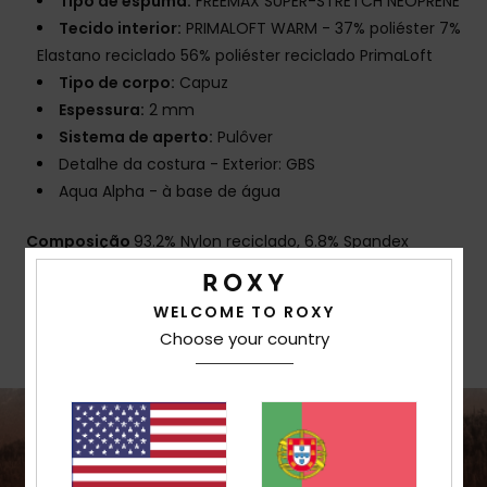
Tipo de espuma:
FREEMAX SUPER-STRETCH NEOPRENE
Tecido interior:
PRIMALOFT WARM - 37% poliéster 7%
Elastano reciclado 56% poliéster reciclado PrimaLoft
Tipo de corpo:
Capuz
Espessura:
2 mm
Sistema de aperto:
Pulôver
Detalhe da costura - Exterior: GBS
Aqua Alpha - à base de água
Composição
93.2% Nylon reciclado, 6.8% Spandex
WELCOME TO ROXY
Envio & Devolucoes
Choose your country