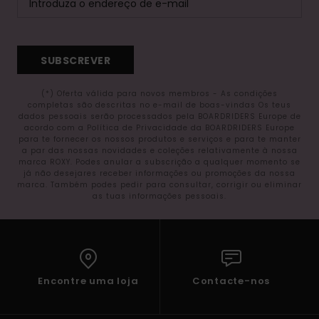
SUBSCREVER
(*) Oferta válida para novos membros - As condições
completas são descritas no e-mail de boas-vindas Os teus
dados pessoais serão processados pela BOARDRIDERS Europe de
acordo com a Política de Privacidade da BOARDRIDERS Europe
para te fornecer os nossos produtos e serviços e para te manter
a par das nossas novidades e coleções relativamente à nossa
marca ROXY. Podes anular a subscrição a qualquer momento se
já não desejares receber informações ou promoções da nossa
marca. Também podes pedir para consultar, corrigir ou eliminar
as tuas informações pessoais.
Encontre uma loja
Contacte-nos