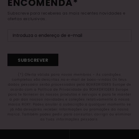
ENCOMENDA*
Subscreve para receberes as mais recentes novidades e
ofertas exclusivas.
SUBSCREVER
(*) Oferta válida para novos membros - As condições
completas são descritas no e-mail de boas-vindas Os teus
dados pessoais serão processados pela BOARDRIDERS Europe de
acordo com a Política de Privacidade da BOARDRIDERS Europe
para te fornecer os nossos produtos e serviços e para te manter
a par das nossas novidades e coleções relativamente à nossa
marca ROXY. Podes anular a subscrição a qualquer momento se
já não desejares receber informações ou promoções da nossa
marca. Também podes pedir para consultar, corrigir ou eliminar
as tuas informações pessoais.