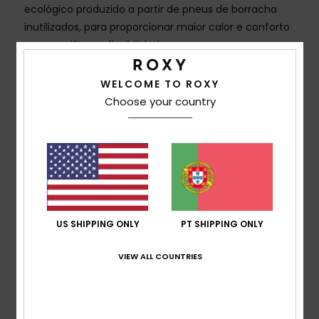
ecológico produzido a partir de pneus de borracha
inutilizados, para proporcionar maior calor e conforto
sem sacrificar a flexibilidade
Forro:
Mistura de poliéster reciclado e nylon
Costuras externas:
Costuras com pontos Q-lock
WELCOME TO ROXY
espirais
Choose your country
Sistema de entrada:
Fecho de correr vertical na
frente
Revestimento da gola:
Vedação de neopreno
Glideskin ultramacio para um conforto superior
Faixas de silicone nas aberturas das pernas para
maior conforto
Temperatura:
17-20 °C
US SHIPPING ONLY
PT SHIPPING ONLY
Joelheiras Supratex resistentes, leves e flexíveis
VIEW ALL COUNTRIES
Bolso traseiro com fecho de correr
Composição
[Tecido principal] 88% poliéster reciclado,
12% elastano