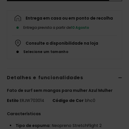
Fitne
Entrega em casa ou em ponto de recolha
Snow
Entrega prevista a partir de
10 Agosto
Swim
Consulte a disponibilidade na loja
Selecione um tamanho
Detalhes e funcionalidades
Fato de surf sem mangas para mulher Azul Mulher
Estilo
ERJW703014
Código de Cor
bhc0
Características
Tipo de espuma:
Neopreno StretchFlight 2