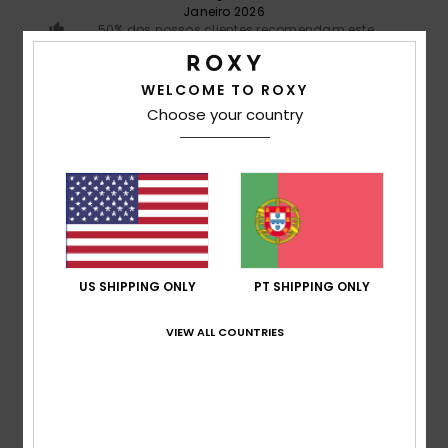
Janeiro 2026
50% dos nossos clientes recomendam este
produto
WELCOME TO ROXY
Conforto
Choose your country
5.0
Relação qualidade/preço
5.0
Tamanho
Material
5.0
US SHIPPING ONLY
PT SHIPPING ONLY
Muito pequeno
Demasiado grande
VIEW ALL COUNTRIES
Cor
5.0