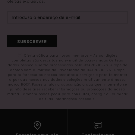
ofertas exclusivas.
SUBSCREVER
(*) Oferta válida para novos membros - As condições
completas são descritas no e-mail de boas-vindas Os teus
dados pessoais serão processados pela BOARDRIDERS Europe de
acordo com a Política de Privacidade da BOARDRIDERS Europe
para te fornecer os nossos produtos e serviços e para te manter
a par das nossas novidades e coleções relativamente à nossa
marca ROXY. Podes anular a subscrição a qualquer momento se
já não desejares receber informações ou promoções da nossa
marca. Também podes pedir para consultar, corrigir ou eliminar
as tuas informações pessoais.
Encontre uma loja
Contacte-nos