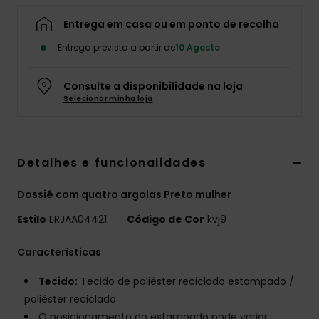
Fitne
Entrega em casa ou em ponto de recolha
Entrega prevista a partir de
10 Agosto
Snow
Consulte a disponibilidade na loja
Selecionar minha loja
Swim
Detalhes e funcionalidades
Dossiê com quatro argolas Preto mulher
Estilo
ERJAA04421
Código de Cor
kvj9
Características
Tecido:
Tecido de poliéster reciclado estampado /
poliéster reciclado
O posicionamento do estampado pode variar