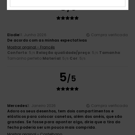
5
/5
Elodie
11. Junho 2026
Compra verificada
De acordo com as minhas expectativas
Mostrar original - Francês
Conforto
: 5
Relação qualidade/preço
: 5
Tamanho
:
/5
/5
Tamanho perfeito
Material
: 5
Cor
: 5
/5
/5
5
/5
Mercedes
3. Janeiro 2026
Compra verificada
Adoro os seus desenhos, tem dois compartimentos e
elásticos para colocar canetas, além dos anéis, que são
grandes. Se fosse para apontar algo, diria que a tira do
fecho poderia ser um pouco mais comprida.
Mostrar original - Castelhano