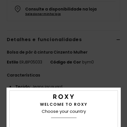
Fitne
Consulte a disponibilidade na loja
Selecionar minha loja
Snow
Detalhes e funcionalidades
Swim
Bolsa de pôr à cintura Cinzento Mulher
Estilo
ERJBP05033
Código de Cor
bym0
Características
Tecido:
Jeans jacquard
Compartimentos:
1 compartimento principal com
fecho de correr
WELCOME TO ROXY
Alças:
cinto de tecido de algodão ajustável
Choose your country
Detalhes:
logotipo da marca na bainha
Aplique de tecido Roxy