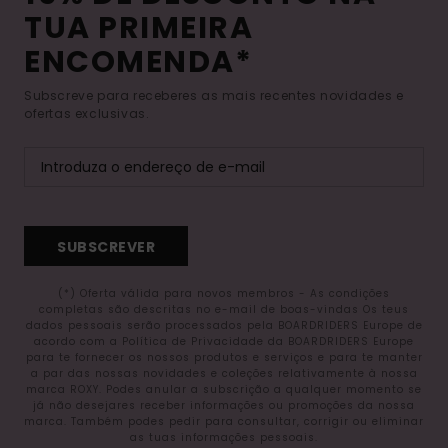
TUA PRIMEIRA
ENCOMENDA*
Subscreve para receberes as mais recentes novidades e
ofertas exclusivas.
SUBSCREVER
(*) Oferta válida para novos membros - As condições
completas são descritas no e-mail de boas-vindas Os teus
dados pessoais serão processados pela BOARDRIDERS Europe de
acordo com a Política de Privacidade da BOARDRIDERS Europe
para te fornecer os nossos produtos e serviços e para te manter
a par das nossas novidades e coleções relativamente à nossa
marca ROXY. Podes anular a subscrição a qualquer momento se
já não desejares receber informações ou promoções da nossa
marca. Também podes pedir para consultar, corrigir ou eliminar
as tuas informações pessoais.