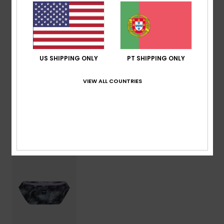
Dimensões:
20 cm [H] x 37 cm [L] x 8.5 cm [P]
Volume:
6,3 L
Composição
[Tecido principal] 65% algodão, 20%
poliéster, 15% viscose
US SHIPPING ONLY
PT SHIPPING ONLY
VIEW ALL COUNTRIES
Envio & Devolucoes
Vistos recentemente