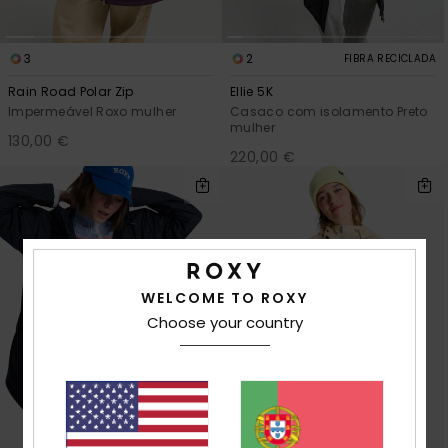
Fitne
3
2
FIBRA RECICLADA
Snow
Rain Road Polar Zip
Ellie 5K
Impermeável Roxo mulher
Casaco com isolamento Preto
mulher
130,00 €
Swim
220,00 €
WELCOME TO ROXY
Choose your country