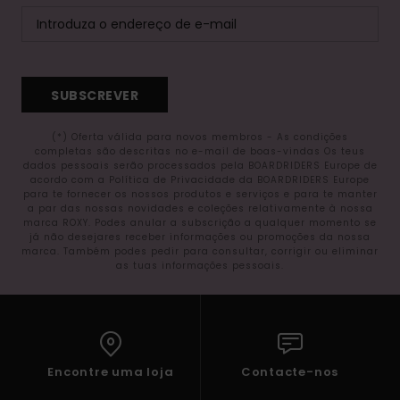
SUBSCREVER
(*) Oferta válida para novos membros - As condições
completas são descritas no e-mail de boas-vindas Os teus
dados pessoais serão processados pela BOARDRIDERS Europe de
acordo com a Política de Privacidade da BOARDRIDERS Europe
para te fornecer os nossos produtos e serviços e para te manter
a par das nossas novidades e coleções relativamente à nossa
marca ROXY. Podes anular a subscrição a qualquer momento se
já não desejares receber informações ou promoções da nossa
marca. Também podes pedir para consultar, corrigir ou eliminar
as tuas informações pessoais.
Encontre uma loja
Contacte-nos