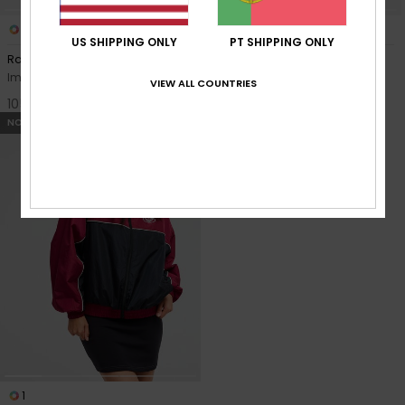
3
3
US SHIPPING ONLY
PT SHIPPING ONLY
Raining Again
Raining Again
Impermeável Preto mulher
Impermeável Bege mulher
VIEW ALL COUNTRIES
105,00 €
105,00 €
NOVO
1