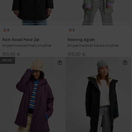
Consultar
as FAQ
CARTÃO PRESENTE
Jumpsuits &
Calça
Malas
Playsuits
Sacos
Escol
LISTA DE DESEJO
Fatos
3
3
Calções
Acess
Acess
Snow
Rain Road Polar Zip
Raining Again
Fato 
Impermeável Preto mulher
Impermeável Verde mulher
Saias
130,00 €
105,00 €
Licras
NOVO
Acess
Neop
Vestu
Acess
Calç