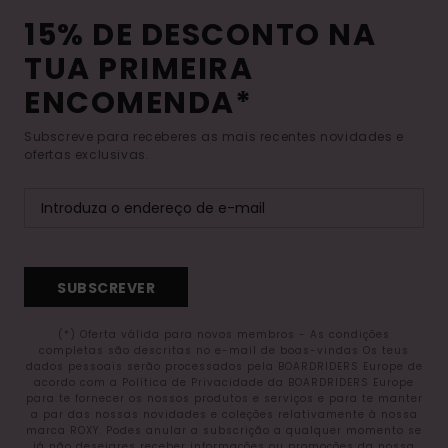
15% DE DESCONTO NA
TUA PRIMEIRA
ENCOMENDA*
Subscreve para receberes as mais recentes novidades e
ofertas exclusivas.
SUBSCREVER
(*) Oferta válida para novos membros - As condições
completas são descritas no e-mail de boas-vindas Os teus
dados pessoais serão processados pela BOARDRIDERS Europe de
acordo com a Política de Privacidade da BOARDRIDERS Europe
para te fornecer os nossos produtos e serviços e para te manter
a par das nossas novidades e coleções relativamente à nossa
marca ROXY. Podes anular a subscrição a qualquer momento se
já não desejares receber informações ou promoções da nossa