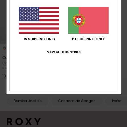
Fitne
Snow
US SHIPPING ONLY
PT SHIPPING ONLY
Swim
1
VIEW ALL COUNTRIES
Coast Road
Casaco almofadado com
capuz Preto Mulher
100,00 €
PESQUISAS POPULARES
Bomber Jackets
Casacos de Gangas
Parka