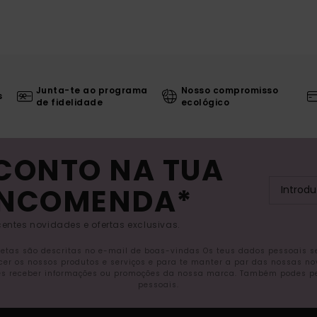
Junta-te ao programa
Nosso compromisso
s
de fidelidade
ecológico
SCONTO NA TUA
ENCOMENDA*
entes novidades e ofertas exclusivas.
letas são descritas no e-mail de boas-vindas Os teus dados pessoais 
ecer os nossos produtos e serviços e para te manter a par das nossas n
s receber informações ou promoções da nossa marca. Também podes pedi
pessoais.