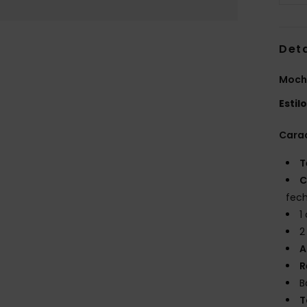
Det
Mochi
Estil
Carac
T
C
fech
1
2
A
R
B
T