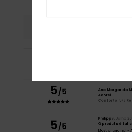
Conforto
Rela
4.5
5
/5
Rym
26. Julho 202
Muito bem
Mostrar original -
5
/5
Ana Margarida M
Adorei
Conforto
: 5
Re
/5
Philipp
9. Julho 2
5
/5
O produto é tal 
Mostrar original -