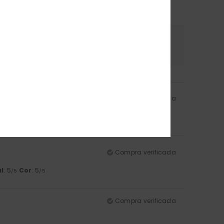
erial
Cor
.0
5.0
Compra verificada
Compra verificada
l
: 5
Cor
: 5
/5
/5
Compra verificada