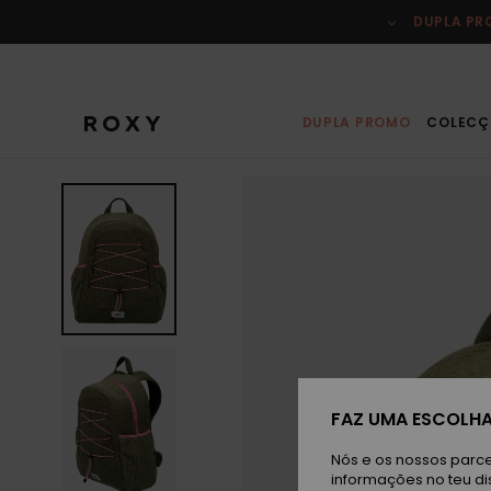
Avançar
para
DUPLA P
a
informação
do
produto
DUPLA PROMO
COLECÇ
FAZ UMA ESCOLHA
Nós e os nossos parce
informações no teu di