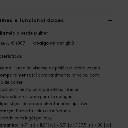
alhes e funcionalidades
la média Verde Mulher
o
ERJBP04967
Código de Cor
gld0
terísticas
ecido:
Turco de viscose de poliéster efeito veludo
ompartimentos:
1 compartimento principal com
o de correr
 compartimento para portátil no interior
 bolsos laterais para garrafa de água
lças:
Alças de ombro almofadadas ajustáveis
eforço:
Painel traseiro almofadado
ordado com logótipo Roxy
amanho:
14.7" [H] x 11.8" [W] x 5.5" [D] / 37.5 [H] x 30 [W]