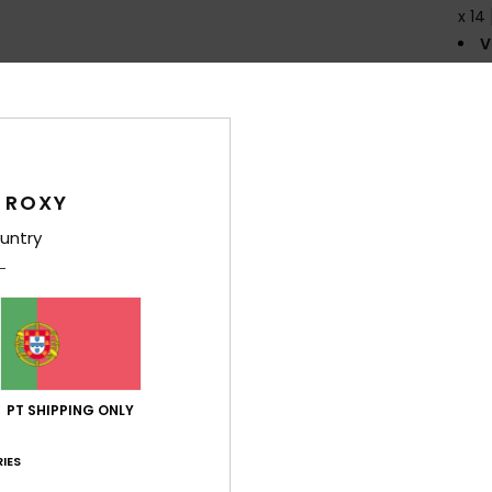
x 14
V
Comp
Env
 ROXY
untry
Pontuação média
5.0
PT SHIPPING ONLY
/5
IES