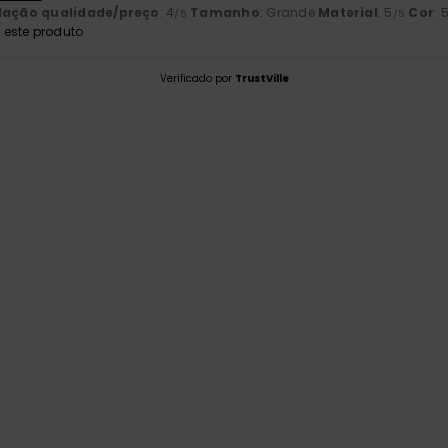
lação qualidade/preço
: 4
Tamanho
: Grande
Material
: 5
Cor
: 
/5
/5
este produto
Verificado por
TrustVille