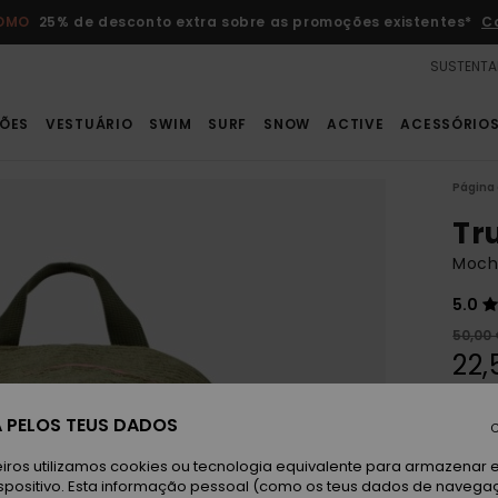
ROMO
25% de desconto extra sobre as promoções existentes*
C
SUSTENTA
ÕES
VESTUÁRIO
SWIM
SURF
SNOW
ACTIVE
ACESSÓRIO
Página 
Tr
Moch
5.0
50,00
22,
OFER
 PELOS TEUS DADOS
DUPL
C
iros utilizamos cookies ou tecnologia equivalente para armazenar 
Oi
spositivo. Esta informação pessoal (como os teus dados de navega
Cor