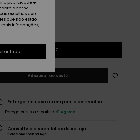
r a publicidade e
sobre o nosso
tuas escolhas para
kies que não estão
a mais informações,
1SZ
itar tudo
Adicionar ao cesto
Entrega em casa ou em ponto de recolha
Entrega prevista a partir de
11 Agosto
Consulte a disponibilidade na loja
Selecionar minha loja