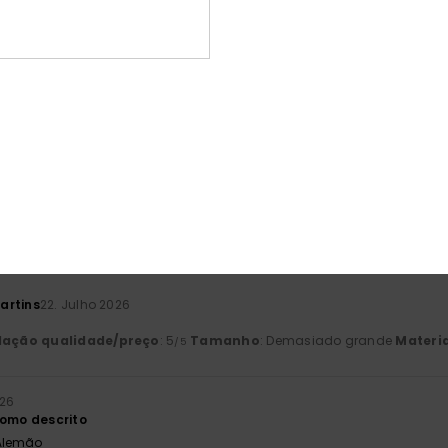
baseado em
3 avaliações verificadas
desde Julho 2026
33% dos nossos clientes recomendam este produto
ção qualidade/preço
Tamanho
Mat
4.5
5
Muito pequeno
Demasiado grande
6
 Francês
artins
22. Julho 2026
lação qualidade/preço
: 5
Tamanho
: Demasiado grande
Materia
/5
026
como descrito
 Alemão