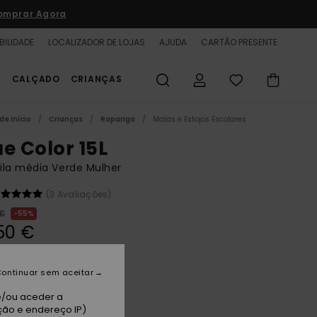
omprar Agora
BILIDADE
LOCALIZADOR DE LOJAS
AJUDA
CARTÃO PRESENTE
S
CALÇADO
CRIANÇAS
de início
Crianças
Rapariga
Malas e Estojos Escolares
ue Color 15L
ila média Verde Mulher
(3 Avaliações)
 €
55%
50 €
TAS
A PROMO 25% EXTRA
ontinuar sem aceitar
e/ou aceder a
l Green
ção e endereço IP)