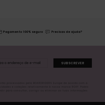
Pagamento 100% seguro
Precisas de ajuda?
SUBSCREVER
serão processados pela BOARDRIDERS Europe de acordo com a
ovidades e coleções relativamente à nossa marca ROXY. Podes
r para consultar, corrigir ou eliminar as tuas informações