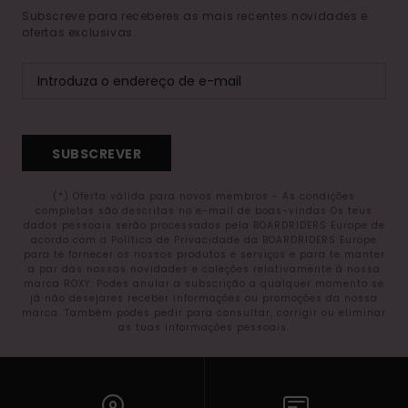
Subscreve para receberes as mais recentes novidades e
ofertas exclusivas.
SUBSCREVER
(*) Oferta válida para novos membros - As condições
completas são descritas no e-mail de boas-vindas Os teus
dados pessoais serão processados pela BOARDRIDERS Europe de
acordo com a Política de Privacidade da BOARDRIDERS Europe
para te fornecer os nossos produtos e serviços e para te manter
a par das nossas novidades e coleções relativamente à nossa
marca ROXY. Podes anular a subscrição a qualquer momento se
já não desejares receber informações ou promoções da nossa
marca. Também podes pedir para consultar, corrigir ou eliminar
as tuas informações pessoais.