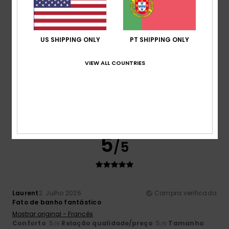
4.7
Tamanho
Material
US SHIPPING ONLY
PT SHIPPING ONLY
5.0
Muito pequeno
Demasiado grande
VIEW ALL COUNTRIES
Cor
5.0
5
/5
Laurent
2. Julho 2026
Compra verificada
Fato de banho fantástico
Mostrar original - Francês
Conforto
: 5
Relação qualidade/preço
: 5
Tamanho
:
/5
/5