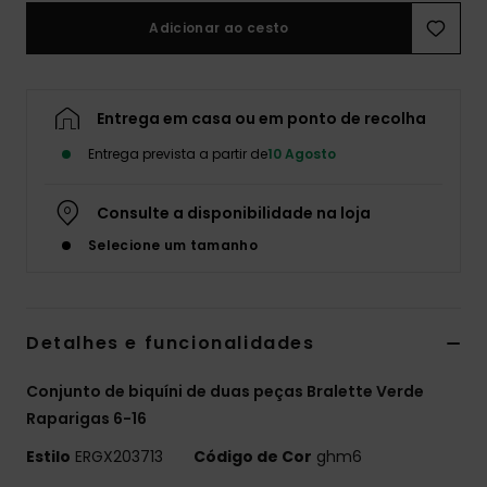
Adicionar ao cesto
Fitne
Snow
Entrega em casa ou em ponto de recolha
Entrega prevista a partir de
10 Agosto
Swim
Consulte a disponibilidade na loja
Selecione um tamanho
Detalhes e funcionalidades
Conjunto de biquíni de duas peças Bralette Verde
Raparigas 6-16
Estilo
ERGX203713
Código de Cor
ghm6